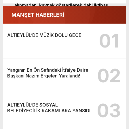
alınmadan, kaynak gösterilerek dahi iktibas
edilemez. Kanuna aykırı ve izinsiz olarak
MANŞET HABERLERİ
kopyalanamaz, başka yerde yayınlanamaz.
01
ALTIEYLÜL’DE MÜZİK DOLU GECE
02
Yangının En Ön Safındaki İtfaiye Daire
Başkanı Nazım Ergelen Yaralandı!
03
ALTIEYLÜL’DE SOSYAL
BELEDİYECİLİK RAKAMLARA YANSIDI