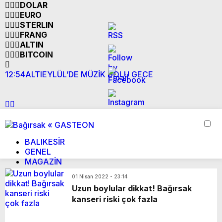
DOLAR
EURO
STERLIN
FRANG
ALTIN
BITCOIN
12:54
ALTIEYLÜL’DE MÜZİK DOLU GECE
1
N
BALIKESİR
GENEL
MAGAZİN
YAŞAM
01 Nisan 2022 - 23:14
SİYASET
Uzun boylular dikkat! Bağırsak
EKONOMİ
kanseri riski çok fazla
GİRİŞ YAP
ÜYE OL
Web sitemizde yer alan haber içerikleri izin