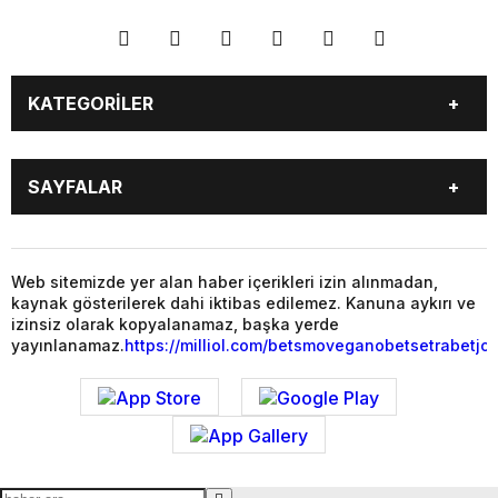
KATEGORİLER
YAŞAM
SİYASET
SAYFALAR
GAZETE OKU
VİDEO GALERİ
PUAN DURUMU
TÜM MANŞET HABERLERİ
BALIKESİR
GENEL
MAGAZİN
YAŞAM
Web sitemizde yer alan haber içerikleri izin alınmadan,
kaynak gösterilerek dahi iktibas edilemez. Kanuna aykırı ve
SİYASET
EKONOMİ
izinsiz olarak kopyalanamaz, başka yerde
yayınlanamaz.
https://milliol.com/
betsmove
ganobet
setrabet
jo