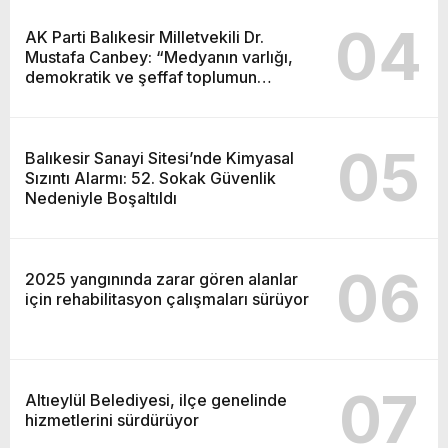
04
AK Parti Balıkesir Milletvekili Dr.
Mustafa Canbey: “Medyanın varlığı,
demokratik ve şeffaf toplumun
olmazsa olmaz koşuludur”
05
Balıkesir Sanayi Sitesi’nde Kimyasal
Sızıntı Alarmı: 52. Sokak Güvenlik
Nedeniyle Boşaltıldı
06
2025 yangınında zarar gören alanlar
için rehabilitasyon çalışmaları sürüyor
07
Altıeylül Belediyesi, ilçe genelinde
hizmetlerini sürdürüyor