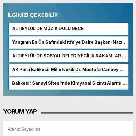
İLGİNİZİ ÇEKEBİLİR
ALTIEYLÜL’DE MÜZİK DOLU GECE
Yangının En Ön Safındaki İtfaiye Daire Başkanı Nazım
Ergelen Yaralandı!
ALTIEYLÜL’DE SOSYAL BELEDİYECİLİK RAKAMLARA
YANSIDI
AK Parti Balıkesir Milletvekili Dr. Mustafa Canbey:
“Medyanın varlığı, demokratik ve şeffaf toplumun
olmazsa olmaz koşuludur”
Balıkesir Sanayi Sitesi’nde Kimyasal Sızıntı Alarmı:
52. Sokak Güvenlik Nedeniyle Boşaltıldı
YORUM YAP