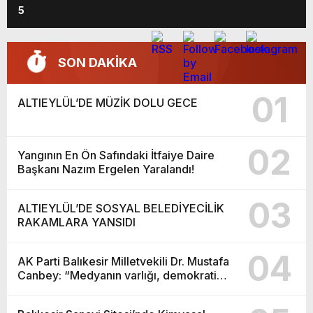
5
SON DAKİKA
01
ALTIEYLÜL’DE MÜZİK DOLU GECE
02
Yangının En Ön Safındaki İtfaiye Daire
Başkanı Nazım Ergelen Yaralandı!
03
ALTIEYLÜL’DE SOSYAL BELEDİYECİLİK
RAKAMLARA YANSIDI
04
AK Parti Balıkesir Milletvekili Dr. Mustafa
Canbey: “Medyanın varlığı, demokratik
ve şeffaf toplumun olmazsa olmaz
koşuludur”