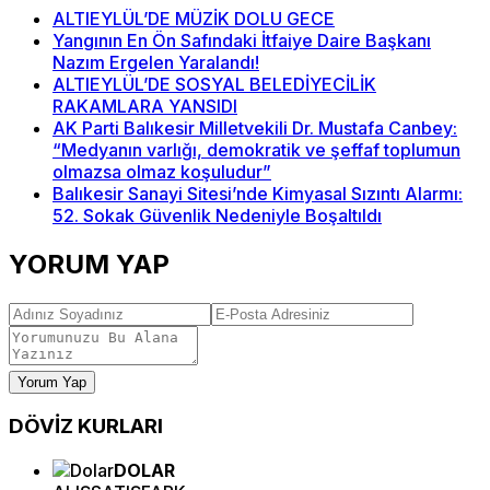
ALTIEYLÜL’DE MÜZİK DOLU GECE
Yangının En Ön Safındaki İtfaiye Daire Başkanı
Nazım Ergelen Yaralandı!
ALTIEYLÜL’DE SOSYAL BELEDİYECİLİK
RAKAMLARA YANSIDI
AK Parti Balıkesir Milletvekili Dr. Mustafa Canbey:
“Medyanın varlığı, demokratik ve şeffaf toplumun
olmazsa olmaz koşuludur”
Balıkesir Sanayi Sitesi’nde Kimyasal Sızıntı Alarmı:
52. Sokak Güvenlik Nedeniyle Boşaltıldı
YORUM YAP
Yorum Yap
DÖVİZ
KURLARI
DOLAR