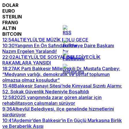
DOLAR
EURO
STERLIN
FRANG
ALTIN
BITCOIN
12:54
ALTIEYLÜL’DE MÜZİK DOLU GECE
10:30
Yangının En Ön Safındaki İtfaiye Daire Başkanı
Nazım Ergelen Yaralandı!
22:02
ALTIEYLÜL’DE SOSYAL BELEDİYECİLİK
RAKAMLARA YANSIDI
18:27
AK Parti Balıkesir Milletvekili Dr. Mustafa Canbey:
“Medyanın varlığı, demokratik ve şeffaf toplumun
olmazsa olmaz koşuludur”
15:48
Balıkesir Sanayi Sitesi’nde Kimyasal Sızıntı Alarmı:
52. Sokak Güvenlik Nedeniyle Boşaltıldı
12:58
2025 yangınında zarar gören alanlar için
rehabilitasyon çalışmaları sürüyor
9:36
Altıeylül Belediyesi, ilçe genelinde hizmetlerini
sürdürüyor
10:41
Aydemir’den Balıkesir’in En Güçlü Markasına Birlik
ve Beraberlik Aşısı