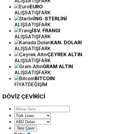
ALIŞ
SATIŞ
FARK
EURO
ALIŞ
SATIŞ
FARK
İNG. STERLİNİ
ALIŞ
SATIŞ
FARK
İSV. FRANGI
ALIŞ
SATIŞ
FARK
KAN. DOLARI
ALIŞ
SATIŞ
FARK
ÇEYREK ALTIN
ALIŞ
SATIŞ
FARK
GRAM ALTIN
ALIŞ
SATIŞ
FARK
BITCOIN
FİYAT
DEĞİŞİM
DÖVİZ
ÇEVİRİCİ