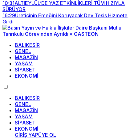
10:31
ALTIEYLÜL’DE YAZ ETKİNLİKLERİ TÜM HIZIYLA
SÜRÜYOR
16:29
Üreticinin Emeğini Koruyacak Dev Tesis Hizmete
Girdi
BALIKESİR
GENEL
MAGAZİN
YAŞAM
SİYASET
EKONOMİ
BALIKESİR
GENEL
MAGAZİN
YAŞAM
SİYASET
EKONOMİ
GİRİŞ YAP
ÜYE OL