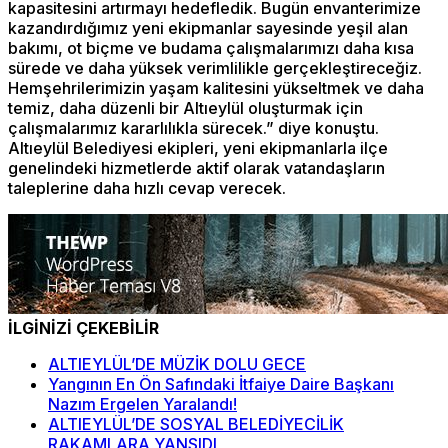
kapasitesini artırmayı hedefledik. Bugün envanterimize
kazandırdığımız yeni ekipmanlar sayesinde yeşil alan
bakımı, ot biçme ve budama çalışmalarımızı daha kısa
sürede ve daha yüksek verimlilikle gerçekleştireceğiz.
Hemşehrilerimizin yaşam kalitesini yükseltmek ve daha
temiz, daha düzenli bir Altıeylül oluşturmak için
çalışmalarımız kararlılıkla sürecek.” diye konuştu.
Altıeylül Belediyesi ekipleri, yeni ekipmanlarla ilçe
genelindeki hizmetlerde aktif olarak vatandaşların
taleplerine daha hızlı cevap verecek.
İLGİNİZİ ÇEKEBİLİR
ALTIEYLÜL’DE MÜZİK DOLU GECE
Yangının En Ön Safındaki İtfaiye Daire Başkanı
Nazım Ergelen Yaralandı!
ALTIEYLÜL’DE SOSYAL BELEDİYECİLİK
RAKAMLARA YANSIDI