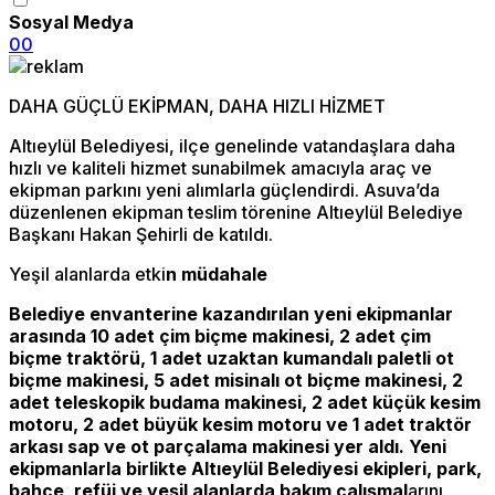
Sosyal Medya
0
0
DAHA GÜÇLÜ EKİPMAN, DAHA HIZLI HİZMET
Altıeylül Belediyesi, ilçe genelinde vatandaşlara daha
hızlı ve kaliteli hizmet sunabilmek amacıyla araç ve
ekipman parkını yeni alımlarla güçlendirdi. Asuva’da
düzenlenen ekipman teslim törenine Altıeylül Belediye
Başkanı Hakan Şehirli de katıldı.
Yeşil alanlarda etki
n müdahale
Belediye envanterine kazandırılan yeni ekipmanlar
arasında 10 adet çim biçme makinesi, 2 adet çim
biçme traktörü, 1 adet uzaktan kumandalı paletli ot
biçme makinesi, 5 adet misinalı ot biçme makinesi, 2
adet teleskopik budama makinesi, 2 adet küçük kesim
motoru, 2 adet büyük kesim motoru ve 1 adet traktör
arkası sap ve ot parçalama makinesi yer aldı. Yeni
ekipmanlarla birlikte Altıeylül Belediyesi ekipleri, park,
bahçe, refüj ve yeşil alanlarda bakım çalışmal
arını