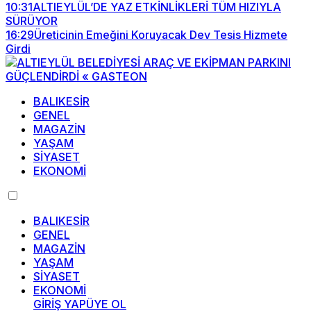
10:31
ALTIEYLÜL’DE YAZ ETKİNLİKLERİ TÜM HIZIYLA
SÜRÜYOR
16:29
Üreticinin Emeğini Koruyacak Dev Tesis Hizmete
Girdi
BALIKESİR
GENEL
MAGAZİN
YAŞAM
SİYASET
EKONOMİ
BALIKESİR
GENEL
MAGAZİN
YAŞAM
SİYASET
EKONOMİ
GİRİŞ YAP
ÜYE OL