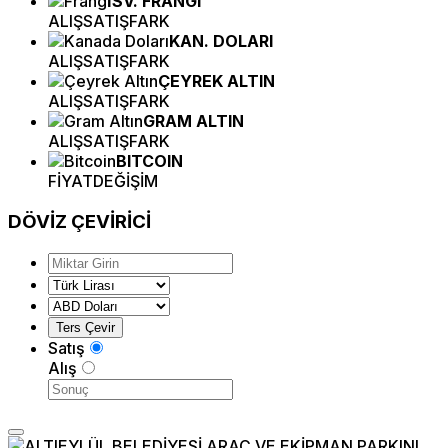
İSV. FRANGI
ALIŞ
SATIŞ
FARK
KAN. DOLARI
ALIŞ
SATIŞ
FARK
ÇEYREK ALTIN
ALIŞ
SATIŞ
FARK
GRAM ALTIN
ALIŞ
SATIŞ
FARK
BITCOIN
FİYAT
DEĞİŞİM
DÖVİZ
ÇEVİRİCİ
Satış
Alış