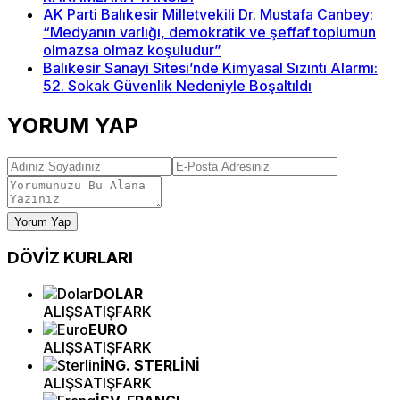
AK Parti Balıkesir Milletvekili Dr. Mustafa Canbey:
“Medyanın varlığı, demokratik ve şeffaf toplumun
olmazsa olmaz koşuludur”
Balıkesir Sanayi Sitesi’nde Kimyasal Sızıntı Alarmı:
52. Sokak Güvenlik Nedeniyle Boşaltıldı
YORUM YAP
Yorum Yap
DÖVİZ
KURLARI
DOLAR
ALIŞ
SATIŞ
FARK
EURO
ALIŞ
SATIŞ
FARK
İNG. STERLİNİ
ALIŞ
SATIŞ
FARK