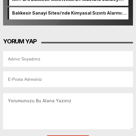
“Medyanın varlığı, demokratik ve şeffaf toplumun
olmazsa olmaz koşuludur”
Balıkesir Sanayi Sitesi’nde Kimyasal Sızıntı Alarmı:
52. Sokak Güvenlik Nedeniyle Boşaltıldı
YORUM YAP