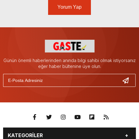
Yorum Yap
Günün önemli haberlerinden anında bilgi sahibi olmak istiyorsanız
eğer haber bültenine üye olun.
KATEGORİLER