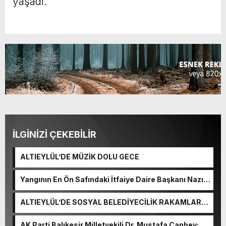
yaşadı.
İLGİNİZİ ÇEKEBİLİR
ALTIEYLÜL’DE MÜZİK DOLU GECE
Yangının En Ön Safındaki İtfaiye Daire Başkanı Nazım
Ergelen Yaralandı!
ALTIEYLÜL’DE SOSYAL BELEDİYECİLİK RAKAMLARA
YANSIDI
AK Parti Balıkesir Milletvekili Dr. Mustafa Canbey: