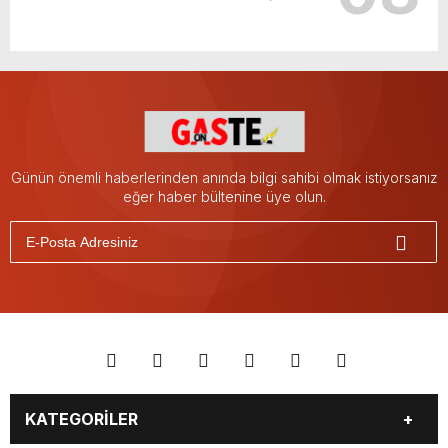
Günün önemli haberlerinden anında bilgi sahibi olmak istiyorsanız
eğer haber bültenine üye olun.
KATEGORİLER