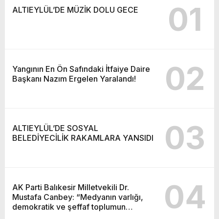
01
ALTIEYLÜL’DE MÜZİK DOLU GECE
02
Yangının En Ön Safındaki İtfaiye Daire
Başkanı Nazım Ergelen Yaralandı!
03
ALTIEYLÜL’DE SOSYAL
BELEDİYECİLİK RAKAMLARA YANSIDI
04
AK Parti Balıkesir Milletvekili Dr.
Mustafa Canbey: “Medyanın varlığı,
demokratik ve şeffaf toplumun
olmazsa olmaz koşuludur”