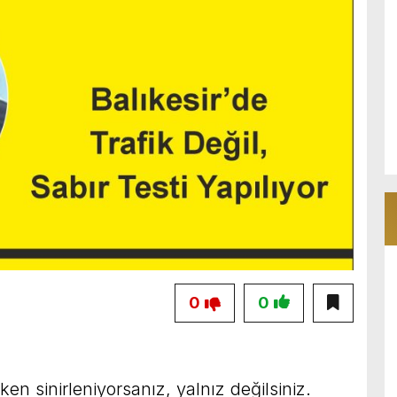
0
0
yken sinirleniyorsanız, yalnız değilsiniz.