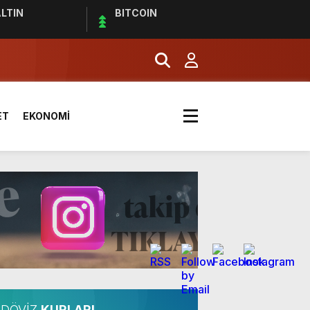
LTIN
BITCOIN
effaf toplumun olmazsa olmaz
ET
EKONOMİ
ldı
DÖVİZ
KURLARI