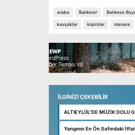
araba
Balıkesir
Balıkesir Büy
kavşaklar
köprüler
macera
İLGİNİZİ ÇEKEBİLİR
ALTIEYLÜL’DE MÜZİK DOLU 
Yangının En Ön Safındaki İtfa