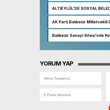
ALTIEYLÜL’DE SOSYAL BELE
AK Parti Balıkesir Milletvekil
demokratik ve şeffaf toplum
Balıkesir Sanayi Sitesi’nde Ki
Nedeniyle Boşaltıldı
YORUM YAP