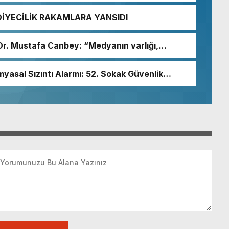
DİYECİLİK RAKAMLARA YANSIDI
i Dr. Mustafa Canbey: “Medyanın varlığı,
un olmazsa olmaz koşuludur”
myasal Sızıntı Alarmı: 52. Sokak Güvenlik