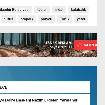
ükşehir Belediyesi
ilçeler
imdat
kalabalık
nüfus
otopark
paryeri
Trafik
yeter
GECE
iye Daire Başkanı Nazım Ergelen Yaralandı!