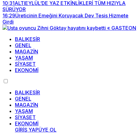
10:31
ALTIEYLÜL’DE YAZ ETKİNLİKLERİ TÜM HIZIYLA
SÜRÜYOR
16:29
Üreticinin Emeğini Koruyacak Dev Tesis Hizmete
Girdi
BALIKESİR
GENEL
MAGAZİN
YAŞAM
SİYASET
EKONOMİ
BALIKESİR
GENEL
MAGAZİN
YAŞAM
SİYASET
EKONOMİ
GİRİŞ YAP
ÜYE OL