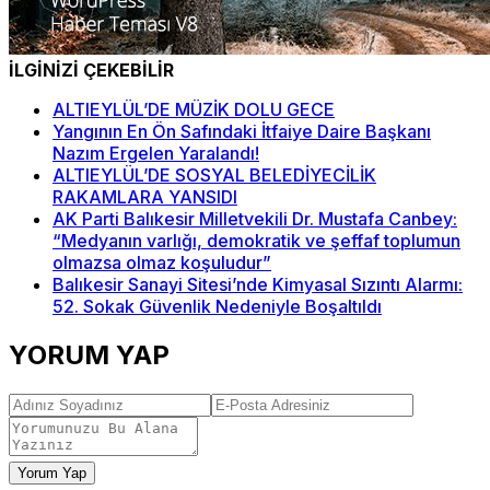
İLGİNİZİ ÇEKEBİLİR
ALTIEYLÜL’DE MÜZİK DOLU GECE
Yangının En Ön Safındaki İtfaiye Daire Başkanı
Nazım Ergelen Yaralandı!
ALTIEYLÜL’DE SOSYAL BELEDİYECİLİK
RAKAMLARA YANSIDI
AK Parti Balıkesir Milletvekili Dr. Mustafa Canbey:
“Medyanın varlığı, demokratik ve şeffaf toplumun
olmazsa olmaz koşuludur”
Balıkesir Sanayi Sitesi’nde Kimyasal Sızıntı Alarmı:
52. Sokak Güvenlik Nedeniyle Boşaltıldı
YORUM YAP
Yorum Yap