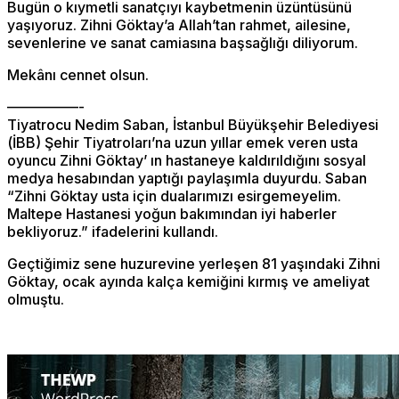
Bugün o kıymetli sanatçıyı kaybetmenin üzüntüsünü
yaşıyoruz. Zihni Göktay’a Allah’tan rahmet, ailesine,
sevenlerine ve sanat camiasına başsağlığı diliyorum.
Mekânı cennet olsun.
—————-
Tiyatrocu Nedim Saban, İstanbul Büyükşehir Belediyesi
(İBB) Şehir Tiyatroları’na uzun yıllar emek veren usta
oyuncu Zihni Göktay’ ın hastaneye kaldırıldığını sosyal
medya hesabından yaptığı paylaşımla duyurdu. Saban
“Zihni Göktay usta için dualarımızı esirgemeyelim.
Maltepe Hastanesi yoğun bakımından iyi haberler
bekliyoruz.” ifadelerini kullandı.
Geçtiğimiz sene huzurevine yerleşen 81 yaşındaki Zihni
Göktay, ocak ayında kalça kemiğini kırmış ve ameliyat
olmuştu.