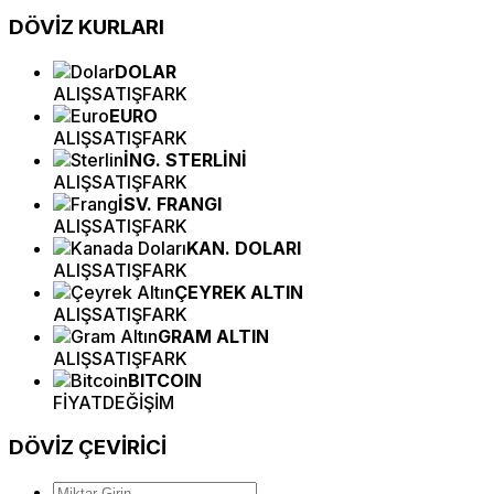
DÖVİZ
KURLARI
DOLAR
ALIŞ
SATIŞ
FARK
EURO
ALIŞ
SATIŞ
FARK
İNG. STERLİNİ
ALIŞ
SATIŞ
FARK
İSV. FRANGI
ALIŞ
SATIŞ
FARK
KAN. DOLARI
ALIŞ
SATIŞ
FARK
ÇEYREK ALTIN
ALIŞ
SATIŞ
FARK
GRAM ALTIN
ALIŞ
SATIŞ
FARK
BITCOIN
FİYAT
DEĞİŞİM
DÖVİZ
ÇEVİRİCİ