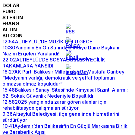
DOLAR
EURO
STERLIN
FRANG
ALTIN
BITCOIN
12:54
ALTIEYLÜL’DE MÜZİK DOLU GECE
10:30
Yangının En Ön Safındaki İtfaiye Daire Başkanı
Nazım Ergelen Yaralandı!
22:02
ALTIEYLÜL’DE SOSYAL BELEDİYECİLİK
RAKAMLARA YANSIDI
18:27
AK Parti Balıkesir Milletvekili Dr. Mustafa Canbey:
“Medyanın varlığı, demokratik ve şeffaf toplumun
olmazsa olmaz koşuludur”
15:48
Balıkesir Sanayi Sitesi’nde Kimyasal Sızıntı Alarmı:
52. Sokak Güvenlik Nedeniyle Boşaltıldı
12:58
2025 yangınında zarar gören alanlar için
rehabilitasyon çalışmaları sürüyor
9:36
Altıeylül Belediyesi, ilçe genelinde hizmetlerini
sürdürüyor
10:41
Aydemir’den Balıkesir’in En Güçlü Markasına Birlik
ve Beraberlik Aşısı