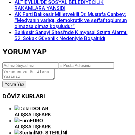
ALTIEYLÜL’DE SOSYAL BELEDİYECİLİK
RAKAMLARA YANSIDI
AK Parti Balıkesir Milletvekili Dr. Mustafa Canbey:
“Medyanın varlığı, demokratik ve şeffaf toplumun
olmazsa olmaz koşuludur”
Balıkesir Sanayi Sitesi’nde Kimyasal Sızıntı Alarmı:
52. Sokak Güvenlik Nedeniyle Boşaltıldı
YORUM YAP
Yorum Yap
DÖVİZ
KURLARI
DOLAR
ALIŞ
SATIŞ
FARK
EURO
ALIŞ
SATIŞ
FARK
İNG. STERLİNİ