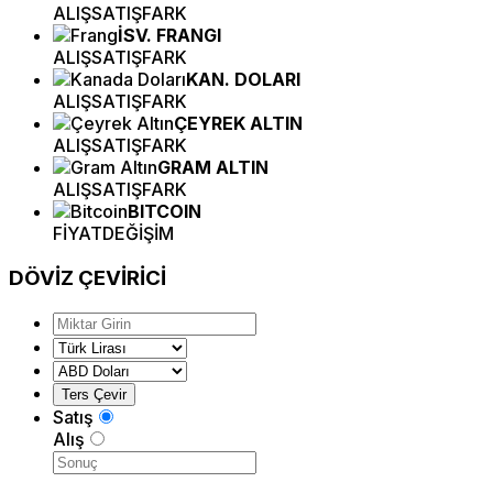
ALIŞ
SATIŞ
FARK
İSV. FRANGI
ALIŞ
SATIŞ
FARK
KAN. DOLARI
ALIŞ
SATIŞ
FARK
ÇEYREK ALTIN
ALIŞ
SATIŞ
FARK
GRAM ALTIN
ALIŞ
SATIŞ
FARK
BITCOIN
FİYAT
DEĞİŞİM
DÖVİZ
ÇEVİRİCİ
Satış
Alış