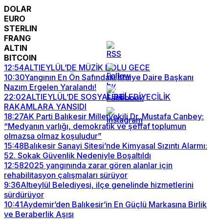
DOLAR
EURO
STERLIN
FRANG
ALTIN
BITCOIN
12:54
ALTIEYLÜL’DE MÜZİK DOLU GECE
10:30
Yangının En Ön Safındaki İtfaiye Daire Başkanı
Nazım Ergelen Yaralandı!
22:02
ALTIEYLÜL’DE SOSYAL BELEDİYECİLİK
RAKAMLARA YANSIDI
18:27
AK Parti Balıkesir Milletvekili Dr. Mustafa Canbey:
“Medyanın varlığı, demokratik ve şeffaf toplumun
olmazsa olmaz koşuludur”
15:48
Balıkesir Sanayi Sitesi’nde Kimyasal Sızıntı Alarmı:
52. Sokak Güvenlik Nedeniyle Boşaltıldı
12:58
2025 yangınında zarar gören alanlar için
rehabilitasyon çalışmaları sürüyor
9:36
Altıeylül Belediyesi, ilçe genelinde hizmetlerini
sürdürüyor
10:41
Aydemir’den Balıkesir’in En Güçlü Markasına Birlik
ve Beraberlik Aşısı