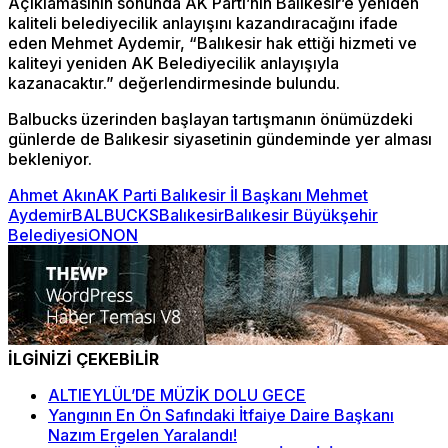
Açıklamasının sonunda AK Parti’nin Balıkesir’e yeniden
kaliteli belediyecilik anlayışını kazandıracağını ifade
eden Mehmet Aydemir, “Balıkesir hak ettiği hizmeti ve
kaliteyi yeniden AK Belediyecilik anlayışıyla
kazanacaktır.” değerlendirmesinde bulundu.
Balbucks üzerinden başlayan tartışmanın önümüzdeki
günlerde de Balıkesir siyasetinin gündeminde yer alması
bekleniyor.
Ahmet Akın
AK Parti Balıkesir İl Başkanı Mehmet
Aydemir
BALBUCKS
Balıkesir
Balıkesir Büyükşehir
Belediyesi
ONON
İLGİNİZİ ÇEKEBİLİR
ALTIEYLÜL’DE MÜZİK DOLU GECE
Yangının En Ön Safındaki İtfaiye Daire Başkanı
Nazım Ergelen Yaralandı!