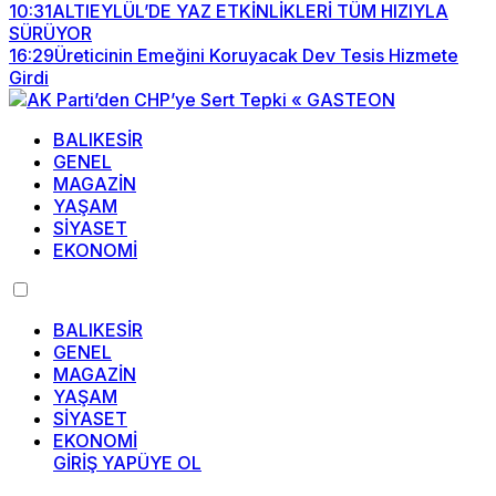
10:31
ALTIEYLÜL’DE YAZ ETKİNLİKLERİ TÜM HIZIYLA
SÜRÜYOR
16:29
Üreticinin Emeğini Koruyacak Dev Tesis Hizmete
Girdi
BALIKESİR
GENEL
MAGAZİN
YAŞAM
SİYASET
EKONOMİ
BALIKESİR
GENEL
MAGAZİN
YAŞAM
SİYASET
EKONOMİ
GİRİŞ YAP
ÜYE OL