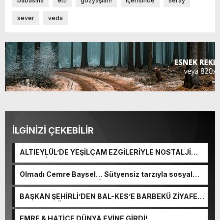
babasına
etti
gözyaşları!
içerisinde
seray
sever
veda
İLGİNİZİ ÇEKEBİLİR
ALTIEYLÜL’DE YEŞİLÇAM EZGİLERİYLE NOSTALJİ
DOLU BİR GECE
Olmadı Cemre Baysel… Sütyensiz tarzıyla sosyal
medyayı salladı: Bu sefer olmamış
BAŞKAN ŞEHİRLİ’DEN BAL-KES’E BARBEKÜ ZİYAFETİ
— ALTIEYLÜL’DEN BAL-KES’E TAM DESTEK
EMRE & HATİCE DÜNYA EVİNE GİRDİ!