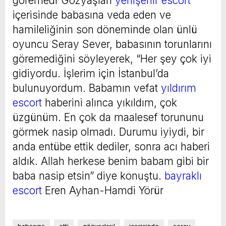
göremedi”Gözyaşları
yenişehir escort
içerisinde babasına veda eden ve
hamileliğinin son döneminde olan ünlü
oyuncu Seray Sever, babasının torunlarını
göremediğini söyleyerek, “Her şey çok iyi
gidiyordu. İşlerim için İstanbul’da
bulunuyordum. Babamın vefat
yıldırım
escort
haberini alınca yıkıldım, çok
üzgünüm. En çok da maalesef torununu
görmek nasip olmadı. Durumu iyiydi, bir
anda entübe ettik dediler, sonra acı haberi
aldık. Allah herkese benim babam gibi bir
baba nasip etsin” diye konuştu.
bayraklı
escort
Eren Ayhan-Hamdi Yörür