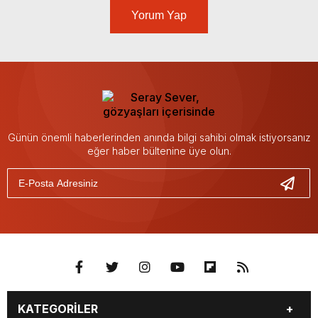
Yorum Yap
Günün önemli haberlerinden anında bilgi sahibi olmak istiyorsanız
eğer haber bültenine üye olun.
KATEGORİLER