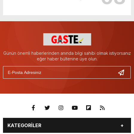
Günün önemli haberlerinden anında bilgi sahibi olmak istiyorsanız
eğer haber bültenine üye olun.
KATEGORİLER