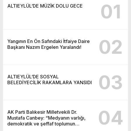
01
ALTIEYLÜL’DE MÜZİK DOLU GECE
02
Yangının En Ön Safındaki İtfaiye Daire
Başkanı Nazım Ergelen Yaralandı!
03
ALTIEYLÜL’DE SOSYAL
BELEDİYECİLİK RAKAMLARA YANSIDI
04
AK Parti Balıkesir Milletvekili Dr.
Mustafa Canbey: “Medyanın varlığı,
demokratik ve şeffaf toplumun
olmazsa olmaz koşuludur”