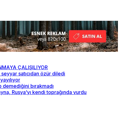
NMAYA ÇALIŞILIYOR
seyyar satıcıdan özür diledi
yayılıyor
ip demediğini bırakmadı
ayna, Rusya’yı kendi toprağında vurdu