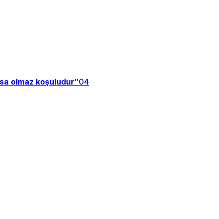
zsa olmaz koşuludur”
04