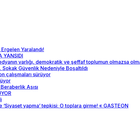
 Ergelen Yaralandı!
A YANSIDI
“Medyanın varlığı, demokratik ve şeffaf toplumun olmazsa ol
52. Sokak Güvenlik Nedeniyle Boşaltıldı
on çalışmaları sürüyor
rüyor
 Beraberlik Aşısı
RÜYOR
i