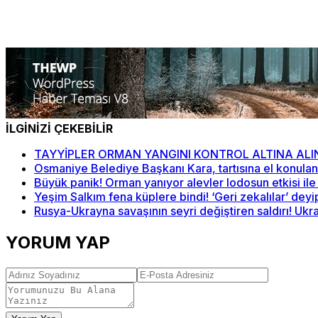
İLGİNİZİ ÇEKEBİLİR
TAYYİPLER ORMAN YANGINI KONTROL ALTINA ALI
Osmaniye Belediye Başkanı Kara, tartısına el konulan 
Büyük panik! Orman yanıyor alevler lodosun etkisi ile 
Yeşim Salkım fena küplere bindi! ‘Geri zekalılar’ dey
Rusya-Ukrayna savaşının seyri değiştiren saldırı! Ukr
YORUM YAP