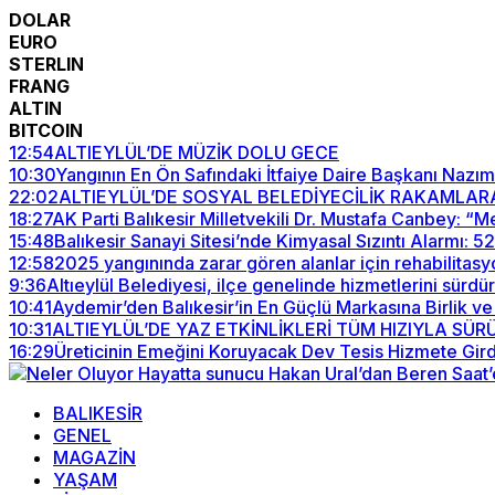
DOLAR
EURO
STERLIN
FRANG
ALTIN
BITCOIN
12:54
ALTIEYLÜL’DE MÜZİK DOLU GECE
10:30
Yangının En Ön Safındaki İtfaiye Daire Başkanı Nazım
22:02
ALTIEYLÜL’DE SOSYAL BELEDİYECİLİK RAKAMLAR
18:27
AK Parti Balıkesir Milletvekili Dr. Mustafa Canbey: 
15:48
Balıkesir Sanayi Sitesi’nde Kimyasal Sızıntı Alarmı: 
12:58
2025 yangınında zarar gören alanlar için rehabilitasy
9:36
Altıeylül Belediyesi, ilçe genelinde hizmetlerini sürdü
10:41
Aydemir’den Balıkesir’in En Güçlü Markasına Birlik ve
10:31
ALTIEYLÜL’DE YAZ ETKİNLİKLERİ TÜM HIZIYLA SÜ
16:29
Üreticinin Emeğini Koruyacak Dev Tesis Hizmete Gird
BALIKESİR
GENEL
MAGAZİN
YAŞAM