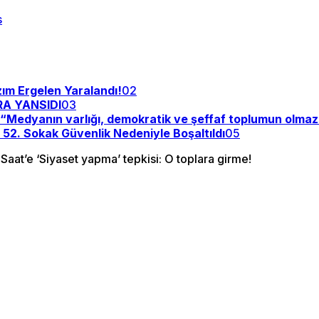
zım Ergelen Yaralandı!
02
RA YANSIDI
03
y: “Medyanın varlığı, demokratik ve şeffaf toplumun olma
: 52. Sokak Güvenlik Nedeniyle Boşaltıldı
05