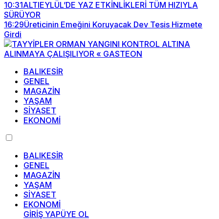
10:31
ALTIEYLÜL’DE YAZ ETKİNLİKLERİ TÜM HIZIYLA
SÜRÜYOR
16:29
Üreticinin Emeğini Koruyacak Dev Tesis Hizmete
Girdi
BALIKESİR
GENEL
MAGAZİN
YAŞAM
SİYASET
EKONOMİ
BALIKESİR
GENEL
MAGAZİN
YAŞAM
SİYASET
EKONOMİ
GİRİŞ YAP
ÜYE OL