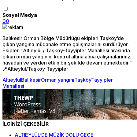
Sosyal Medya
0
0
Balıkesir Orman Bölge Müdürlüğü ekipleri Taşköy’de
çıkan yangına müdahale etme çalışmalarını sürdürüyor.
Ekipler: “Altıeylül / Taşköy-Tayyipler Mahallesi arasında
çıkan orman yangınını kontrol altına alma çalışmalarımız,
havadan ve yerden etkin bir şekilde devam etmektedir.”
📍Altıeylül/Taşköy-Tayyipler
Altıeylül
Balıkesir
Orman yangını
Taşköy
Tayyipler
Mahallesi
İLGİNİZİ ÇEKEBİLİR
ALTIEYLÜL’DE MÜZİK DOLU GECE