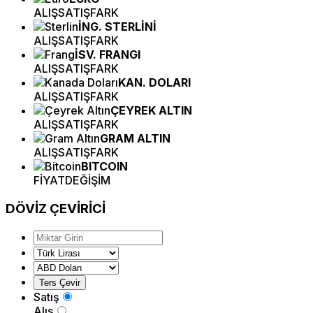
ALIŞ
SATIŞ
FARK
İNG. STERLİNİ
ALIŞ
SATIŞ
FARK
İSV. FRANGI
ALIŞ
SATIŞ
FARK
KAN. DOLARI
ALIŞ
SATIŞ
FARK
ÇEYREK ALTIN
ALIŞ
SATIŞ
FARK
GRAM ALTIN
ALIŞ
SATIŞ
FARK
BITCOIN
FİYAT
DEĞİŞİM
DÖVİZ
ÇEVİRİCİ
Satış
Alış