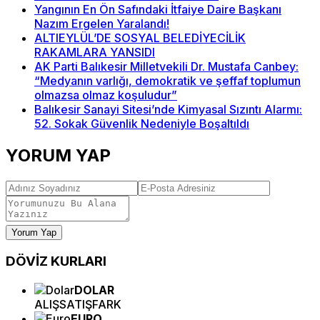
Yangının En Ön Safındaki İtfaiye Daire Başkanı
Nazım Ergelen Yaralandı!
ALTIEYLÜL’DE SOSYAL BELEDİYECİLİK
RAKAMLARA YANSIDI
AK Parti Balıkesir Milletvekili Dr. Mustafa Canbey:
“Medyanın varlığı, demokratik ve şeffaf toplumun
olmazsa olmaz koşuludur”
Balıkesir Sanayi Sitesi’nde Kimyasal Sızıntı Alarmı:
52. Sokak Güvenlik Nedeniyle Boşaltıldı
YORUM YAP
Yorum Yap
DÖVİZ
KURLARI
DOLAR
ALIŞ
SATIŞ
FARK
EURO