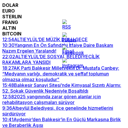
DOLAR
EURO
STERLIN
FRANG
ALTIN
BITCOIN
12:54
ALTIEYLÜL’DE MÜZİK DOLU GECE
10:30
Yangının En Ön Safındaki İtfaiye Daire Başkanı
Nazım Ergelen Yaralandı!
22:02
ALTIEYLÜL’DE SOSYAL BELEDİYECİLİK
RAKAMLARA YANSIDI
18:27
AK Parti Balıkesir Milletvekili Dr. Mustafa Canbey:
“Medyanın varlığı, demokratik ve şeffaf toplumun
olmazsa olmaz koşuludur”
15:48
Balıkesir Sanayi Sitesi’nde Kimyasal Sızıntı Alarmı:
52. Sokak Güvenlik Nedeniyle Boşaltıldı
12:58
2025 yangınında zarar gören alanlar için
rehabilitasyon çalışmaları sürüyor
9:36
Altıeylül Belediyesi, ilçe genelinde hizmetlerini
sürdürüyor
10:41
Aydemir’den Balıkesir’in En Güçlü Markasına Birlik
ve Beraberlik Aşısı