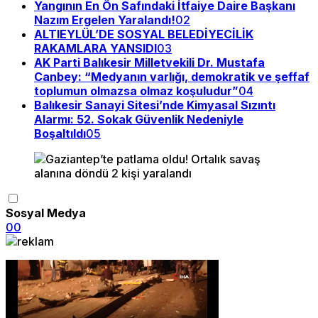
Yangının En Ön Safındaki İtfaiye Daire Başkanı
Nazım Ergelen Yaralandı!
02
ALTIEYLÜL’DE SOSYAL BELEDİYECİLİK
RAKAMLARA YANSIDI
03
AK Parti Balıkesir Milletvekili Dr. Mustafa
Canbey: “Medyanın varlığı, demokratik ve şeffaf
toplumun olmazsa olmaz koşuludur”
04
Balıkesir Sanayi Sitesi’nde Kimyasal Sızıntı
Alarmı: 52. Sokak Güvenlik Nedeniyle
Boşaltıldı
05
Sosyal Medya
0
0