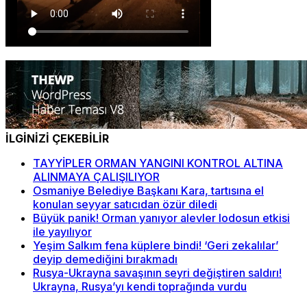
İLGİNİZİ ÇEKEBİLİR
TAYYİPLER ORMAN YANGINI KONTROL ALTINA
ALINMAYA ÇALIŞILIYOR
Osmaniye Belediye Başkanı Kara, tartısına el
konulan seyyar satıcıdan özür diledi
Büyük panik! Orman yanıyor alevler lodosun etkisi
ile yayılıyor
Yeşim Salkım fena küplere bindi! ‘Geri zekalılar’
deyip demediğini bırakmadı
Rusya-Ukrayna savaşının seyri değiştiren saldırı!
Ukrayna, Rusya’yı kendi toprağında vurdu