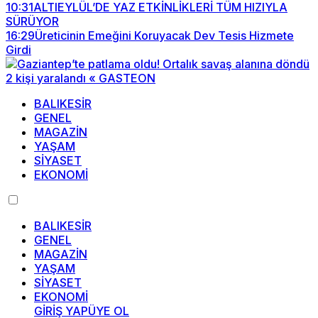
10:31
ALTIEYLÜL’DE YAZ ETKİNLİKLERİ TÜM HIZIYLA
SÜRÜYOR
16:29
Üreticinin Emeğini Koruyacak Dev Tesis Hizmete
Girdi
BALIKESİR
GENEL
MAGAZİN
YAŞAM
SİYASET
EKONOMİ
BALIKESİR
GENEL
MAGAZİN
YAŞAM
SİYASET
EKONOMİ
GİRİŞ YAP
ÜYE OL