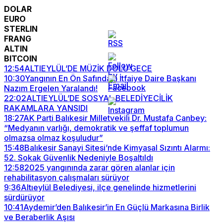
DOLAR
EURO
STERLIN
FRANG
ALTIN
BITCOIN
12:54
ALTIEYLÜL’DE MÜZİK DOLU GECE
10:30
Yangının En Ön Safındaki İtfaiye Daire Başkanı
Nazım Ergelen Yaralandı!
22:02
ALTIEYLÜL’DE SOSYAL BELEDİYECİLİK
RAKAMLARA YANSIDI
18:27
AK Parti Balıkesir Milletvekili Dr. Mustafa Canbey:
“Medyanın varlığı, demokratik ve şeffaf toplumun
olmazsa olmaz koşuludur”
15:48
Balıkesir Sanayi Sitesi’nde Kimyasal Sızıntı Alarmı:
52. Sokak Güvenlik Nedeniyle Boşaltıldı
12:58
2025 yangınında zarar gören alanlar için
rehabilitasyon çalışmaları sürüyor
9:36
Altıeylül Belediyesi, ilçe genelinde hizmetlerini
sürdürüyor
10:41
Aydemir’den Balıkesir’in En Güçlü Markasına Birlik
ve Beraberlik Aşısı