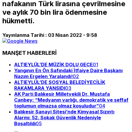
nafakanın Türk lirasına çevrilmesine
ve aylık 70 bin lira ödenmesine
hükmetti.
Yayınlanma Tarihi :
03 Nisan 2022 - 9:58
MANŞET HABERLERİ
ALTIEYLÜL’DE MÜZİK DOLU GECE
01
Yangının En Ön Safındaki İtfaiye Daire Başkanı
Nazım Ergelen Yaralandı!
02
ALTIEYLÜL’DE SOSYAL BELEDİYECİLİK
RAKAMLARA YANSIDI
03
AK Parti Balıkesir Milletvekili Dr. Mustafa
Canbey: “Medyanın varlığı, demokratik ve şeffaf
toplumun olmazsa olmaz koşuludur”
04
Balıkesir Sanayi Sitesi’nde Kimyasal Sızıntı
Alarmı: 52. Sokak Güvenlik Nedeniyle
Boşaltıldı
05