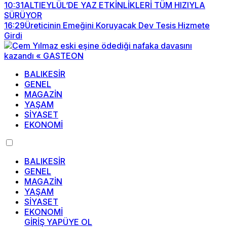
10:31
ALTIEYLÜL’DE YAZ ETKİNLİKLERİ TÜM HIZIYLA
SÜRÜYOR
16:29
Üreticinin Emeğini Koruyacak Dev Tesis Hizmete
Girdi
BALIKESİR
GENEL
MAGAZİN
YAŞAM
SİYASET
EKONOMİ
BALIKESİR
GENEL
MAGAZİN
YAŞAM
SİYASET
EKONOMİ
GİRİŞ YAP
ÜYE OL