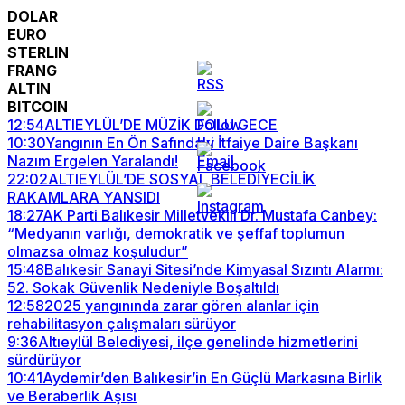
DOLAR
EURO
STERLIN
FRANG
ALTIN
BITCOIN
12:54
ALTIEYLÜL’DE MÜZİK DOLU GECE
10:30
Yangının En Ön Safındaki İtfaiye Daire Başkanı
Nazım Ergelen Yaralandı!
22:02
ALTIEYLÜL’DE SOSYAL BELEDİYECİLİK
RAKAMLARA YANSIDI
18:27
AK Parti Balıkesir Milletvekili Dr. Mustafa Canbey:
“Medyanın varlığı, demokratik ve şeffaf toplumun
olmazsa olmaz koşuludur”
15:48
Balıkesir Sanayi Sitesi’nde Kimyasal Sızıntı Alarmı:
52. Sokak Güvenlik Nedeniyle Boşaltıldı
12:58
2025 yangınında zarar gören alanlar için
rehabilitasyon çalışmaları sürüyor
9:36
Altıeylül Belediyesi, ilçe genelinde hizmetlerini
sürdürüyor
10:41
Aydemir’den Balıkesir’in En Güçlü Markasına Birlik
ve Beraberlik Aşısı