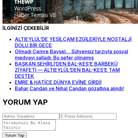
İLGİNİZİ ÇEKEBİLİR
ALTIEYLÜL’DE YEŞİLÇAM EZGİLERİYLE NOSTALJİ
DOLU BİR GECE
Olmadı Cemre Baysel… Sütyensiz tarzıyla sosyal
medyayı salladı: Bu sefer olmamış
BAŞKAN ŞEHİRLİ’DEN BAL-KES’E BARBEKÜ
ZİYAFETİ — ALTIEYLÜL’DEN BAL-KES’E TAM
DESTEK
EMRE & HATİCE DÜNYA EVİNE GİRDİ!
Bahar Candan ve Nihal Candan gözaltına alındı!
YORUM YAP
Yorum Yap