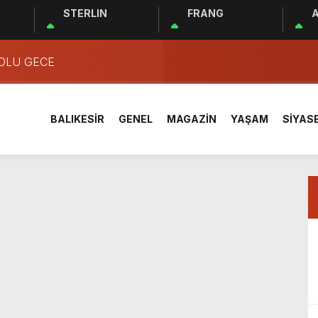
STERLIN
FRANG
A
acak Dev Tesis Hizmete Girdi
DOLU GECE
İtfaiye Daire Başkanı Nazım Ergelen Yaralandı!
BELEDİYECİLİK RAKAMLARA YANSIDI
BALIKESİR
GENEL
MAGAZİN
YAŞAM
SİYAS
vekili Dr. Mustafa Canbey: “Medyanın varlığı, demokratik ve ş
e Kimyasal Sızıntı Alarmı: 52. Sokak Güvenlik Nedeniyle Boşaltı
en alanlar için rehabilitasyon çalışmaları sürüyor
genelinde hizmetlerini sürdürüyor
n Güçlü Markasına Birlik ve Beraberlik Aşısı
İNLİKLERİ TÜM HIZIYLA SÜRÜYOR
acak Dev Tesis Hizmete Girdi
DOLU GECE