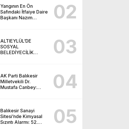
02
Yangının En Ön
Safındaki İtfaiye Daire
Başkanı Nazım
Ergelen Yaralandı!
03
ALTIEYLÜL’DE
SOSYAL
BELEDİYECİLİK
RAKAMLARA
YANSIDI
04
AK Parti Balıkesir
Milletvekili Dr.
Mustafa Canbey:
“Medyanın varlığı,
demokratik ve şeffaf
toplumun olmazsa
05
olmaz koşuludur”
Balıkesir Sanayi
Sitesi’nde Kimyasal
Sızıntı Alarmı: 52.
Sokak Güvenlik