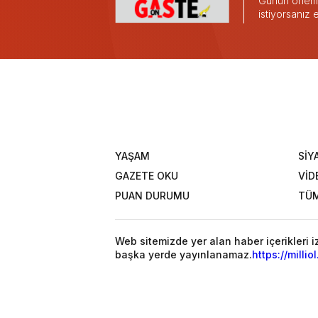
Günün önemli
istiyorsanız
YAŞAM
SİY
GAZETE OKU
VİD
PUAN DURUMU
TÜM
Web sitemizde yer alan haber içerikleri 
başka yerde yayınlanamaz.
https://millio