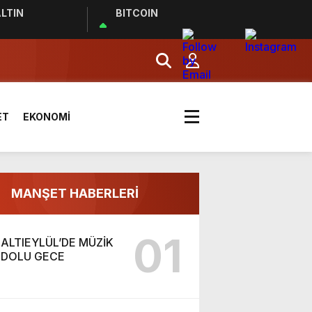
LTIN
BITCOIN
ET
EKONOMİ
effaf toplumun olmazsa olmaz
ldı
MANŞET HABERLERİ
01
ALTIEYLÜL’DE MÜZİK
DOLU GECE