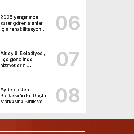
Nedeniyle Boşaltıldı
06
2025 yangınında
zarar gören alanlar
için rehabilitasyon
çalışmaları sürüyor
07
Altıeylül Belediyesi,
ilçe genelinde
hizmetlerini
sürdürüyor
08
Aydemir’den
Balıkesir’in En Güçlü
Markasına Birlik ve
Beraberlik Aşısı