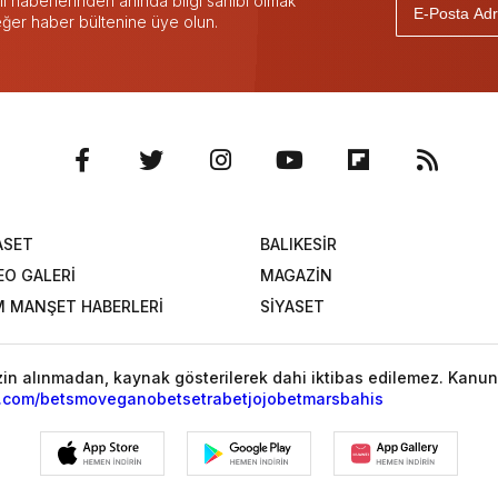
 haberlerinden anında bilgi sahibi olmak
 eğer haber bültenine üye olun.
ASET
BALIKESİR
EO GALERİ
MAGAZİN
 MANŞET HABERLERİ
SİYASET
izin alınmadan, kaynak gösterilerek dahi iktibas edilemez. Kanun
l.com/
betsmove
ganobet
setrabet
jojobet
marsbahis