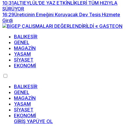
10:31
ALTIEYLÜL’DE YAZ ETKİNLİKLERİ TÜM HIZIYLA
SÜRÜYOR
16:29
Üreticinin Emeğini Koruyacak Dev Tesis Hizmete
Girdi
BALIKESİR
GENEL
MAGAZİN
YAŞAM
SİYASET
EKONOMİ
BALIKESİR
GENEL
MAGAZİN
YAŞAM
SİYASET
EKONOMİ
GİRİŞ YAP
ÜYE OL