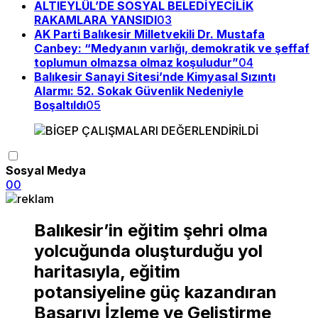
ALTIEYLÜL’DE SOSYAL BELEDİYECİLİK
RAKAMLARA YANSIDI
03
AK Parti Balıkesir Milletvekili Dr. Mustafa
Canbey: “Medyanın varlığı, demokratik ve şeffaf
toplumun olmazsa olmaz koşuludur”
04
Balıkesir Sanayi Sitesi’nde Kimyasal Sızıntı
Alarmı: 52. Sokak Güvenlik Nedeniyle
Boşaltıldı
05
Sosyal Medya
0
0
Balıkesir’in eğitim şehri olma
yolcuğunda oluşturduğu yol
haritasıyla, eğitim
potansiyeline güç kazandıran
Başarıyı İzleme ve Geliştirme