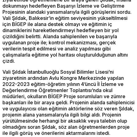
dokunmayı hedefleyen Başarıyı İzleme ve Geliştirme
Projesinin alandaki yansımalarıyla ilgili görüşlerini sordu.
Vali Şıldak, Balıkesir’in eğitim seviyesinin yükseltilmesi
için BİGEP ile alana destek olmayı ve eğitimin iç
dinamiklerini hareketlendirmeyi hedefleyen bir yol
çizildiğini belirtti. Alanda sahiplenilen ve başarıyla
uygulanan proje ile; kontrol mekanizması, gerçek
verilerin tespit edilmesi ve analiz yapılması gibi
çalışmalarla eğitime yol haritası oluşturulduğunun altını
çizdi.
Vali Şıldak İstanbulluoğlu Sosyal Bilimler Lisesi’ni
ziyaretinin ardından Avlu Kongre Merkezinde yapılan
2022-2023 eğitim-öğretim yılının 4’üncü İl İzleme ve
Değerlendirme Öğretmenler Toplantısı’nda okul
müdürleri, okulların BİGEP Proje sorumluları ve zümre
başkanları ile bir araya geldi. Projenin alanda sahiplenicisi
ve uygulayıcısı olan eğitimin aktörlerine söz veren Şıldak,
projenin alana yansımalarıyla ilgili bilgi aldı. Projenin
yürütülmesinde herhangi bir aksaklık veya talebin olup
olmadığını soran Şıldak, söz alan öğretmenlerden proje
ile ilgili görüş ve önerilerini aktarmalarını istedi.