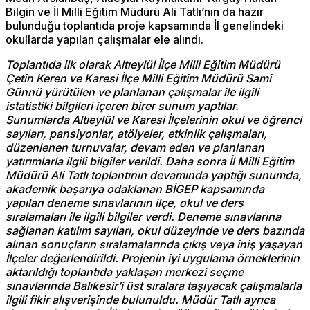
Bilgin ve İl Milli Eğitim Müdürü Ali Tatlı’nın da hazır
bulunduğu toplantıda proje kapsamında İl genelindeki
okullarda yapılan çalışmalar ele alındı.
Toplantıda ilk olarak Altıeylül İlçe Milli Eğitim Müdürü
Çetin Keren ve Karesi İlçe Milli Eğitim Müdürü Sami
Günnü yürütülen ve planlanan çalışmalar ile ilgili
istatistiki bilgileri içeren birer sunum yaptılar.
Sunumlarda Altıeylül ve Karesi İlçelerinin okul ve öğrenci
sayıları, pansiyonlar, atölyeler, etkinlik çalışmaları,
düzenlenen turnuvalar, devam eden ve planlanan
yatırımlarla ilgili bilgiler verildi. Daha sonra İl Milli Eğitim
Müdürü Ali Tatlı toplantının devamında yaptığı sunumda,
akademik başarıya odaklanan BİGEP kapsamında
yapılan deneme sınavlarının ilçe, okul ve ders
sıralamaları ile ilgili bilgiler verdi. Deneme sınavlarına
sağlanan katılım sayıları, okul düzeyinde ve ders bazında
alınan sonuçların sıralamalarında çıkış veya iniş yaşayan
İlçeler değerlendirildi. Projenin iyi uygulama örneklerinin
aktarıldığı toplantıda yaklaşan merkezi seçme
sınavlarında Balıkesir’i üst sıralara taşıyacak çalışmalarla
ilgili fikir alışverişinde bulunuldu. Müdür Tatlı ayrıca