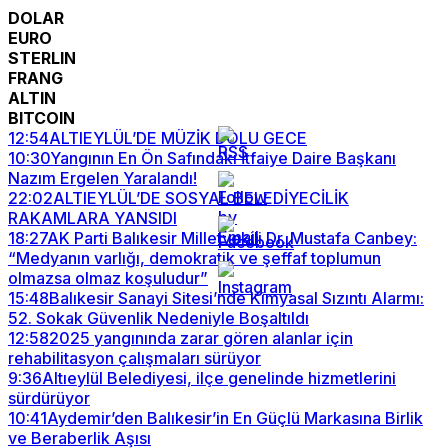
DOLAR
EURO
STERLIN
FRANG
ALTIN
BITCOIN
12:54
ALTIEYLÜL’DE MÜZİK DOLU GECE
10:30
Yangının En Ön Safındaki İtfaiye Daire Başkanı
Nazım Ergelen Yaralandı!
22:02
ALTIEYLÜL’DE SOSYAL BELEDİYECİLİK
RAKAMLARA YANSIDI
18:27
AK Parti Balıkesir Milletvekili Dr. Mustafa Canbey:
“Medyanın varlığı, demokratik ve şeffaf toplumun
olmazsa olmaz koşuludur”
15:48
Balıkesir Sanayi Sitesi’nde Kimyasal Sızıntı Alarmı:
52. Sokak Güvenlik Nedeniyle Boşaltıldı
12:58
2025 yangınında zarar gören alanlar için
rehabilitasyon çalışmaları sürüyor
9:36
Altıeylül Belediyesi, ilçe genelinde hizmetlerini
sürdürüyor
10:41
Aydemir’den Balıkesir’in En Güçlü Markasına Birlik
ve Beraberlik Aşısı