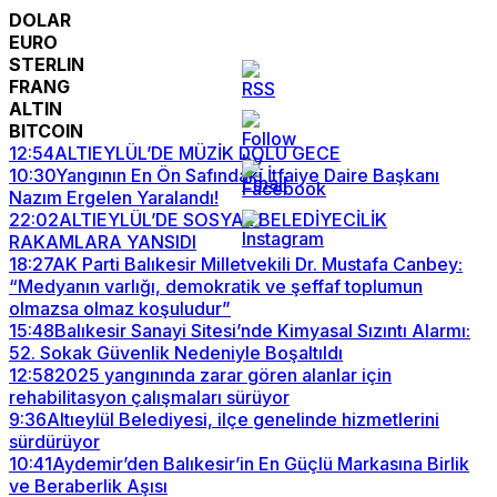
DOLAR
EURO
STERLIN
FRANG
ALTIN
BITCOIN
12:54
ALTIEYLÜL’DE MÜZİK DOLU GECE
10:30
Yangının En Ön Safındaki İtfaiye Daire Başkanı
Nazım Ergelen Yaralandı!
22:02
ALTIEYLÜL’DE SOSYAL BELEDİYECİLİK
RAKAMLARA YANSIDI
18:27
AK Parti Balıkesir Milletvekili Dr. Mustafa Canbey:
“Medyanın varlığı, demokratik ve şeffaf toplumun
olmazsa olmaz koşuludur”
15:48
Balıkesir Sanayi Sitesi’nde Kimyasal Sızıntı Alarmı:
52. Sokak Güvenlik Nedeniyle Boşaltıldı
12:58
2025 yangınında zarar gören alanlar için
rehabilitasyon çalışmaları sürüyor
9:36
Altıeylül Belediyesi, ilçe genelinde hizmetlerini
sürdürüyor
10:41
Aydemir’den Balıkesir’in En Güçlü Markasına Birlik
ve Beraberlik Aşısı