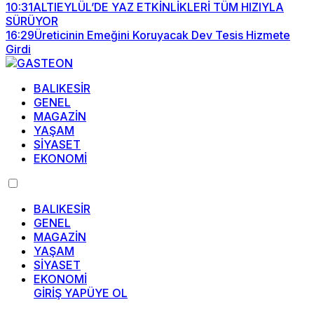
10:31
ALTIEYLÜL’DE YAZ ETKİNLİKLERİ TÜM HIZIYLA
SÜRÜYOR
16:29
Üreticinin Emeğini Koruyacak Dev Tesis Hizmete
Girdi
BALIKESİR
GENEL
MAGAZİN
YAŞAM
SİYASET
EKONOMİ
BALIKESİR
GENEL
MAGAZİN
YAŞAM
SİYASET
EKONOMİ
GİRİŞ YAP
ÜYE OL