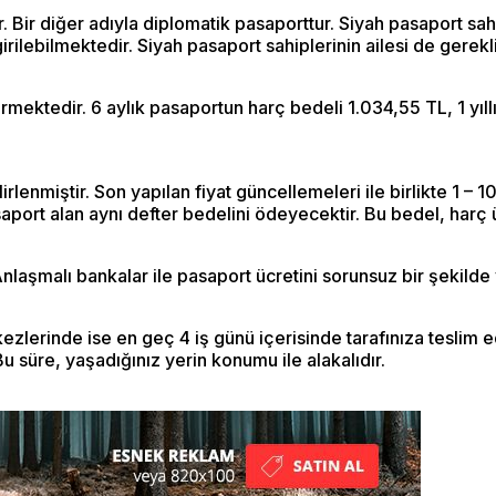
r. Bir diğer adıyla diplomatik pasaporttur. Siyah pasaport sah
rilebilmektedir. Siyah pasaport sahiplerinin ailesi de gerekli 
ktedir. 6 aylık pasaportun harç bedeli 1.034,55 TL, 1 yıllık 
lenmiştir. Son yapılan fiyat güncellemeleri ile birlikte 1 – 10
asaport alan aynı defter bedelini ödeyecektir. Bu bedel, harç 
Anlaşmalı bankalar ile pasaport ücretini sorunsuz bir şekilde y
ezlerinde ise en geç 4 iş günü içerisinde tarafınıza teslim 
 Bu süre, yaşadığınız yerin konumu ile alakalıdır.