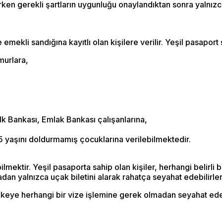
rken gerekli şartların uygunluğu onaylandıktan sonra yalnızca 
ekli sandığına kayıtlı olan kişilere verilir. Yeşil pasaport 
murlara,
alk Bankası, Emlak Bankası çalışanlarına,
25 yaşını doldurmamış çocuklarına verilebilmektedir.
lmektir. Yeşil pasaporta sahip olan kişiler, herhangi belirli b
an yalnızca uçak biletini alarak rahatça seyahat edebilirler
a ülkeye herhangi bir vize işlemine gerek olmadan seyahat e