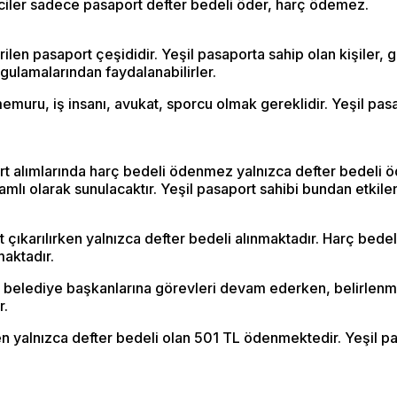
ciler sadece pasaport defter bedeli öder, harç ödemez.
len pasaport çeşididir. Yeşil pasaporta sahip olan kişiler, gi
ygulamalarından faydalanabilirler.
memuru, iş insanı, avukat, sporcu olmak gereklidir. Yeşil pasa
aport alımlarında harç bedeli ödenmez yalnızca defter bedeli 
 zamlı olarak sunulacaktır. Yeşil pasaport sahibi bundan etki
rt çıkarılırken yalnızca defter bedeli alınmaktadır. Harç be
maktadır.
çe belediye başkanlarına görevleri devam ederken, belirlenmiş
r.
ken yalnızca defter bedeli olan 501 TL ödenmektedir. Yeşil p