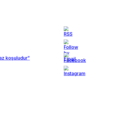
maz koşuludur”