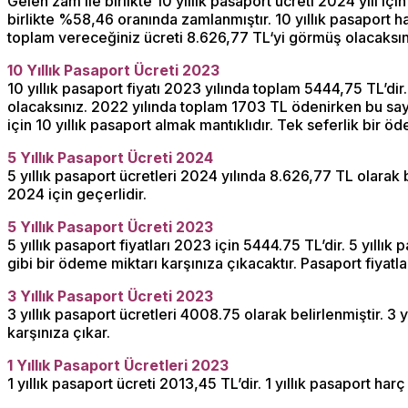
Gelen zam ile birlikte 10 yıllık pasaport ücreti 2024 yılı i
birlikte %58,46 oranında zamlanmıştır. 10 yıllık pasaport ha
toplam vereceğiniz ücreti 8.626,77 TL‘yi görmüş olacaksın
10 Yıllık Pasaport Ücreti 2023
10 yıllık pasaport fiyatı 2023 yılında toplam 5444,75 TL’dir
olacaksınız. 2022 yılında toplam 1703 TL ödenirken bu say
için 10 yıllık pasaport almak mantıklıdır. Tek seferlik bir öd
5 Yıllık Pasaport Ücreti 2024
5 yıllık pasaport ücretleri 2024 yılında 8.626,77 TL olarak 
2024 için geçerlidir.
5 Yıllık Pasaport Ücreti 2023
5 yıllık pasaport fiyatları 2023 için 5444.75 TL’dir. 5 yıll
gibi bir ödeme miktarı karşınıza çıkacaktır. Pasaport fiyat
3 Yıllık Pasaport Ücreti 2023
3 yıllık pasaport ücretleri 4008.75 olarak belirlenmiştir. 3
karşınıza çıkar.
1 Yıllık Pasaport Ücretleri 2023
1 yıllık pasaport ücreti 2013,45 TL’dir. 1 yıllık pasaport har