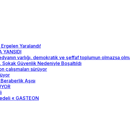
 Ergelen Yaralandı!
A YANSIDI
“Medyanın varlığı, demokratik ve şeffaf toplumun olmazsa ol
52. Sokak Güvenlik Nedeniyle Boşaltıldı
on çalışmaları sürüyor
rüyor
 Beraberlik Aşısı
RÜYOR
i