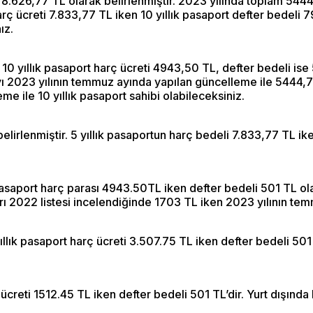
çin 8.626,77 TL olarak belirlenmiştir. 2023 yılında toplam 54
rç ücreti 7.833,77 TL iken 10 yıllık pasaport defter bedeli 7
ız.
. 10 yıllık pasaport harç ücreti 4943,50 TL, defter bedeli is
ı 2023 yılının temmuz ayında yapılan güncelleme ile 5444,75
eme ile 10 yıllık pasaport sahibi olabileceksiniz.
belirlenmiştir. 5 yıllık pasaportun harç bedeli 7.833,77 TL ik
ık pasaport harç parası 4943.50TL iken defter bedeli 501 TL o
ları 2022 listesi incelendiğinde 1703 TL iken 2023 yılının t
 yıllık pasaport harç ücreti 3.507.75 TL iken defter bedeli 5
ç ücreti 1512.45 TL iken defter bedeli 501 TL’dir. Yurt dışında k