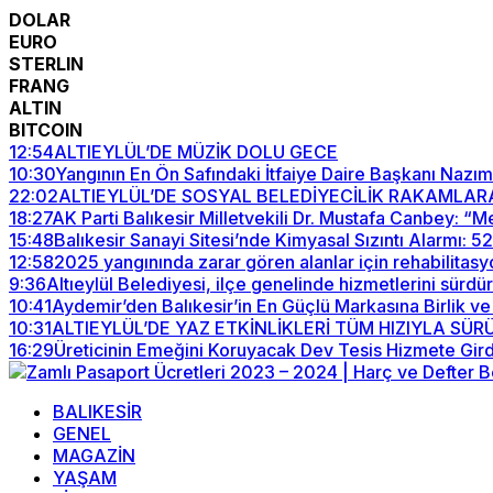
DOLAR
EURO
STERLIN
FRANG
ALTIN
BITCOIN
12:54
ALTIEYLÜL’DE MÜZİK DOLU GECE
10:30
Yangının En Ön Safındaki İtfaiye Daire Başkanı Nazım
22:02
ALTIEYLÜL’DE SOSYAL BELEDİYECİLİK RAKAMLAR
18:27
AK Parti Balıkesir Milletvekili Dr. Mustafa Canbey: 
15:48
Balıkesir Sanayi Sitesi’nde Kimyasal Sızıntı Alarmı: 
12:58
2025 yangınında zarar gören alanlar için rehabilitasy
9:36
Altıeylül Belediyesi, ilçe genelinde hizmetlerini sürdü
10:41
Aydemir’den Balıkesir’in En Güçlü Markasına Birlik ve
10:31
ALTIEYLÜL’DE YAZ ETKİNLİKLERİ TÜM HIZIYLA SÜ
16:29
Üreticinin Emeğini Koruyacak Dev Tesis Hizmete Gird
BALIKESİR
GENEL
MAGAZİN
YAŞAM