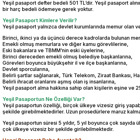
Yeşil pasaport defter bedeli 501 TL’dir. Yeşil pasaport alını
bir harç bedeli ödemeye gerek yoktur.
Yeşil Pasaport Kimlere Verilir?
Yeşil pasaport yalnızca devlet kurumlarında memur olan ve em
Birinci, ikinci ya da üçüncü derece kadrolarda bulunan me
Emekli olmuş memurlara ve diğer kamu görevlilerine,
Eski bakanlara ve TBMM’nin eski üyelerine,
Birinci dereceden emekli olmuş belediye başkanlarına,
Görevleri boyunca büyükşehir il ve ilçe başkanlarına,
Devlet sporcularına,
Belirli şartlar sağlanarak, Türk Telekom, Ziraat Bankası, H
Belirli ihracat oranlarını aşmış olan iş insanlarına,
Yeşil pasaport alma hakkına sahip olan kişilerin eşine ve 
Yeşil Pasaportun Ne Özelliği Var?
Yeşil pasaportun özelliği, birçok ülkeye vizesiz giriş yapabi
şekilde girebilmektedirler. Uzun prosedürlere maruz kalmad
Yeşil pasaportun süresi 5 yıldır, 5 yıl boyunca çok sayıd
çok ülkeye vizesiz bir şekilde girilebilmektedir.