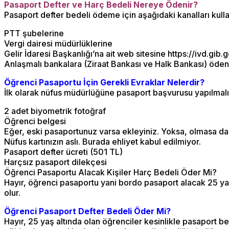
Pasaport Defter ve Harç Bedeli Nereye Ödenir?
Pasaport defter bedeli ödeme için aşağıdaki kanalları kullan
PTT şubelerine
Vergi dairesi müdürlüklerine
Gelir İdaresi Başkanlığı’na ait web sitesine https://ivd.gib.g
Anlaşmalı bankalara (Ziraat Bankası ve Halk Bankası) ödene
Öğrenci Pasaportu İçin Gerekli Evraklar Nelerdir?
İlk olarak nüfus müdürlüğüne pasaport başvurusu yapılmalıd
2 adet biyometrik fotoğraf
Öğrenci belgesi
Eğer, eski pasaportunuz varsa ekleyiniz. Yoksa, olmasa da 
Nüfus kartınızın aslı. Burada ehliyet kabul edilmiyor.
Pasaport defter ücreti (501 TL)
Harçsız pasaport dilekçesi
Öğrenci Pasaportu Alacak Kişiler Harç Bedeli Öder Mi?
Hayır, öğrenci pasaportu yani bordo pasaport alacak 25 ya
olur.
Öğrenci Pasaport Defter Bedeli Öder Mi?
Hayır, 25 yaş altında olan öğrenciler kesinlikle pasaport b