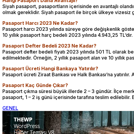
Hangi Pasaport Daha Avantajlı?
Siyah pasaport, pasaportların içerisinde en avantajlı olandı
olmak gereklidir. Siyah pasaport ile birçok ülkeye vizesiz gi
Pasaport Harcı 2023 Ne Kadar?
Pasaport harcı 2023 yılında süreye göre değişkenlik gösterme
10 yıllık pasaport harç bedeli 2023 yılında 4.943,25 TL’dir.
Pasaport Defter Bedeli 2023 Ne Kadar?
Pasaport defter bedeli fiyatı 2023 yılında 501 TL olarak belir
edilmektedir. Örneğin, 2 yıllık pasaport alan ve 10 yıllık p
Pasaport Ücreti Hangi Bankaya Yatırılır?
Pasaport ücreti Ziraat Bankası ve Halk Bankası’na yatırılır. 
Pasaport Kaç Günde Çıkar?
Pasaport çıkma süresi büyük illerde 2 – 3 gündür. İlçe merk
pasaport, 1 – 2 iş günü içerisinde tarafına teslim edilebilir.
GENEL