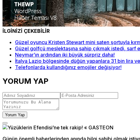
İLGİNİZİ ÇEKEBİLİR
Güzel oyuncu Kristen Stewart mini saten şortuyla kırmız
Güzel golfçü meslektaşına sahip çıkmak istedi, sarf etti
Neymar’ın ardından iki büyük sürpriz daha!
İtalya Lazio bölgesinde düğün yapanlara 31 bin lira ve
Telefonlarda kullandığınız emojiler değişiyor!
YORUM YAP
Yorum Yap
Günün önemli haberlerinden anında bilgi sahibi olmak istiy