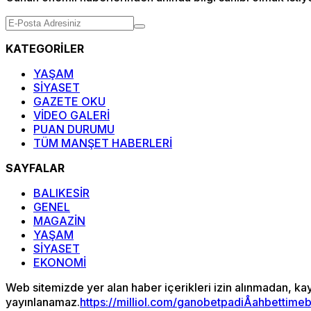
KATEGORİLER
YAŞAM
SİYASET
GAZETE OKU
VİDEO GALERİ
PUAN DURUMU
TÜM MANŞET HABERLERİ
SAYFALAR
BALIKESİR
GENEL
MAGAZİN
YAŞAM
SİYASET
EKONOMİ
Web sitemizde yer alan haber içerikleri izin alınmadan, ka
yayınlanamaz.
https://milliol.com/
ganobet
padiÅahbet
time