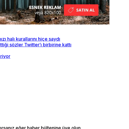
ı halı kurallarını hiçe saydı
ği sözler Twitter’ı birbirine kattı
riyor
orsanız eğer haber bültenine üye olun.