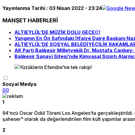
Yayınlanma Tarihi :
03 Nisan 2022 - 23:24
MANŞET HABERLERİ
ALTIEYLÜL’DE MÜZİK DOLU GECE
01
Yangının En Ön Safındaki İtfaiye Daire Başkanı Na
ALTIEYLÜL’DE SOSYAL BELEDİYECİLİK RAKAMLA
AK Parti Balıkesir Milletvekili Dr. Mustafa Canbe
Balıkesir Sanayi Sitesi’nde Kimyasal Sızıntı Alarmı
Sosyal Medya
0
0
1
94'ncü Oscar Ödül Töreni Los Angeles'ta gerçekleştirildi.
şaheser" olarak da değerlendirilen film kült yapımlar arası
2