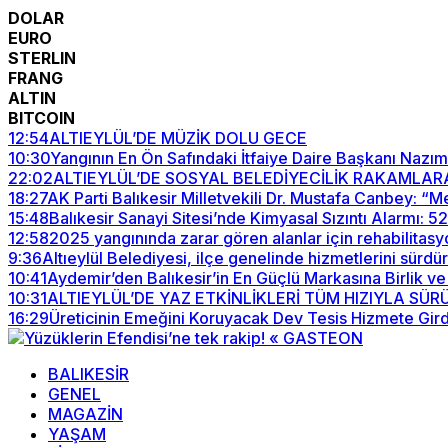
DOLAR
EURO
STERLIN
FRANG
ALTIN
BITCOIN
12:54
ALTIEYLÜL’DE MÜZİK DOLU GECE
10:30
Yangının En Ön Safındaki İtfaiye Daire Başkanı Nazım
22:02
ALTIEYLÜL’DE SOSYAL BELEDİYECİLİK RAKAMLAR
18:27
AK Parti Balıkesir Milletvekili Dr. Mustafa Canbey: 
15:48
Balıkesir Sanayi Sitesi’nde Kimyasal Sızıntı Alarmı: 
12:58
2025 yangınında zarar gören alanlar için rehabilitasy
9:36
Altıeylül Belediyesi, ilçe genelinde hizmetlerini sürdü
10:41
Aydemir’den Balıkesir’in En Güçlü Markasına Birlik ve
10:31
ALTIEYLÜL’DE YAZ ETKİNLİKLERİ TÜM HIZIYLA SÜ
16:29
Üreticinin Emeğini Koruyacak Dev Tesis Hizmete Gird
BALIKESİR
GENEL
MAGAZİN
YAŞAM