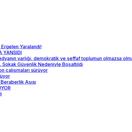
 Ergelen Yaralandı!
A YANSIDI
“Medyanın varlığı, demokratik ve şeffaf toplumun olmazsa ol
52. Sokak Güvenlik Nedeniyle Boşaltıldı
on çalışmaları sürüyor
rüyor
 Beraberlik Aşısı
RÜYOR
i