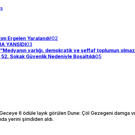
zım Ergelen Yaralandı!
02
RA YANSIDI
03
y: “Medyanın varlığı, demokratik ve şeffaf toplumun olma
: 52. Sokak Güvenlik Nedeniyle Boşaltıldı
05
 Geceye 6 ödüle layık görülen Dune: Çöl Gezegeni damga vur
nda yerini şimdiden aldı.