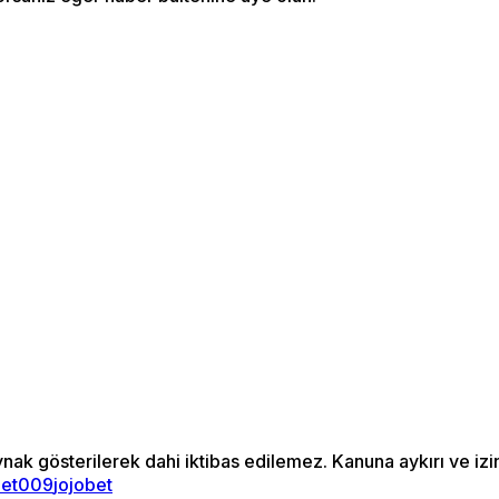
ynak gösterilerek dahi iktibas edilemez. Kanuna aykırı ve i
bet009
jojobet