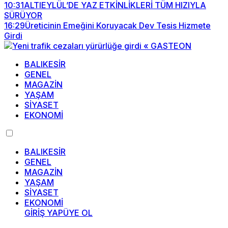
10:31
ALTIEYLÜL’DE YAZ ETKİNLİKLERİ TÜM HIZIYLA
SÜRÜYOR
16:29
Üreticinin Emeğini Koruyacak Dev Tesis Hizmete
Girdi
BALIKESİR
GENEL
MAGAZİN
YAŞAM
SİYASET
EKONOMİ
BALIKESİR
GENEL
MAGAZİN
YAŞAM
SİYASET
EKONOMİ
GİRİŞ YAP
ÜYE OL