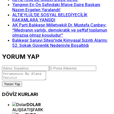
Yangının En Ön Safındaki İtfaiye Daire Başkanı
Nazım Ergelen Yaralandı!
ALTIEYLÜL’DE SOSYAL BELEDİYECİLİK
RAKAMLARA YANSIDI
AK Parti Balıkesir Milletvekili Dr. Mustafa Canbey:
“Medyanın varlığı, demokratik ve şeffaf toplumun
olmazsa olmaz koşuludur”
Balıkesir Sanayi Sitesi’nde Kimyasal Sızıntı Alarmı:
52. Sokak Güvenlik Nedeniyle Boşaltıldı
YORUM YAP
Yorum Yap
DÖVİZ
KURLARI
DOLAR
ALIŞ
SATIŞ
FARK