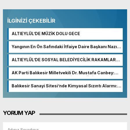
İLGİNİZİ ÇEKEBİLİR
ALTIEYLÜL’DE MÜZİK DOLU GECE
Yangının En Ön Safındaki İtfaiye Daire Başkanı Nazım
Ergelen Yaralandı!
ALTIEYLÜL’DE SOSYAL BELEDİYECİLİK RAKAMLARA
YANSIDI
AK Parti Balıkesir Milletvekili Dr. Mustafa Canbey:
“Medyanın varlığı, demokratik ve şeffaf toplumun
olmazsa olmaz koşuludur”
Balıkesir Sanayi Sitesi’nde Kimyasal Sızıntı Alarmı:
52. Sokak Güvenlik Nedeniyle Boşaltıldı
YORUM YAP