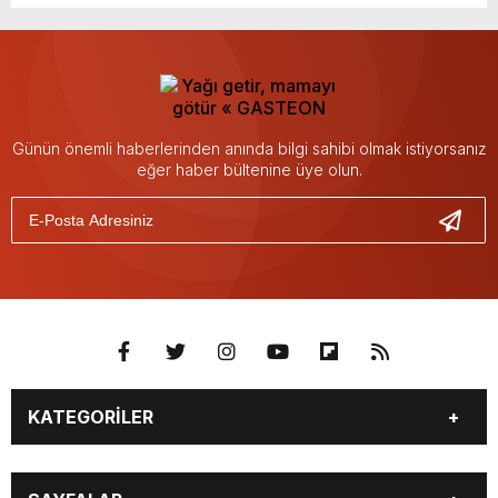
Günün önemli haberlerinden anında bilgi sahibi olmak istiyorsanız
eğer haber bültenine üye olun.
KATEGORİLER
YAŞAM
SİYASET