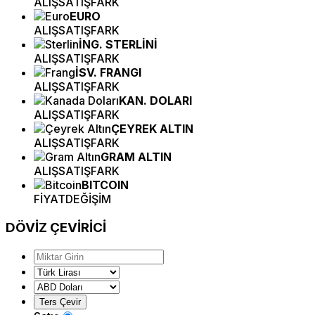
ALIŞ
SATIŞ
FARK
EURO
ALIŞ
SATIŞ
FARK
İNG. STERLİNİ
ALIŞ
SATIŞ
FARK
İSV. FRANGI
ALIŞ
SATIŞ
FARK
KAN. DOLARI
ALIŞ
SATIŞ
FARK
ÇEYREK ALTIN
ALIŞ
SATIŞ
FARK
GRAM ALTIN
ALIŞ
SATIŞ
FARK
BITCOIN
FİYAT
DEĞİŞİM
DÖVİZ
ÇEVİRİCİ