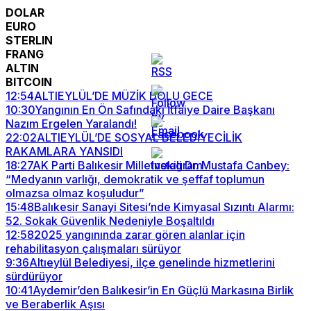
DOLAR
EURO
STERLIN
FRANG
ALTIN
BITCOIN
12:54
ALTIEYLÜL’DE MÜZİK DOLU GECE
10:30
Yangının En Ön Safındaki İtfaiye Daire Başkanı
Nazım Ergelen Yaralandı!
22:02
ALTIEYLÜL’DE SOSYAL BELEDİYECİLİK
RAKAMLARA YANSIDI
18:27
AK Parti Balıkesir Milletvekili Dr. Mustafa Canbey:
“Medyanın varlığı, demokratik ve şeffaf toplumun
olmazsa olmaz koşuludur”
15:48
Balıkesir Sanayi Sitesi’nde Kimyasal Sızıntı Alarmı:
52. Sokak Güvenlik Nedeniyle Boşaltıldı
12:58
2025 yangınında zarar gören alanlar için
rehabilitasyon çalışmaları sürüyor
9:36
Altıeylül Belediyesi, ilçe genelinde hizmetlerini
sürdürüyor
10:41
Aydemir’den Balıkesir’in En Güçlü Markasına Birlik
ve Beraberlik Aşısı