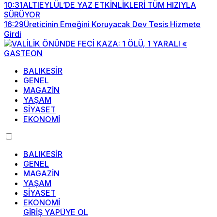
10:31
ALTIEYLÜL’DE YAZ ETKİNLİKLERİ TÜM HIZIYLA
SÜRÜYOR
16:29
Üreticinin Emeğini Koruyacak Dev Tesis Hizmete
Girdi
BALIKESİR
GENEL
MAGAZİN
YAŞAM
SİYASET
EKONOMİ
BALIKESİR
GENEL
MAGAZİN
YAŞAM
SİYASET
EKONOMİ
GİRİŞ YAP
ÜYE OL