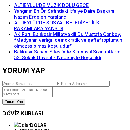
ALTIEYLÜL’DE MÜZİK DOLU GECE
Yangının En Ön Safındaki İtfaiye Daire Başkanı
Nazım Ergelen Yaralandı!
ALTIEYLÜL’DE SOSYAL BELEDİYECİLİK
RAKAMLARA YANSIDI
AK Parti Balıkesir Milletvekili Dr. Mustafa Canbey:
“Medyanın varlığı, demokratik ve şeffaf toplumun
olmazsa olmaz koşuludur”
Balıkesir Sanayi Sitesi’nde Kimyasal Sızıntı Alarmı:
52. Sokak Güvenlik Nedeniyle Boşaltıldı
YORUM YAP
Yorum Yap
DÖVİZ
KURLARI
DOLAR