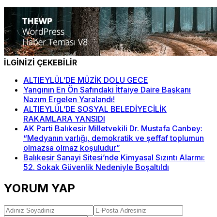
İLGİNİZİ ÇEKEBİLİR
ALTIEYLÜL’DE MÜZİK DOLU GECE
Yangının En Ön Safındaki İtfaiye Daire Başkanı
Nazım Ergelen Yaralandı!
ALTIEYLÜL’DE SOSYAL BELEDİYECİLİK
RAKAMLARA YANSIDI
AK Parti Balıkesir Milletvekili Dr. Mustafa Canbey:
“Medyanın varlığı, demokratik ve şeffaf toplumun
olmazsa olmaz koşuludur”
Balıkesir Sanayi Sitesi’nde Kimyasal Sızıntı Alarmı:
52. Sokak Güvenlik Nedeniyle Boşaltıldı
YORUM YAP