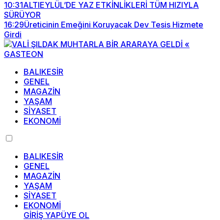
10:31
ALTIEYLÜL’DE YAZ ETKİNLİKLERİ TÜM HIZIYLA
SÜRÜYOR
16:29
Üreticinin Emeğini Koruyacak Dev Tesis Hizmete
Girdi
BALIKESİR
GENEL
MAGAZİN
YAŞAM
SİYASET
EKONOMİ
BALIKESİR
GENEL
MAGAZİN
YAŞAM
SİYASET
EKONOMİ
GİRİŞ YAP
ÜYE OL