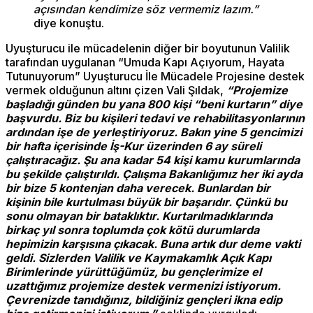
açısından kendimize söz vermemiz lazım.”
diye konuştu.
Uyuşturucu ile mücadelenin diğer bir boyutunun Valilik
tarafından uygulanan “Umuda Kapı Açıyorum, Hayata
Tutunuyorum” Uyuşturucu İle Mücadele Projesine destek
vermek olduğunun altını çizen Vali Şıldak,
“Projemize
başladığı günden bu yana 800 kişi “beni kurtarın” diye
başvurdu. Biz bu kişileri tedavi ve rehabilitasyonlarının
ardından işe de yerleştiriyoruz. Bakın yine 5 gencimizi
bir hafta içerisinde İş-Kur üzerinden 6 ay süreli
çalıştıracağız. Şu ana kadar 54 kişi kamu kurumlarında
bu şekilde çalıştırıldı. Çalışma Bakanlığımız her iki ayda
bir bize 5 kontenjan daha verecek. Bunlardan bir
kişinin bile kurtulması büyük bir başarıdır. Çünkü bu
sonu olmayan bir bataklıktır. Kurtarılmadıklarında
birkaç yıl sonra toplumda çok kötü durumlarda
hepimizin karşısına çıkacak. Buna artık dur deme vakti
geldi. Sizlerden Valilik ve Kaymakamlık Açık Kapı
Birimlerinde yürüttüğümüz, bu gençlerimize el
uzattığımız projemize destek vermenizi istiyorum.
Çevrenizde tanıdığınız, bildiğiniz gençleri ikna edip