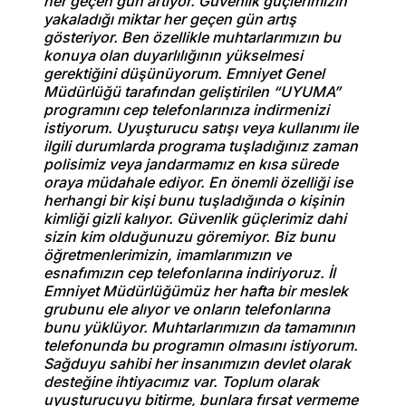
her geçen gün artıyor. Güvenlik güçlerimizin
yakaladığı miktar her geçen gün artış
gösteriyor. Ben özellikle muhtarlarımızın bu
konuya olan duyarlılığının yükselmesi
gerektiğini düşünüyorum. Emniyet Genel
Müdürlüğü tarafından geliştirilen “UYUMA”
programını cep telefonlarınıza indirmenizi
istiyorum. Uyuşturucu satışı veya kullanımı ile
ilgili durumlarda programa tuşladığınız zaman
polisimiz veya jandarmamız en kısa sürede
oraya müdahale ediyor. En önemli özelliği ise
herhangi bir kişi bunu tuşladığında o kişinin
kimliği gizli kalıyor. Güvenlik güçlerimiz dahi
sizin kim olduğunuzu göremiyor. Biz bunu
öğretmenlerimizin, imamlarımızın ve
esnafımızın cep telefonlarına indiriyoruz. İl
Emniyet Müdürlüğümüz her hafta bir meslek
grubunu ele alıyor ve onların telefonlarına
bunu yüklüyor. Muhtarlarımızın da tamamının
telefonunda bu programın olmasını istiyorum.
Sağduyu sahibi her insanımızın devlet olarak
desteğine ihtiyacımız var. Toplum olarak
uyuşturucuyu bitirme, bunlara fırsat vermeme