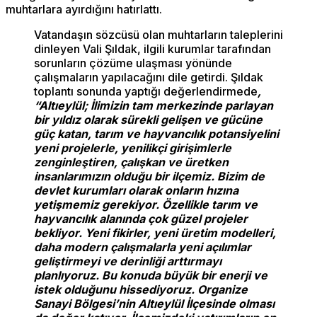
muhtarlara ayırdığını hatırlattı.
Vatandaşın sözcüsü olan muhtarların taleplerini
dinleyen Vali Şıldak, ilgili kurumlar tarafından
sorunların çözüme ulaşması yönünde
çalışmaların yapılacağını dile getirdi. Şıldak
toplantı sonunda yaptığı değerlendirmede
,
“Altıeylül; İlimizin tam merkezinde parlayan
bir yıldız olarak sürekli gelişen ve gücüne
güç katan, tarım ve hayvancılık potansiyelini
yeni projelerle, yenilikçi girişimlerle
zenginleştiren, çalışkan ve üretken
insanlarımızın olduğu bir ilçemiz. Bizim de
devlet kurumları olarak onların hızına
yetişmemiz gerekiyor. Özellikle tarım ve
hayvancılık alanında çok güzel projeler
bekliyor. Yeni fikirler, yeni üretim modelleri,
daha modern çalışmalarla yeni açılımlar
geliştirmeyi ve derinliği arttırmayı
planlıyoruz. Bu konuda büyük bir enerji ve
istek olduğunu hissediyoruz. Organize
Sanayi Bölgesi’nin Altıeylül İlçesinde olması