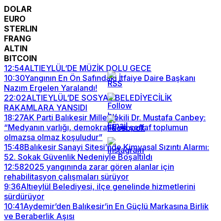
DOLAR
EURO
STERLIN
FRANG
ALTIN
BITCOIN
12:54
ALTIEYLÜL’DE MÜZİK DOLU GECE
10:30
Yangının En Ön Safındaki İtfaiye Daire Başkanı
Nazım Ergelen Yaralandı!
22:02
ALTIEYLÜL’DE SOSYAL BELEDİYECİLİK
RAKAMLARA YANSIDI
18:27
AK Parti Balıkesir Milletvekili Dr. Mustafa Canbey:
“Medyanın varlığı, demokratik ve şeffaf toplumun
olmazsa olmaz koşuludur”
15:48
Balıkesir Sanayi Sitesi’nde Kimyasal Sızıntı Alarmı:
52. Sokak Güvenlik Nedeniyle Boşaltıldı
12:58
2025 yangınında zarar gören alanlar için
rehabilitasyon çalışmaları sürüyor
9:36
Altıeylül Belediyesi, ilçe genelinde hizmetlerini
sürdürüyor
10:41
Aydemir’den Balıkesir’in En Güçlü Markasına Birlik
ve Beraberlik Aşısı