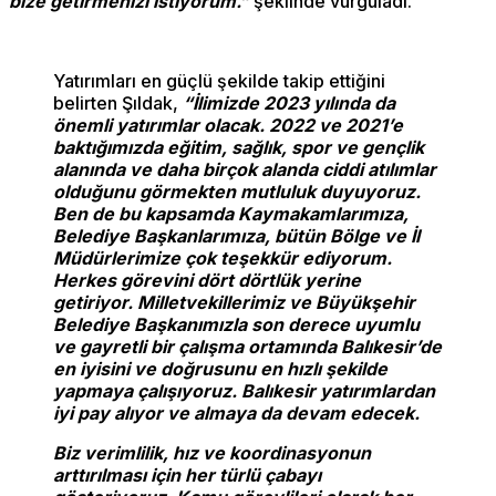
bize getirmenizi istiyorum.”
şeklinde vurguladı.
Yatırımları en güçlü şekilde takip ettiğini
belirten Şıldak,
“İlimizde 2023 yılında da
önemli yatırımlar olacak. 2022 ve 2021’e
baktığımızda eğitim, sağlık, spor ve gençlik
alanında ve daha birçok alanda ciddi atılımlar
olduğunu görmekten mutluluk duyuyoruz.
Ben de bu kapsamda Kaymakamlarımıza,
Belediye Başkanlarımıza, bütün Bölge ve İl
Müdürlerimize çok teşekkür ediyorum.
Herkes görevini dört dörtlük yerine
getiriyor. Milletvekillerimiz ve Büyükşehir
Belediye Başkanımızla son derece uyumlu
ve gayretli bir çalışma ortamında Balıkesir’de
en iyisini ve doğrusunu en hızlı şekilde
yapmaya çalışıyoruz. Balıkesir yatırımlardan
iyi pay alıyor ve almaya da devam edecek.
Biz verimlilik, hız ve koordinasyonun
arttırılması için her türlü çabayı