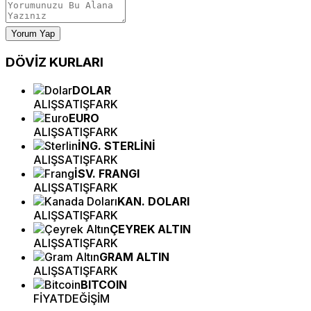
Yorum Yap
DÖVİZ
KURLARI
DOLAR
ALIŞ
SATIŞ
FARK
EURO
ALIŞ
SATIŞ
FARK
İNG. STERLİNİ
ALIŞ
SATIŞ
FARK
İSV. FRANGI
ALIŞ
SATIŞ
FARK
KAN. DOLARI
ALIŞ
SATIŞ
FARK
ÇEYREK ALTIN
ALIŞ
SATIŞ
FARK
GRAM ALTIN
ALIŞ
SATIŞ
FARK
BITCOIN
FİYAT
DEĞİŞİM