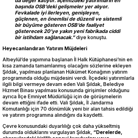
da değer katıyor. İlçemizdeki yatırımların en
başında OSB’deki gelişmeler yer alıyor.
Fevkalade iyi ilerleyen, genişleyen,
güçlenen, en önemlisi de düzenli ve sistemli
bir büyüme gösteren OSB’de faaliyet
gösterecek 20’ye yakın yeni fabrikada ciddi
bir istihdam sağlanacak.”
diye konuştu.
Heyecanlandıran Yatırım Müjdeleri
Altıeylül’de yapımına başlanan İl Halk Kütüphanesi’nin en
kısa zamanda tamamlanmış olacağını sözlerine ekleyen
Şıldak, yapılması planlanan Hükümet Konağının yatırım
programında olduğu müjdesini verdi. İlçedeki yatırımlarla
ilgili bilgi vermeye devam eden Vali Şıldak, Belediye
Hizmet Binası yapılması konusunda girişimler olduğunu
ayrıca İlçe Emniyet Müdürlüğü için de görüşmelerin
devam ettiğini ifade etti. Vali Şıldak, İl Jandarma
Komutanlığı için 70 dönümlük yeni bir alan tahsis edildiği
ve yatırım programına alındığını da kaydetti.
Çevre konusundaki duyarlılığı çok daha yükseltmiş
durumda olduklarını vurgulayan Şıldak,
“Derelerde,