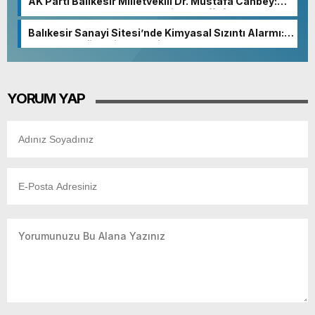
AK Parti Balıkesir Milletvekili Dr. Mustafa Canbey:
“Medyanın varlığı, demokratik ve şeffaf toplumun
olmazsa olmaz koşuludur”
Balıkesir Sanayi Sitesi’nde Kimyasal Sızıntı Alarmı:
52. Sokak Güvenlik Nedeniyle Boşaltıldı
YORUM YAP