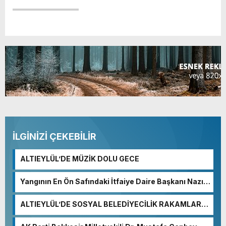
İLGİNİZİ ÇEKEBİLİR
ALTIEYLÜL’DE MÜZİK DOLU GECE
Yangının En Ön Safındaki İtfaiye Daire Başkanı Nazım
Ergelen Yaralandı!
ALTIEYLÜL’DE SOSYAL BELEDİYECİLİK RAKAMLARA
YANSIDI