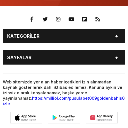
KATEGORİLER
YAŞAM
SİYASET
SAYFALAR
GAZETE OKU
VİDEO GALERİ
PUAN DURUMU
TÜM MANŞET HABERLERİ
BALIKESİR
GENEL
MAGAZİN
YAŞAM
Web sitemizde yer alan haber içerikleri izin alınmadan,
kaynak gösterilerek dahi iktibas edilemez. Kanuna aykırı ve
SİYASET
EKONOMİ
izinsiz olarak kopyalanamaz, başka yerde
yayınlanamaz.
https://milliol.com/
pusulabet009
goldenbahis00
izle