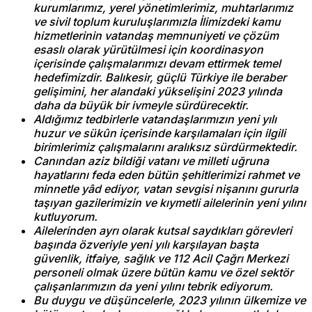
kurumlarımız, yerel yönetimlerimiz, muhtarlarımız
ve sivil toplum kuruluşlarımızla İlimizdeki kamu
hizmetlerinin vatandaş memnuniyeti ve çözüm
esaslı olarak yürütülmesi için koordinasyon
içerisinde çalışmalarımızı devam ettirmek temel
hedefimizdir. Balıkesir, güçlü Türkiye ile beraber
gelişimini, her alandaki yükselişini 2023 yılında
daha da büyük bir ivmeyle sürdürecektir.
Aldığımız tedbirlerle vatandaşlarımızın yeni yılı
huzur ve sükûn içerisinde karşılamaları için ilgili
birimlerimiz çalışmalarını aralıksız sürdürmektedir.
Canından aziz bildiği vatanı ve milleti uğruna
hayatlarını feda eden bütün şehitlerimizi rahmet ve
minnetle yâd ediyor, vatan sevgisi nişanını gururla
taşıyan gazilerimizin ve kıymetli ailelerinin yeni yılını
kutluyorum.
Ailelerinden ayrı olarak kutsal saydıkları görevleri
başında özveriyle yeni yılı karşılayan başta
güvenlik, itfaiye, sağlık ve 112 Acil Çağrı Merkezi
personeli olmak üzere bütün kamu ve özel sektör
çalışanlarımızın da yeni yılını tebrik ediyorum.
Bu duygu ve düşüncelerle, 2023 yılının ülkemize ve