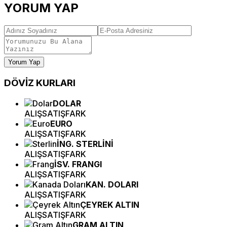
YORUM YAP
Yorum Yap
DÖVİZ
KURLARI
DOLAR
ALIŞ
SATIŞ
FARK
EURO
ALIŞ
SATIŞ
FARK
İNG. STERLİNİ
ALIŞ
SATIŞ
FARK
İSV. FRANGI
ALIŞ
SATIŞ
FARK
KAN. DOLARI
ALIŞ
SATIŞ
FARK
ÇEYREK ALTIN
ALIŞ
SATIŞ
FARK
GRAM ALTIN