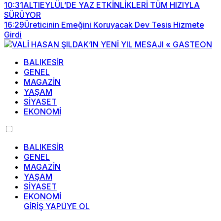
10:31
ALTIEYLÜL’DE YAZ ETKİNLİKLERİ TÜM HIZIYLA
SÜRÜYOR
16:29
Üreticinin Emeğini Koruyacak Dev Tesis Hizmete
Girdi
BALIKESİR
GENEL
MAGAZİN
YAŞAM
SİYASET
EKONOMİ
BALIKESİR
GENEL
MAGAZİN
YAŞAM
SİYASET
EKONOMİ
GİRİŞ YAP
ÜYE OL