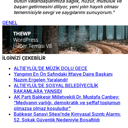
bütün vatandaşlarımıza sağlık, huzur, mutluluk ve
başarı getirmesini diliyor, yeni yılın hayırlı olması
temennisiyle sevgi ve saygılarımı sunuyorum.”
GENEL
İLGİNİZİ ÇEKEBİLİR
ALTIEYLÜL’DE MÜZİK DOLU GECE
Yangının En Ön Safındaki İtfaiye Daire Başkanı
Nazım Ergelen Yaralandı!
ALTIEYLÜL’DE SOSYAL BELEDİYECİLİK
RAKAMLARA YANSIDI
AK Parti Balıkesir Milletvekili Dr. Mustafa Canbey:
“Medyanın varlığı, demokratik ve şeffaf toplumun
olmazsa olmaz koşuludur”
Balıkesir Sanayi Sitesi’nde Kimyasal Sızıntı Alarmı:
52. Sokak Güvenlik Nedeniyle Boşaltıldı