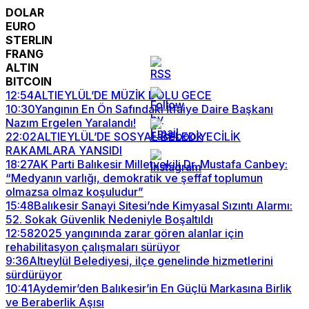
DOLAR
EURO
STERLIN
FRANG
ALTIN
BITCOIN
12:54
ALTIEYLÜL’DE MÜZİK DOLU GECE
10:30
Yangının En Ön Safındaki İtfaiye Daire Başkanı
Nazım Ergelen Yaralandı!
22:02
ALTIEYLÜL’DE SOSYAL BELEDİYECİLİK
RAKAMLARA YANSIDI
18:27
AK Parti Balıkesir Milletvekili Dr. Mustafa Canbey:
“Medyanın varlığı, demokratik ve şeffaf toplumun
olmazsa olmaz koşuludur”
15:48
Balıkesir Sanayi Sitesi’nde Kimyasal Sızıntı Alarmı:
52. Sokak Güvenlik Nedeniyle Boşaltıldı
12:58
2025 yangınında zarar gören alanlar için
rehabilitasyon çalışmaları sürüyor
9:36
Altıeylül Belediyesi, ilçe genelinde hizmetlerini
sürdürüyor
10:41
Aydemir’den Balıkesir’in En Güçlü Markasına Birlik
ve Beraberlik Aşısı