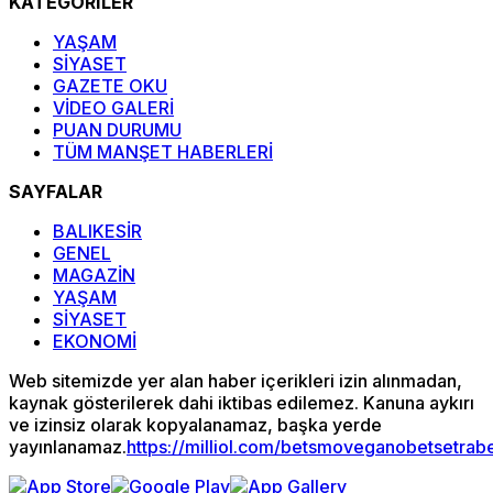
KATEGORİLER
YAŞAM
SİYASET
GAZETE OKU
VİDEO GALERİ
PUAN DURUMU
TÜM MANŞET HABERLERİ
SAYFALAR
BALIKESİR
GENEL
MAGAZİN
YAŞAM
SİYASET
EKONOMİ
Web sitemizde yer alan haber içerikleri izin alınmadan,
kaynak gösterilerek dahi iktibas edilemez. Kanuna aykırı
ve izinsiz olarak kopyalanamaz, başka yerde
yayınlanamaz.
https://milliol.com/
betsmove
ganobet
setrab