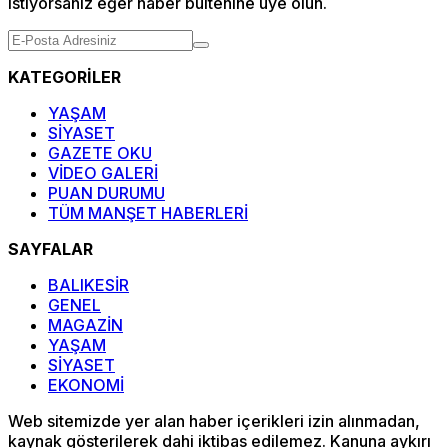
istiyorsanız eğer haber bültenine üye olun.
KATEGORİLER
YAŞAM
SİYASET
GAZETE OKU
VİDEO GALERİ
PUAN DURUMU
TÜM MANŞET HABERLERİ
SAYFALAR
BALIKESİR
GENEL
MAGAZİN
YAŞAM
SİYASET
EKONOMİ
Web sitemizde yer alan haber içerikleri izin alınmadan,
kaynak gösterilerek dahi iktibas edilemez. Kanuna aykırı