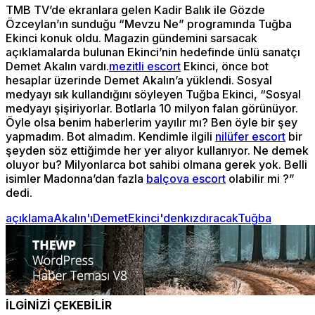
TMB TV’de ekranlara gelen Kadir Balık ile Gözde
Özceylan’ın sunduğu “Mevzu Ne” programında Tuğba
Ekinci konuk oldu. Magazin gündemini sarsacak
açıklamalarda bulunan Ekinci’nin hedefinde ünlü sanatçı
Demet Akalın vardı.
mezitli escort
Ekinci, önce bot
hesaplar üzerinde Demet Akalın’a yüklendi. Sosyal
medyayı sık kullandığını söyleyen Tuğba Ekinci, “Sosyal
medyayı şişiriyorlar. Botlarla 10 milyon falan görünüyor.
Öyle olsa benim haberlerim yayılır mı? Ben öyle bir şey
yapmadım. Bot almadım. Kendimle ilgili
nilüfer escort
bir
şeyden söz ettiğimde her yer alıyor kullanıyor. Ne demek
oluyor bu? Milyonlarca bot sahibi olmana gerek yok. Belli
isimler Madonna’dan fazla
balçova escort
olabilir mi ?”
dedi.
açıklama
Akalın'ı
Demet
Ekinci'den
kızdıracak
Tuğba
İLGİNİZİ ÇEKEBİLİR