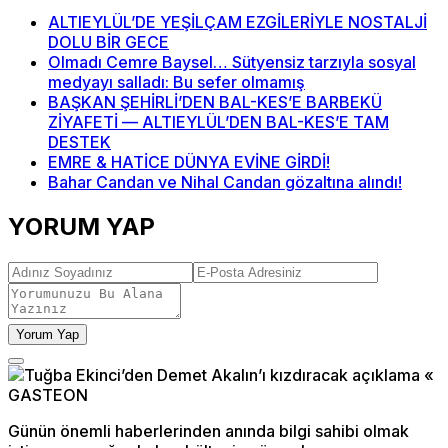
ALTIEYLÜL’DE YEŞİLÇAM EZGİLERİYLE NOSTALJİ
DOLU BİR GECE
Olmadı Cemre Baysel… Sütyensiz tarzıyla sosyal
medyayı salladı: Bu sefer olmamış
BAŞKAN ŞEHİRLİ’DEN BAL-KES’E BARBEKÜ
ZİYAFETİ — ALTIEYLÜL’DEN BAL-KES’E TAM
DESTEK
EMRE & HATİCE DÜNYA EVİNE GİRDİ!
Bahar Candan ve Nihal Candan gözaltına alındı!
YORUM YAP
Yorum Yap
Günün önemli haberlerinden anında bilgi sahibi olmak