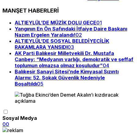
MANŞET HABERLERİ
ALTIEYLÜL’DE MÜZİK DOLU GECE
01
Yangının En Ön Safındaki İtfaiye Daire Başkanı
Nazım Ergelen Yaralandı!
02
ALTIEYLÜL’DE SOSYAL BELEDİYECİLİK
RAKAMLARA YANSIDI
03
AK Parti Balıkesir Milletvekili Dr. Mustafa
Canbey: “Medyanın varlığı, demokratik ve şeffaf
toplumun olmazsa olmaz koşuludur”
04
Balıkesir Sanayi Sitesi’nde Kimyasal Sızıntı
Alarmı: 52. Sokak Güvenlik Nedeniyle
Boşaltıldı
05
Sosyal Medya
0
0