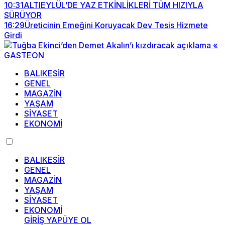
10:31
ALTIEYLÜL’DE YAZ ETKİNLİKLERİ TÜM HIZIYLA
SÜRÜYOR
16:29
Üreticinin Emeğini Koruyacak Dev Tesis Hizmete
Girdi
BALIKESİR
GENEL
MAGAZİN
YAŞAM
SİYASET
EKONOMİ
BALIKESİR
GENEL
MAGAZİN
YAŞAM
SİYASET
EKONOMİ
GİRİŞ YAP
ÜYE OL