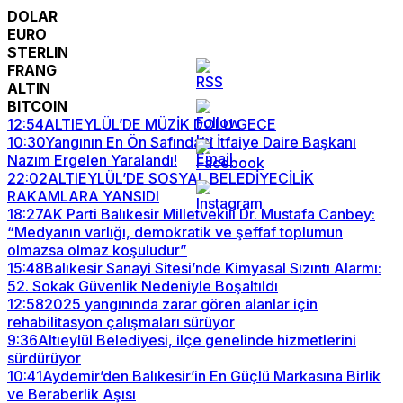
DOLAR
EURO
STERLIN
FRANG
ALTIN
BITCOIN
12:54
ALTIEYLÜL’DE MÜZİK DOLU GECE
10:30
Yangının En Ön Safındaki İtfaiye Daire Başkanı
Nazım Ergelen Yaralandı!
22:02
ALTIEYLÜL’DE SOSYAL BELEDİYECİLİK
RAKAMLARA YANSIDI
18:27
AK Parti Balıkesir Milletvekili Dr. Mustafa Canbey:
“Medyanın varlığı, demokratik ve şeffaf toplumun
olmazsa olmaz koşuludur”
15:48
Balıkesir Sanayi Sitesi’nde Kimyasal Sızıntı Alarmı:
52. Sokak Güvenlik Nedeniyle Boşaltıldı
12:58
2025 yangınında zarar gören alanlar için
rehabilitasyon çalışmaları sürüyor
9:36
Altıeylül Belediyesi, ilçe genelinde hizmetlerini
sürdürüyor
10:41
Aydemir’den Balıkesir’in En Güçlü Markasına Birlik
ve Beraberlik Aşısı