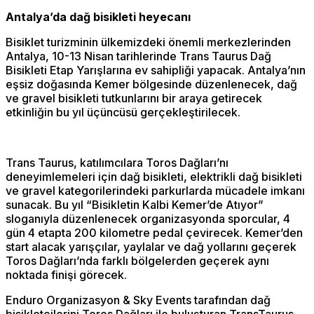
Antalya’da dağ bisikleti heyecanı
Bisiklet turizminin ülkemizdeki önemli merkezlerinden
Antalya, 10-13 Nisan tarihlerinde Trans Taurus Dağ
Bisikleti Etap Yarışlarına ev sahipliği yapacak. Antalya’nın
eşsiz doğasında Kemer bölgesinde düzenlenecek, dağ
ve gravel bisikleti tutkunlarını bir araya getirecek
etkinliğin bu yıl üçüncüsü gerçekleştirilecek.
Trans Taurus, katılımcılara Toros Dağları’nı
deneyimlemeleri için dağ bisikleti, elektrikli dağ bisikleti
ve gravel kategorilerindeki parkurlarda mücadele imkanı
sunacak. Bu yıl “Bisikletin Kalbi Kemer’de Atıyor”
sloganıyla düzenlenecek organizasyonda sporcular, 4
gün 4 etapta 200 kilometre pedal çevirecek. Kemer’den
start alacak yarışçılar, yaylalar ve dağ yollarını geçerek
Toros Dağları’nda farklı bölgelerden geçerek aynı
noktada finişi görecek.
Enduro Organizasyon & Sky Events tarafından dağ
bisikletçilerini Toros Dağları ile buluşturan TransTaurus