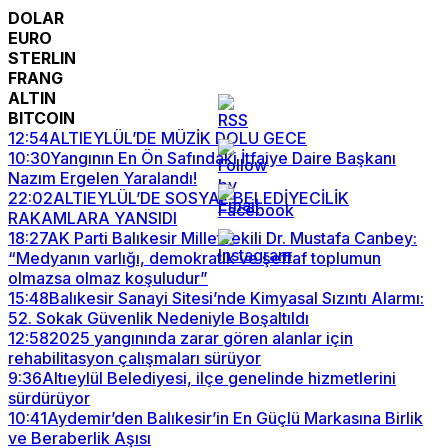
DOLAR
EURO
STERLIN
FRANG
ALTIN
BITCOIN
12:54
ALTIEYLÜL’DE MÜZİK DOLU GECE
10:30
Yangının En Ön Safındaki İtfaiye Daire Başkanı
Nazım Ergelen Yaralandı!
22:02
ALTIEYLÜL’DE SOSYAL BELEDİYECİLİK
RAKAMLARA YANSIDI
18:27
AK Parti Balıkesir Milletvekili Dr. Mustafa Canbey:
“Medyanın varlığı, demokratik ve şeffaf toplumun
olmazsa olmaz koşuludur”
15:48
Balıkesir Sanayi Sitesi’nde Kimyasal Sızıntı Alarmı:
52. Sokak Güvenlik Nedeniyle Boşaltıldı
12:58
2025 yangınında zarar gören alanlar için
rehabilitasyon çalışmaları sürüyor
9:36
Altıeylül Belediyesi, ilçe genelinde hizmetlerini
sürdürüyor
10:41
Aydemir’den Balıkesir’in En Güçlü Markasına Birlik
ve Beraberlik Aşısı