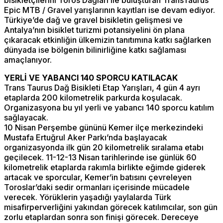
Epic MTB / Gravel yarışlarının kayıtları ise devam ediyor.
Türkiye’de dağ ve gravel bisikletin gelişmesi ve
Antalya’nın bisiklet turizmi potansiyelini ön plana
çıkaracak etkinliğin ülkemizin tanıtımına katkı sağlarken
dünyada ise bölgenin bilinirliğine katkı sağlaması
amaçlanıyor.
YERLİ VE YABANCI 140 SPORCU KATILACAK
Trans Taurus Dağ Bisikleti Etap Yarışları, 4 gün 4 ayrı
etaplarda 200 kilometrelik parkurda koşulacak.
Organizasyona bu yıl yerli ve yabancı 140 sporcu katılım
sağlayacak.
10 Nisan Perşembe gününü Kemer ilçe merkezindeki
Mustafa Ertuğrul Aker Parkı’nda başlayacak
organizasyonda ilk gün 20 kilometrelik sıralama etabı
geçilecek. 11-12-13 Nisan tarihlerinde ise günlük 60
kilometrelik etaplarda rakımla birlikte eğimde giderek
artacak ve sporcular, Kemer’in batısını çevreleyen
Toroslar’daki sedir ormanları içerisinde mücadele
verecek. Yörüklerin yaşadığı yaylalarda Türk
misafirperverliğini yakından görecek katılımcılar, son gün
zorlu etaplardan sonra son finişi görecek. Dereceye