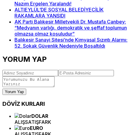
Nazım Ergelen Yaralandı!
ALTIEYLÜL’DE SOSYAL BELEDİYECİLİK
RAKAMLARA YANSIDI
AK Parti Balıkesir Milletvekili Dr. Mustafa Canbey:
“Medyanın varlığı, demokratik ve şeffaf toplumun
olmazsa olmaz koşuludur”
Balıkesir Sanayi Sitesi’nde Kimyasal Sızıntı Alarmı:
52. Sokak Güvenlik Nedeniyle Boşaltıldı
YORUM YAP
Yorum Yap
DÖVİZ
KURLARI
DOLAR
ALIŞ
SATIŞ
FARK
EURO
ALIŞ
SATIŞ
FARK