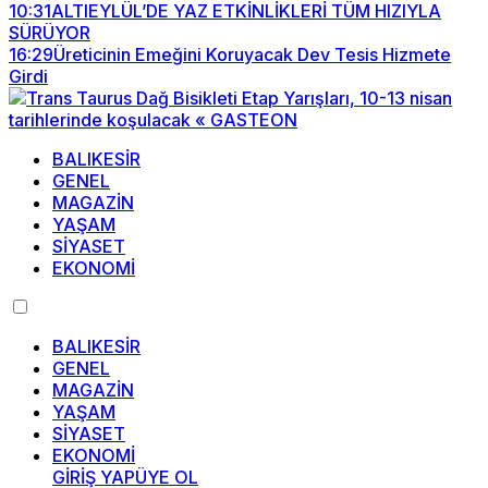
10:31
ALTIEYLÜL’DE YAZ ETKİNLİKLERİ TÜM HIZIYLA
SÜRÜYOR
16:29
Üreticinin Emeğini Koruyacak Dev Tesis Hizmete
Girdi
BALIKESİR
GENEL
MAGAZİN
YAŞAM
SİYASET
EKONOMİ
BALIKESİR
GENEL
MAGAZİN
YAŞAM
SİYASET
EKONOMİ
GİRİŞ YAP
ÜYE OL