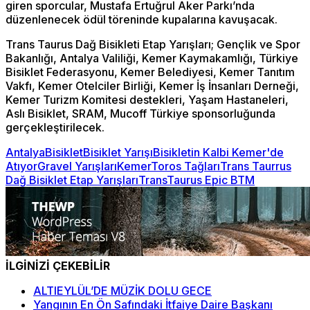
giren sporcular, Mustafa Ertuğrul Aker Parkı’nda
düzenlenecek ödül töreninde kupalarına kavuşacak.
Trans Taurus Dağ Bisikleti Etap Yarışları; Gençlik ve Spor
Bakanlığı, Antalya Valiliği, Kemer Kaymakamlığı, Türkiye
Bisiklet Federasyonu, Kemer Belediyesi, Kemer Tanıtım
Vakfı, Kemer Otelciler Birliği, Kemer İş İnsanları Derneği,
Kemer Turizm Komitesi destekleri, Yaşam Hastaneleri,
Aslı Bisiklet, SRAM, Mucoff Türkiye sponsorluğunda
gerçekleştirilecek.
Antalya
Bisiklet
Bisiklet Yarışı
Bisikletin Kalbi Kemer'de
Atıyor
Gravel Yarışları
Kemer
Toros Tağları
Trans Taurrus
Dağ Bisiklet Etap Yarışları
TransTaurus Epic BTM
İLGİNİZİ ÇEKEBİLİR
ALTIEYLÜL’DE MÜZİK DOLU GECE
Yangının En Ön Safındaki İtfaiye Daire Başkanı