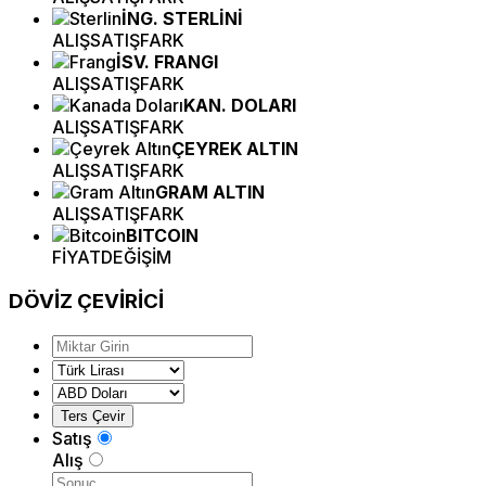
İNG. STERLİNİ
ALIŞ
SATIŞ
FARK
İSV. FRANGI
ALIŞ
SATIŞ
FARK
KAN. DOLARI
ALIŞ
SATIŞ
FARK
ÇEYREK ALTIN
ALIŞ
SATIŞ
FARK
GRAM ALTIN
ALIŞ
SATIŞ
FARK
BITCOIN
FİYAT
DEĞİŞİM
DÖVİZ
ÇEVİRİCİ
Satış
Alış