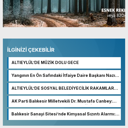
İLGİNİZİ ÇEKEBİLİR
ALTIEYLÜL’DE MÜZİK DOLU GECE
Yangının En Ön Safındaki İtfaiye Daire Başkanı Nazım
Ergelen Yaralandı!
ALTIEYLÜL’DE SOSYAL BELEDİYECİLİK RAKAMLARA
YANSIDI
AK Parti Balıkesir Milletvekili Dr. Mustafa Canbey:
“Medyanın varlığı, demokratik ve şeffaf toplumun
olmazsa olmaz koşuludur”
Balıkesir Sanayi Sitesi’nde Kimyasal Sızıntı Alarmı:
52. Sokak Güvenlik Nedeniyle Boşaltıldı