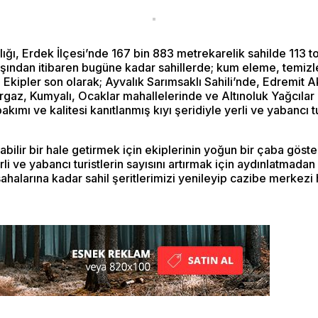
lığı, Erdek İlçesi’nde 167 bin 883 metrekarelik sahilde 113 
aşından itibaren bugüne kadar sahillerde; kum eleme, temizle
u. Ekipler son olarak; Ayvalık Sarımsaklı Sahili’nde, Edremit
rgaz, Kumyalı, Ocaklar mahallelerinde ve Altınoluk Yağcılar
akımı ve kalitesi kanıtlanmış kıyı şeridiyle yerli ve yabancı tur
abilir bir hale getirmek için ekiplerinin yoğun bir çaba göst
i ve yabancı turistlerin sayısını artırmak için aydınlatmadan
larına kadar sahil şeritlerimizi yenileyip cazibe merkezi h