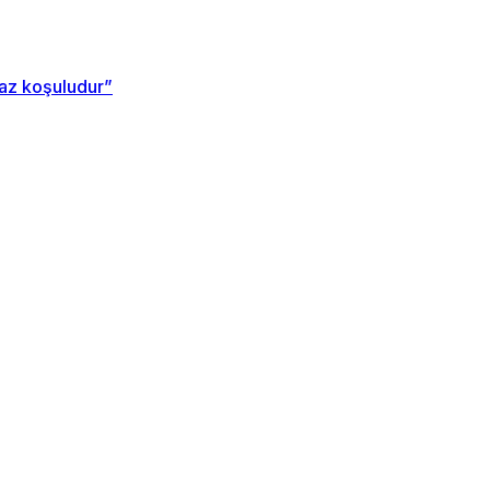
maz koşuludur”