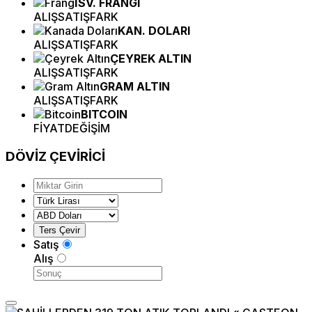
İSV. FRANGI
ALIŞ
SATIŞ
FARK
KAN. DOLARI
ALIŞ
SATIŞ
FARK
ÇEYREK ALTIN
ALIŞ
SATIŞ
FARK
GRAM ALTIN
ALIŞ
SATIŞ
FARK
BITCOIN
FİYAT
DEĞİŞİM
DÖVİZ
ÇEVİRİCİ
Satış
Alış