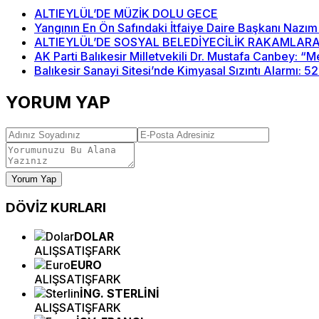
ALTIEYLÜL’DE MÜZİK DOLU GECE
Yangının En Ön Safındaki İtfaiye Daire Başkanı Nazım
ALTIEYLÜL’DE SOSYAL BELEDİYECİLİK RAKAMLARA
AK Parti Balıkesir Milletvekili Dr. Mustafa Canbey: 
Balıkesir Sanayi Sitesi’nde Kimyasal Sızıntı Alarmı: 5
YORUM YAP
Yorum Yap
DÖVİZ
KURLARI
DOLAR
ALIŞ
SATIŞ
FARK
EURO
ALIŞ
SATIŞ
FARK
İNG. STERLİNİ
ALIŞ
SATIŞ
FARK