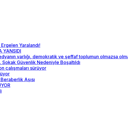
 Ergelen Yaralandı!
A YANSIDI
“Medyanın varlığı, demokratik ve şeffaf toplumun olmazsa ol
52. Sokak Güvenlik Nedeniyle Boşaltıldı
on çalışmaları sürüyor
rüyor
 Beraberlik Aşısı
RÜYOR
i