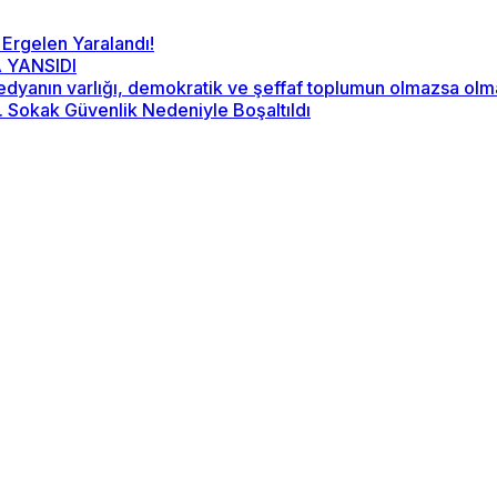
 Ergelen Yaralandı!
 YANSIDI
“Medyanın varlığı, demokratik ve şeffaf toplumun olmazsa ol
2. Sokak Güvenlik Nedeniyle Boşaltıldı