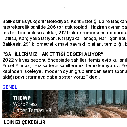
Balıkesir Büyükşehir Belediyesi Kent Estetiği Daire Başkan
metrekarelik sahilde 206 ton atık topladı. Haziran ayının b
tek tek topladıkları atıklar, 212 traktör römorkunu doldurd
Tatlısu, Karşıyaka Dalyan, Karşıyaka Tanaşa, Narlı Şahinbu
Balıkesir, 291 kilometrelik mavi bayraklı plajları, temizliği, b
“SAHİLLERİMİZ HAK ETTİĞİ DEĞERİ ALIYOR”
2022 yılı yaz sezonu öncesinde sahilleri temizleyip kullanıl
Yücel Yılmaz, “Biz sadece sahillerimizi temizlemiyoruz. Yerl
kabinden iskeleye, modern oyun gruplarından semt spor saha
aldığı payı artırmaya çaba gösteriyoruz” dedi.
GENEL
İLGİNİZİ ÇEKEBİLİR