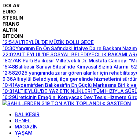
DOLAR
EURO
STERLIN
FRANG
ALTIN
BITCOIN
12:54
ALTIEYLÜL’DE MÜZİK DOLU GECE
10:30
Yangının En Ön Safındaki İtfaiye Daire Başkanı Nazım
22:02
ALTIEYLÜL’DE SOSYAL BELEDİYECİLİK RAKAMLAR
18:27
AK Parti Balıkesir Milletvekili Dr. Mustafa Canbey: 
15:48
Balıkesir Sanayi Sitesi’nde Kimyasal Sızıntı Alarmı: 
12:58
2025 yangınında zarar gören alanlar için rehabilitasy
9:36
Altıeylül Belediyesi, ilçe genelinde hizmetlerini sürdü
10:41
Aydemir’den Balıkesir’in En Güçlü Markasına Birlik ve
10:31
ALTIEYLÜL’DE YAZ ETKİNLİKLERİ TÜM HIZIYLA SÜ
16:29
Üreticinin Emeğini Koruyacak Dev Tesis Hizmete Gird
BALIKESİR
GENEL
MAGAZİN
YAŞAM