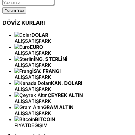
Yorum Yap
DÖVİZ
KURLARI
DOLAR
ALIŞ
SATIŞ
FARK
EURO
ALIŞ
SATIŞ
FARK
İNG. STERLİNİ
ALIŞ
SATIŞ
FARK
İSV. FRANGI
ALIŞ
SATIŞ
FARK
KAN. DOLARI
ALIŞ
SATIŞ
FARK
ÇEYREK ALTIN
ALIŞ
SATIŞ
FARK
GRAM ALTIN
ALIŞ
SATIŞ
FARK
BITCOIN
FİYAT
DEĞİŞİM