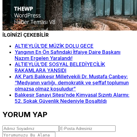
İLGİNİZİ ÇEKEBİLİR
ALTIEYLÜL’DE MÜZİK DOLU GECE
Yangının En Ön Safındaki İtfaiye Daire Başkanı
Nazım Ergelen Yaralandı!
ALTIEYLÜL’DE SOSYAL BELEDİYECİLİK
RAKAMLARA YANSIDI
AK Parti Balıkesir Milletvekili Dr. Mustafa Canbey:
“Medyanın varlığı, demokratik ve şeffaf toplumun
olmazsa olmaz koşuludur”
Balıkesir Sanayi Sitesi’nde Kimyasal Sızıntı Alarmı:
52. Sokak Güvenlik Nedeniyle Boşaltıldı
YORUM YAP