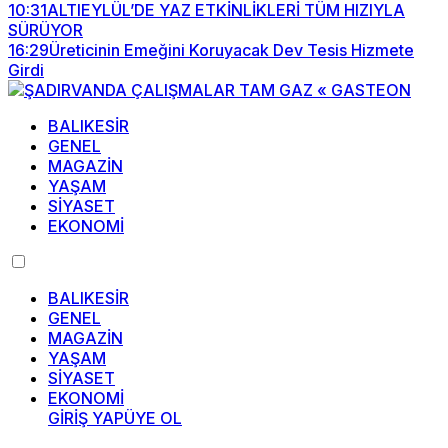
10:31
ALTIEYLÜL’DE YAZ ETKİNLİKLERİ TÜM HIZIYLA
SÜRÜYOR
16:29
Üreticinin Emeğini Koruyacak Dev Tesis Hizmete
Girdi
BALIKESİR
GENEL
MAGAZİN
YAŞAM
SİYASET
EKONOMİ
BALIKESİR
GENEL
MAGAZİN
YAŞAM
SİYASET
EKONOMİ
GİRİŞ YAP
ÜYE OL