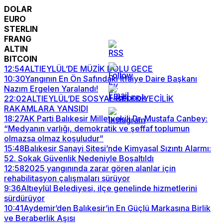
DOLAR
EURO
STERLIN
FRANG
ALTIN
BITCOIN
12:54
ALTIEYLÜL’DE MÜZİK DOLU GECE
10:30
Yangının En Ön Safındaki İtfaiye Daire Başkanı
Nazım Ergelen Yaralandı!
22:02
ALTIEYLÜL’DE SOSYAL BELEDİYECİLİK
RAKAMLARA YANSIDI
18:27
AK Parti Balıkesir Milletvekili Dr. Mustafa Canbey:
“Medyanın varlığı, demokratik ve şeffaf toplumun
olmazsa olmaz koşuludur”
15:48
Balıkesir Sanayi Sitesi’nde Kimyasal Sızıntı Alarmı:
52. Sokak Güvenlik Nedeniyle Boşaltıldı
12:58
2025 yangınında zarar gören alanlar için
rehabilitasyon çalışmaları sürüyor
9:36
Altıeylül Belediyesi, ilçe genelinde hizmetlerini
sürdürüyor
10:41
Aydemir’den Balıkesir’in En Güçlü Markasına Birlik
ve Beraberlik Aşısı