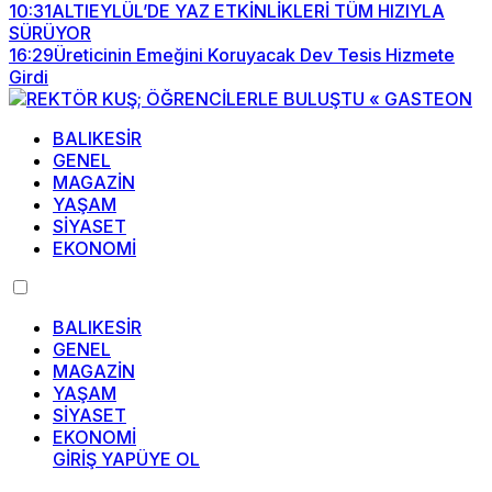
10:31
ALTIEYLÜL’DE YAZ ETKİNLİKLERİ TÜM HIZIYLA
SÜRÜYOR
16:29
Üreticinin Emeğini Koruyacak Dev Tesis Hizmete
Girdi
BALIKESİR
GENEL
MAGAZİN
YAŞAM
SİYASET
EKONOMİ
BALIKESİR
GENEL
MAGAZİN
YAŞAM
SİYASET
EKONOMİ
GİRİŞ YAP
ÜYE OL