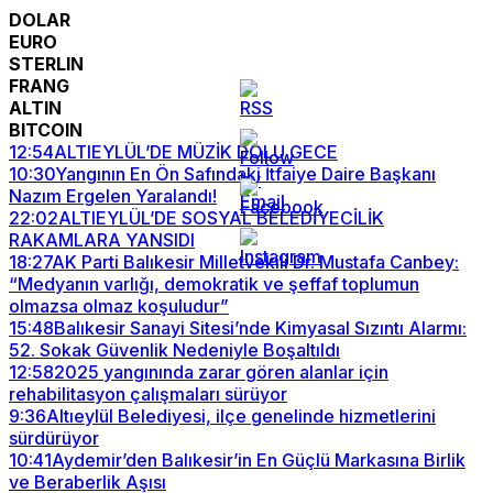
DOLAR
EURO
STERLIN
FRANG
ALTIN
BITCOIN
12:54
ALTIEYLÜL’DE MÜZİK DOLU GECE
10:30
Yangının En Ön Safındaki İtfaiye Daire Başkanı
Nazım Ergelen Yaralandı!
22:02
ALTIEYLÜL’DE SOSYAL BELEDİYECİLİK
RAKAMLARA YANSIDI
18:27
AK Parti Balıkesir Milletvekili Dr. Mustafa Canbey:
“Medyanın varlığı, demokratik ve şeffaf toplumun
olmazsa olmaz koşuludur”
15:48
Balıkesir Sanayi Sitesi’nde Kimyasal Sızıntı Alarmı:
52. Sokak Güvenlik Nedeniyle Boşaltıldı
12:58
2025 yangınında zarar gören alanlar için
rehabilitasyon çalışmaları sürüyor
9:36
Altıeylül Belediyesi, ilçe genelinde hizmetlerini
sürdürüyor
10:41
Aydemir’den Balıkesir’in En Güçlü Markasına Birlik
ve Beraberlik Aşısı