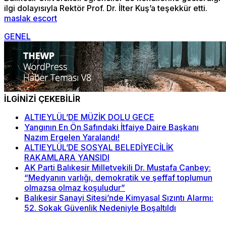
ilgi dolayısıyla Rektör Prof. Dr. İlter Kuş’a teşekkür etti.
maslak escort
GENEL
İLGİNİZİ ÇEKEBİLİR
ALTIEYLÜL’DE MÜZİK DOLU GECE
Yangının En Ön Safındaki İtfaiye Daire Başkanı
Nazım Ergelen Yaralandı!
ALTIEYLÜL’DE SOSYAL BELEDİYECİLİK
RAKAMLARA YANSIDI
AK Parti Balıkesir Milletvekili Dr. Mustafa Canbey:
“Medyanın varlığı, demokratik ve şeffaf toplumun
olmazsa olmaz koşuludur”
Balıkesir Sanayi Sitesi’nde Kimyasal Sızıntı Alarmı:
52. Sokak Güvenlik Nedeniyle Boşaltıldı