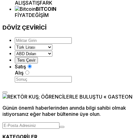
ALIŞ
SATIŞ
FARK
BITCOIN
FİYAT
DEĞİŞİM
DÖVİZ
ÇEVİRİCİ
Satış
Alış
Günün önemli haberlerinden anında bilgi sahibi olmak
istiyorsanız eğer haber bültenine üye olun.
KATEGORİLER