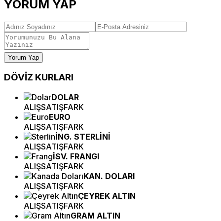
YORUM YAP
Yorum Yap
DÖVİZ
KURLARI
DOLAR
ALIŞ
SATIŞ
FARK
EURO
ALIŞ
SATIŞ
FARK
İNG. STERLİNİ
ALIŞ
SATIŞ
FARK
İSV. FRANGI
ALIŞ
SATIŞ
FARK
KAN. DOLARI
ALIŞ
SATIŞ
FARK
ÇEYREK ALTIN
ALIŞ
SATIŞ
FARK
GRAM ALTIN