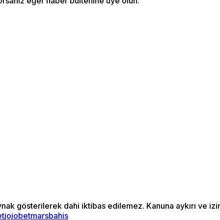
orsanız eğer haber bültenine üye olun.
ynak gösterilerek dahi iktibas edilemez. Kanuna aykırı ve i
et
jojobet
marsbahis