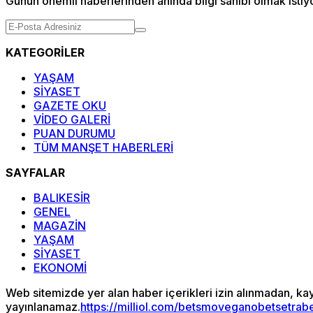
Günün önemli haberlerinden anında bilgi sahibi olmak istiy
KATEGORİLER
YAŞAM
SİYASET
GAZETE OKU
VİDEO GALERİ
PUAN DURUMU
TÜM MANŞET HABERLERİ
SAYFALAR
BALIKESİR
GENEL
MAGAZİN
YAŞAM
SİYASET
EKONOMİ
Web sitemizde yer alan haber içerikleri izin alınmadan, ka
yayınlanamaz.
https://milliol.com/
betsmove
ganobet
setrab