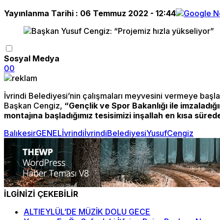
Yayınlanma Tarihi :
06 Temmuz 2022 - 12:44
Sosyal Medya
0
0
İvrindi Belediyesi’nin çalışmaları meyvesini vermeye başla
Başkan Cengiz,
“Gençlik ve Spor Bakanlığı ile imzaladı
montajına başladığımız tesisimizi inşallah en kısa sür
Balıkesir
GENEL
İvrindi
İvrindiBelediyesi
YusufCengiz
İLGİNİZİ ÇEKEBİLİR
ALTIEYLÜL’DE MÜZİK DOLU GECE