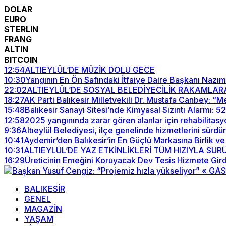
DOLAR
EURO
STERLIN
FRANG
ALTIN
BITCOIN
12:54
ALTIEYLÜL’DE MÜZİK DOLU GECE
10:30
Yangının En Ön Safındaki İtfaiye Daire Başkanı Nazım
22:02
ALTIEYLÜL’DE SOSYAL BELEDİYECİLİK RAKAMLAR
18:27
AK Parti Balıkesir Milletvekili Dr. Mustafa Canbey: 
15:48
Balıkesir Sanayi Sitesi’nde Kimyasal Sızıntı Alarmı: 
12:58
2025 yangınında zarar gören alanlar için rehabilitasy
9:36
Altıeylül Belediyesi, ilçe genelinde hizmetlerini sürdü
10:41
Aydemir’den Balıkesir’in En Güçlü Markasına Birlik ve
10:31
ALTIEYLÜL’DE YAZ ETKİNLİKLERİ TÜM HIZIYLA SÜ
16:29
Üreticinin Emeğini Koruyacak Dev Tesis Hizmete Gird
BALIKESİR
GENEL
MAGAZİN
YAŞAM