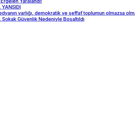
 Ergelen Yaralandı!
 YANSIDI
“Medyanın varlığı, demokratik ve şeffaf toplumun olmazsa ol
2. Sokak Güvenlik Nedeniyle Boşaltıldı