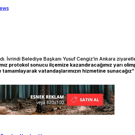
dı. İvrindi Belediye Başkanı Yusuf Cengiz’in Ankara ziyaretl
ğımız protokol sonucu ilçemize kazandıracağımız yarı oli
ede tamamlayarak vatandaşlarımızın hizmetine sunacağız”