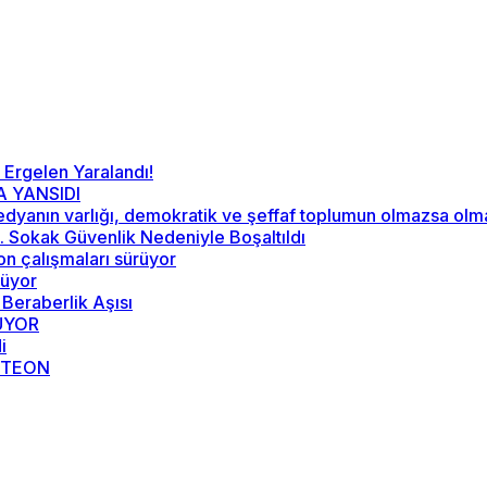
 Ergelen Yaralandı!
A YANSIDI
“Medyanın varlığı, demokratik ve şeffaf toplumun olmazsa ol
52. Sokak Güvenlik Nedeniyle Boşaltıldı
on çalışmaları sürüyor
rüyor
 Beraberlik Aşısı
RÜYOR
i