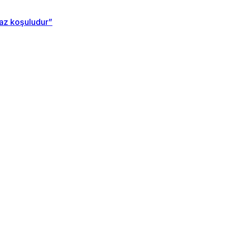
maz koşuludur”