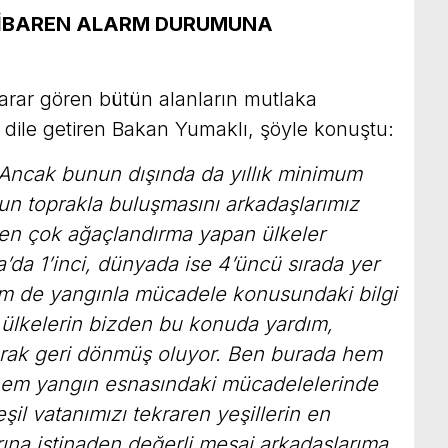
TİBAREN ALARM DURUMUNA
arar gören bütün alanların mutlaka
 dile getiren Bakan Yumaklı, şöyle konuştu:
 Ancak bunun dışında da yıllık minimum
un toprakla buluşmasını arkadaşlarımız
 en çok ağaçlandırma yapan ülkeler
’da 1’inci, dünyada ise 4’üncü sırada yer
m de yangınla mücadele konusundaki bilgi
 ülkelerin bizden bu konuda yardım,
larak geri dönmüş oluyor. Ben burada hem
 hem yangın esnasındaki mücadelelerinde
il vatanımızı tekraren yeşillerin en
ına istinaden değerli mesai arkadaşlarıma