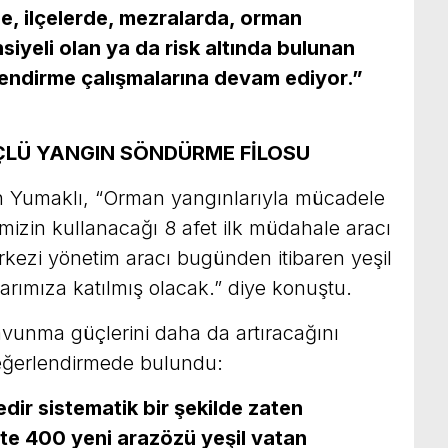
de, ilçelerde, mezralarda, orman
iyeli olan ya da risk altında bulunan
çlendirme çalışmalarına devam ediyor.”
ÜÇLÜ YANGIN SÖNDÜRME FİLOSU
eren Yumaklı, “Orman yangınlarıyla mücadele
mizin kullanacağı 8 afet ilk müdahale aracı
kezi yönetim aracı bugünden itibaren yeşil
arımıza katılmış olacak.” diye konuştu.
avunma güçlerini daha da artıracağını
değerlendirmede bulundu:
edir sistematik bir şekilde zaten
te 400 yeni arazözü yeşil vatan