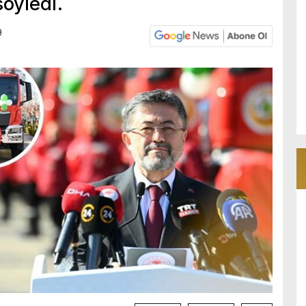
söyledi.
9