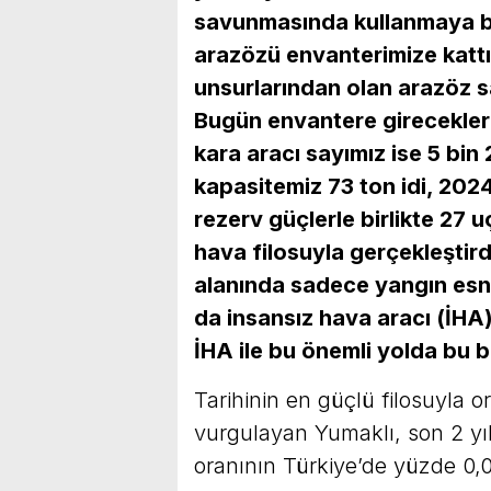
savunmasında kullanmaya ba
arazözü envanterimize katt
unsurlarından olan arazöz s
Bugün envantere gireceklerl
kara aracı sayımız ise 5 bin
kapasitemiz 73 ton idi, 2024
rezerv güçlerle birlikte 27 
hava filosuyla gerçekleştir
alanında sadece yangın esn
da insansız hava aracı (İHA)
İHA ile bu önemli yolda bu b
Tarihinin en güçlü filosuyla o
vurgulayan Yumaklı, son 2 yı
oranının Türkiye’de yüzde 0,09