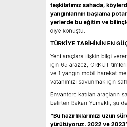
teşkilatımız sahada, köyler
yangınlarının başlama potans
yerlerde bu eğitim ve bilin
diye konuştu.
TÜRKİYE TARİHİNİN EN G
Yeni araçlara ilişkin bilgi v
için 65 arazöz, ORKUT timleri
ve 1 yangın mobil harekat mer
vatanımızı savunmak için safl
Envantere katılan araçların s
belirten Bakan Yumaklı, şu 
“Bu hazırlıklarımızı uzun sür
yürütüyoruz. 2022 ve 2023’