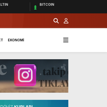
LTIN
BITCOIN
effaf toplumun olmazsa olmaz
ET
EKONOMİ
ldı
DÖVİZ
KURLARI