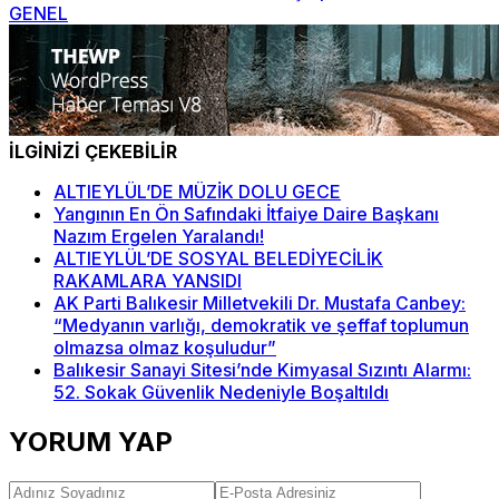
GENEL
İLGİNİZİ ÇEKEBİLİR
ALTIEYLÜL’DE MÜZİK DOLU GECE
Yangının En Ön Safındaki İtfaiye Daire Başkanı
Nazım Ergelen Yaralandı!
ALTIEYLÜL’DE SOSYAL BELEDİYECİLİK
RAKAMLARA YANSIDI
AK Parti Balıkesir Milletvekili Dr. Mustafa Canbey:
“Medyanın varlığı, demokratik ve şeffaf toplumun
olmazsa olmaz koşuludur”
Balıkesir Sanayi Sitesi’nde Kimyasal Sızıntı Alarmı:
52. Sokak Güvenlik Nedeniyle Boşaltıldı
YORUM YAP