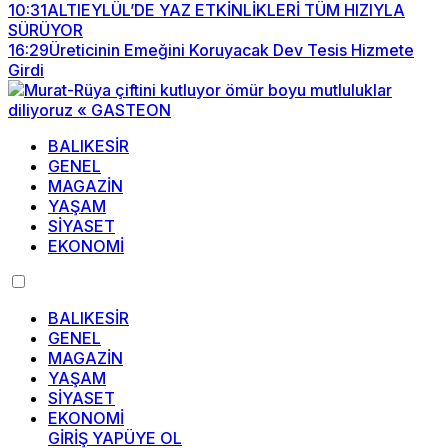
10:31
ALTIEYLÜL’DE YAZ ETKİNLİKLERİ TÜM HIZIYLA
SÜRÜYOR
16:29
Üreticinin Emeğini Koruyacak Dev Tesis Hizmete
Girdi
BALIKESİR
GENEL
MAGAZİN
YAŞAM
SİYASET
EKONOMİ
BALIKESİR
GENEL
MAGAZİN
YAŞAM
SİYASET
EKONOMİ
GİRİŞ YAP
ÜYE OL