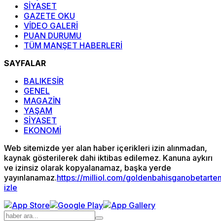
SİYASET
GAZETE OKU
VİDEO GALERİ
PUAN DURUMU
TÜM MANŞET HABERLERİ
SAYFALAR
BALIKESİR
GENEL
MAGAZİN
YAŞAM
SİYASET
EKONOMİ
Web sitemizde yer alan haber içerikleri izin alınmadan,
kaynak gösterilerek dahi iktibas edilemez. Kanuna aykırı
ve izinsiz olarak kopyalanamaz, başka yerde
yayınlanamaz.
https://milliol.com/
goldenbahis
ganobet
arte
izle
Deneme
Grandpashabet
grandpashabet
Grandpashabet
grandpashabet
Jojobet
jojobet
betsmove
child
bahiscasino
Grandpashabet
matbet
jojobet
grandpashabet
matbet
vdcasino
holiganbet
jojobet
grandpashabet
grandpashabet
Deneme
kavbet
betsmove
jojobet
jojobet
matadorbet
grandpashabet
pusulabet
child
jojobet
gameofbet
cratosroyalbet
jojobet
holiganbet
gameofbet
holiganbet
grandpashabet
grandpashabet
grandpashabet
grandpashabet
pusulabet
grandpashabet
pusulabet
holiganbet
casibom
grandpashabet
superbetin
superbetin
pusulabet
tlcasino
tlcasino
casinolevant
wbahis
casinolevant
grandpashabet
grandpashabet
matbet
imajbet
pusulabet
vdcasino
matbet
betcio
grandpashabet
grandpashabet
pusulabet
holiganbet
grandpashabet
jojobet
amgbahis
casinomilyon
amgbahis
amgbahis
tlcasino
sekabet
pusulabet
child
matadorbet
pusulabet
gameofbet
jojobet
holiganbet
holiganbet
casibom
casibom
Jojobet
wbahis
vdcasino
Jojobet
casibom