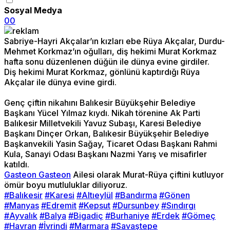
Sosyal Medya
0
0
Sabriye-Hayri Akçalar’ın kızları ebe Rüya Akçalar, Durdu-
Mehmet Korkmaz’ın oğulları, diş hekimi Murat Korkmaz
hafta sonu düzenlenen düğün ile dünya evine girdiler.
Diş hekimi Murat Korkmaz, gönlünü kaptırdığı Rüya
Akçalar ile dünya evine girdi.
Genç çiftin nikahını Balıkesir Büyükşehir Belediye
Başkanı Yücel Yılmaz kıydı. Nikah törenine Ak Parti
Balıkesir Milletvekili Yavuz Subaşı, Karesi Belediye
Başkanı Dinçer Orkan, Balıkesir Büyükşehir Belediye
Başkanvekili Yasin Sağay, Ticaret Odası Başkanı Rahmi
Kula, Sanayi Odası Başkanı Nazmi Yarış ve misafirler
katıldı.
Gasteon Gasteon
Ailesi olarak Murat-Rüya çiftini kutluyor
ömür boyu mutluluklar diliyoruz.
#Balıkesir
#Karesi
#Altıeylül
#Bandırma
#Gönen
#Manyas
#Edremit
#Kepsut
#Dursunbey
#Sındırgı
#Ayvalık
#Balya
#Bigadiç
#Burhaniye
#Erdek
#Gömeç
#Havran
#İvrindi
#Marmara
#Savaştepe