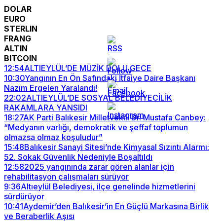
DOLAR
EURO
STERLIN
FRANG
ALTIN
BITCOIN
12:54
ALTIEYLÜL’DE MÜZİK DOLU GECE
10:30
Yangının En Ön Safındaki İtfaiye Daire Başkanı
Nazım Ergelen Yaralandı!
22:02
ALTIEYLÜL’DE SOSYAL BELEDİYECİLİK
RAKAMLARA YANSIDI
18:27
AK Parti Balıkesir Milletvekili Dr. Mustafa Canbey:
“Medyanın varlığı, demokratik ve şeffaf toplumun
olmazsa olmaz koşuludur”
15:48
Balıkesir Sanayi Sitesi’nde Kimyasal Sızıntı Alarmı:
52. Sokak Güvenlik Nedeniyle Boşaltıldı
12:58
2025 yangınında zarar gören alanlar için
rehabilitasyon çalışmaları sürüyor
9:36
Altıeylül Belediyesi, ilçe genelinde hizmetlerini
sürdürüyor
10:41
Aydemir’den Balıkesir’in En Güçlü Markasına Birlik
ve Beraberlik Aşısı