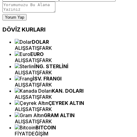
Yorum Yap
DÖVİZ
KURLARI
DOLAR
ALIŞ
SATIŞ
FARK
EURO
ALIŞ
SATIŞ
FARK
İNG. STERLİNİ
ALIŞ
SATIŞ
FARK
İSV. FRANGI
ALIŞ
SATIŞ
FARK
KAN. DOLARI
ALIŞ
SATIŞ
FARK
ÇEYREK ALTIN
ALIŞ
SATIŞ
FARK
GRAM ALTIN
ALIŞ
SATIŞ
FARK
BITCOIN
FİYAT
DEĞİŞİM