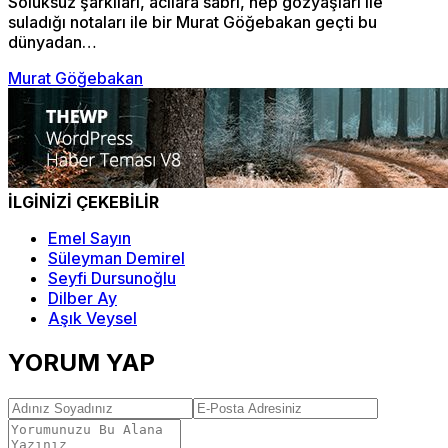
Soluksuz şarkıları, acılara sabrı, hep gözyaşları ile
suladığı notaları ile bir Murat Göğebakan geçti bu
dünyadan…
Murat Göğebakan
İLGİNİZİ ÇEKEBİLİR
Emel Sayın
Süleyman Demirel
Seyfi Dursunoğlu
Dilber Ay
Aşık Veysel
YORUM YAP