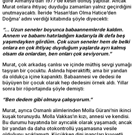
göre Almanya’dan 1977’de kesin dönüş yaptılar. Ancak
Murat onlara ihtiyaç duyduğu zamanları yalnız geçirdiğini
unutmayacaktı. İleride ‘Hasan’dan Olma Hatice’den
Doğma’ adını verdiği kitabında şöyle diyecekti:
“… Uzun seneler boyunca babaannemlerde kaldım.
Annem ve babamı hatırladığım kadarıyla ilk defa beş
yaşımdayken gördüm. Çok uzun seneler hem de belki
onlara en çok ihtiyaç duyduğum yaşlarda ayrı kalmış
olsam da onlardan, ben onları çok seviyorum.”
Murat, çok arkadaş canlısı ve içinde müthiş sevgi yumağı
taşıyan bir çocuktu. Aslında hiperaktifti; ama bir yandan
da oldukça içine kapanıktı. Babaannesi ve dedesi ile
büyüyen bir çocuk olarak hep dedesini örnek aldı. Yıllar
sonra bir röportajında şöyle demişti:
“Ben dedem gibi olmaya çalışıyorum.”
Murat, ayrıca Osmanlı alimlerinden Molla Gürani’nin ikinci
kuşak torunuydu. Molla Vakkas’ın kızı, annesi ve kendisi.
Bu durumu hayatında bir ayrıcalık olarak yaşamadı; ancak
bir yandan da daha otokontrollü yaşamasına vesile
olduğunu açıklamıştı. Küçükken dini inançları kuvvetli