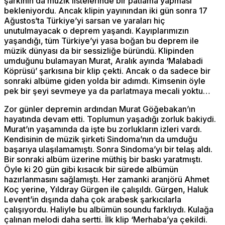
şarkının da müzik listelerinde bir patlama yapması
bekleniyordu. Ancak klipin yayınından iki gün sonra 17
Ağustos’ta Türkiye’yi sarsan ve yaraları hiç
unutulmayacak o deprem yaşandı. Kayıplarımızın
yaşandığı, tüm Türkiye’yi yasa boğan bu deprem ile
müzik dünyası da bir sessizliğe büründü. Klipinden
umduğunu bulamayan Murat, Aralık ayında ‘Malabadi
Köprüsü’ şarkısına bir klip çekti. Ancak o da sadece bir
sonraki albüme giden yolda bir adımdı. Kimsenin öyle
pek bir şeyi sevmeye ya da parlatmaya mecali yoktu…
Zor günler depremin ardından Murat Göğebakan’ın
hayatında devam etti. Toplumun yaşadığı zorluk bakiydi.
Murat’ın yaşamında da işte bu zorlukların izleri vardı.
Kendisinin de müzik şirketi Sindoma’nın da umduğu
başarıya ulaşılamamıştı. Sonra Sindoma’yı bir telaş aldı.
Bir sonraki albüm üzerine müthiş bir baskı yaratmıştı.
Öyle ki 20 gün gibi kısacık bir sürede albümün
hazırlanmasını sağlamıştı. Her zamanki aranjörü Ahmet
Koç yerine, Yıldıray Gürgen ile çalışıldı. Gürgen, Haluk
Levent’in dışında daha çok arabesk şarkıcılarla
çalışıyordu. Haliyle bu albümün soundu farklıydı. Kulağa
çalınan melodi daha sertti. İlk klip ‘Merhaba’ya çekildi.