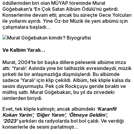
ödüllerinden biri olan MÜYAP töreninde Murat
Göğebakan’a ‘En Çok Satan Albüm Ödülü’nü getirdi.
Konserlerine devam etti; ancak bu süreçte Gece Yolcuları
ile yollarını ayırdı. Yine Öz-bir Müzik ile yeni albümü için
çalışmalara başladı…
Ve Kalbim Yaralı…
Murat, 2004’te bir başka dillere pelesenk albüme imza
attı: ‘Yaralı’. Aslında yine bir talihsizlik evresindeydi; müzik
şirketi ile bir anlaşmazlığa düşmüşlerdi. Bu albümde
sadece ‘Yaralı’ için klip çekildi. Albüm, tek kliple kalsa da
sesini duyurmuştu. Pek çok Rockçuyu geride bıraktı ve
müthiş sattı. Murat Göğebakan, bu yıl da zirvedeki
isimlerden biriydi.
Evet, tek kliple kalmıştı; ancak albümdeki
‘Karanfil
Kokan Yarim’, ‘Diğer Yarım’, ‘Ölmeye Geldim’,
‘2023’
şarkıları da radyolarda bol bol çaldı. Ve verdiği
konserlerle de sesini parlatmıştı…