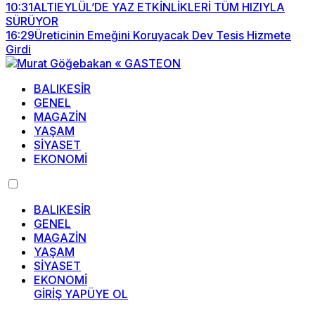
10:31
ALTIEYLÜL’DE YAZ ETKİNLİKLERİ TÜM HIZIYLA
SÜRÜYOR
16:29
Üreticinin Emeğini Koruyacak Dev Tesis Hizmete
Girdi
BALIKESİR
GENEL
MAGAZİN
YAŞAM
SİYASET
EKONOMİ
BALIKESİR
GENEL
MAGAZİN
YAŞAM
SİYASET
EKONOMİ
GİRİŞ YAP
ÜYE OL