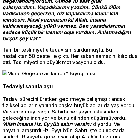
değerlendiriyordum. Günde 10 saat gitar
çalışıyordum. Yaşadıklarımı yazdım. Çünkü ölüm
vadisinden geçerken, diz kapaklarına kadar kan
içindesin. Nasıl yazmazsın ki! Allah, insana
kaldıramayacağı yükü vermez. Ben yaşadıklarımın
sadece küçük bir kısmını dışa vurdum. Anlatmadığım
birçok şey var.”
Tam bir teslimiyetle tedavisini sürdürmüştü. Bu
hastalıktan 50 beste ile çıktı. Her sabah namazını kılıp dua
etti. Teslimiyeti en büyük motivasyonu oldu.
Tedaviyi sabırla aştı
Tedavi sürecini üretken geçirmeye çalışmıştı; ancak
fiziksel acıların yanında başka büyük acılar da yaşıyordu.
Ve sabretmeyi seçti. Sabırla her şeyin üstesinden
geleceğine inanıyor ve bunu dilinden düşürmüyordu
.
‘Allah insana Hz. Eyyüb sabrı versin.’
diyordu. Ve
hayatını araştırdı Hz. Eyyüb’ün. Sabrı işte bu noktada
sindirdi. Rivayete göre insan ölüp Allah’ın huzuruna