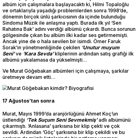
albüm için çalışmalara başlayacaktı ki, Hilmi Topaloğlu
ve ortaklarıyla yaşadığı problemlerden sonra 1998’de,
dönemin birçok ünlü şarkıcısının da içinde bulunduğu
Sindoma Müzik ile anlaşma yaptı. Burada ilk yıl ‘Sen
Rahatına Bak’ adını verdiği albümü çıkardı. Bunca sorunun
gölgesinde çıkan bu albüm ilki kadar ses getirmemişti.
Ancak yine de o hala sevilen bir isimdi. Ömer Faruk
Sorak’ın yönetmenliğinde çekilen
‘Unutur muyum
Seni’
ve
‘Kara Sevda’
kliplerinin ardından satış grafiği ilk
albümü yakalamasa da yükselmişti…
Ve Murat Göğebakan albümleri için çalışmaya, şarkılar
üretmeye devam etti…
17 Ağustos’tan sonra
Murat, Mayıs 1999’da aranjörlüğünü Ahmet Koç’un
üstlendiği
‘Tek Suçum Seni Sevmekmiş’
adlı albümünü
çıkarmıştı. ‘Anlasana’ şarkısına bir klip çekti ve çok
sevildi. Ardından ‘Göç’ şarkısına bir klip çekildi ve bu