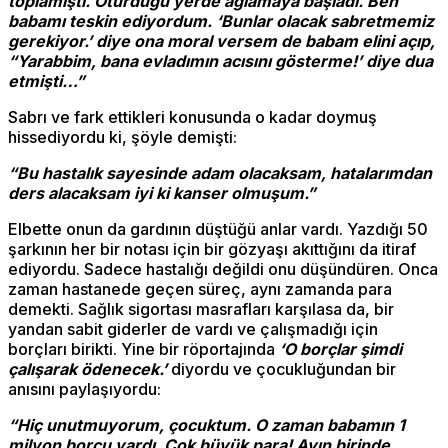
toplamıştı. Oturduğu yerde ağlamaya başladı. Ben
babamı teskin ediyordum. ‘Bunlar olacak sabretmemiz
gerekiyor.’ diye ona moral versem de babam elini açıp,
“Yarabbim, bana evladımın acısını gösterme!’ diye dua
etmişti…”
Sabrı ve fark ettikleri konusunda o kadar doymuş
hissediyordu ki, şöyle demişti:
“Bu hastalık sayesinde adam olacaksam, hatalarımdan
ders alacaksam iyi ki kanser olmuşum.”
Elbette onun da gardının düştüğü anlar vardı. Yazdığı 50
şarkının her bir notası için bir gözyaşı akıttığını da itiraf
ediyordu. Sadece hastalığı değildi onu düşündüren. Onca
zaman hastanede geçen süreç, aynı zamanda para
demekti. Sağlık sigortası masrafları karşılasa da, bir
yandan sabit giderler de vardı ve çalışmadığı için
borçları birikti. Yine bir röportajında
‘O borçlar şimdi
çalışarak ödenecek.’
diyordu ve çocukluğundan bir
anısını paylaşıyordu:
“Hiç unutmuyorum, çocuktum. O zaman babamın 1
milyon borcu vardı. Çok büyük para! Ayın birinde