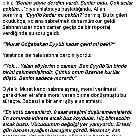
çıkıp
‘Benim şöyle derdim vardı. Şunlar oldu. Çok acılar
çektim…’
diye anlatmaya başladığında, Allah
sorarmış:
‘Eyyüb kadar mı çektin?’
dermiş. Bu bilgileri
okudukça, acısına sabretmek daha mümkün geldi.
Sabrının üzerinden zaman geçip de bir röportaj
verdiğinde şu soru geldi:
“Murat Göğebakan Eyyüb kadar çekti mi peki?”
Yanıtında ise hala sabrını perçinliyordu:
“Yok… Yalan söylerim o zaman. Ben Eyyüb’ün binde
birini çekmemişimdir. Çünkü onun üzerine kurtlar
düştü. Benim sadece morardı.”
Öyle ki Murat kendi sabrını aşmış, moral verilmesi
gerekirken etrafına moral veren birine dönüşmüştü bu
süreçte. Babası ile bir anını şöyle anlatmıştı:
“En kötü zamanlardı. 9 saat ateşimi düşürememişlerdi.
En sonunda küvete sıcak buz koydular. Hiç bilmezdim
sıcak buzu. Vücudumun değdiği yer yanıyordu. Ertesi
gün babam ayağımı bacağımı gördü. Mosmor, kan