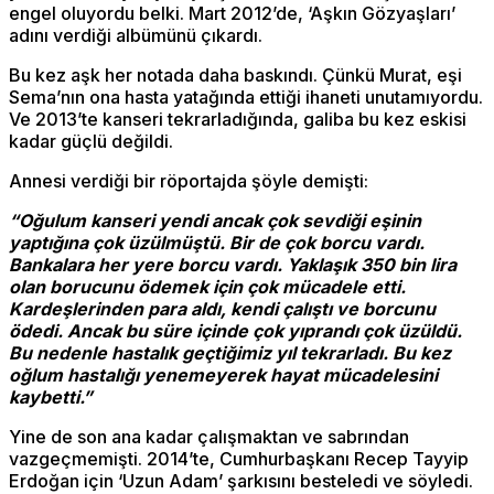
engel oluyordu belki. Mart 2012’de, ‘Aşkın Gözyaşları’
adını verdiği albümünü çıkardı.
Bu kez aşk her notada daha baskındı. Çünkü Murat, eşi
Sema’nın ona hasta yatağında ettiği ihaneti unutamıyordu.
Ve 2013’te kanseri tekrarladığında, galiba bu kez eskisi
kadar güçlü değildi.
Annesi verdiği bir röportajda şöyle demişti:
“Oğulum kanseri yendi ancak çok sevdiği eşinin
yaptığına çok üzülmüştü. Bir de çok borcu vardı.
Bankalara her yere borcu vardı. Yaklaşık 350 bin lira
olan borucunu ödemek için çok mücadele etti.
Kardeşlerinden para aldı, kendi çalıştı ve borcunu
ödedi. Ancak bu süre içinde çok yıprandı çok üzüldü.
Bu nedenle hastalık geçtiğimiz yıl tekrarladı. Bu kez
oğlum hastalığı yenemeyerek hayat mücadelesini
kaybetti.”
Yine de son ana kadar çalışmaktan ve sabrından
vazgeçmemişti. 2014’te, Cumhurbaşkanı Recep Tayyip
Erdoğan için ‘Uzun Adam’ şarkısını besteledi ve söyledi.