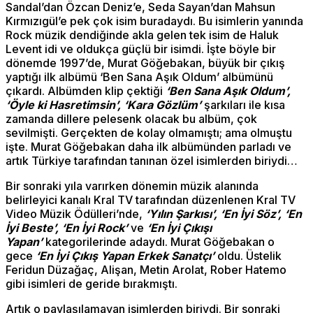
Sandal’dan Özcan Deniz’e, Seda Sayan’dan Mahsun
Kırmızıgül’e pek çok isim buradaydı. Bu isimlerin yanında
Rock müzik dendiğinde akla gelen tek isim de Haluk
Levent idi ve oldukça güçlü bir isimdi. İşte böyle bir
dönemde 1997’de, Murat Göğebakan, büyük bir çıkış
yaptığı ilk albümü ‘Ben Sana Aşık Oldum’ albümünü
çıkardı. Albümden klip çektiği
‘Ben Sana Aşık Oldum’,
‘Öyle ki Hasretimsin’, ‘Kara Gözlüm’
şarkıları ile kısa
zamanda dillere pelesenk olacak bu albüm, çok
sevilmişti. Gerçekten de kolay olmamıştı; ama olmuştu
işte. Murat Göğebakan daha ilk albümünden parladı ve
artık Türkiye tarafından tanınan özel isimlerden biriydi…
Bir sonraki yıla varırken dönemin müzik alanında
belirleyici kanalı Kral TV tarafından düzenlenen Kral TV
Video Müzik Ödülleri’nde,
‘Yılın Şarkısı’, ‘En İyi Söz’, ‘En
İyi Beste’, ‘En İyi Rock’
ve
‘En İyi Çıkışı
Yapan’
kategorilerinde adaydı. Murat Göğebakan o
gece
‘En İyi Çıkış Yapan Erkek Sanatçı’
oldu. Üstelik
Feridun Düzağaç, Alişan, Metin Arolat, Rober Hatemo
gibi isimleri de geride bırakmıştı.
Artık o paylaşılamayan isimlerden biriydi. Bir sonraki