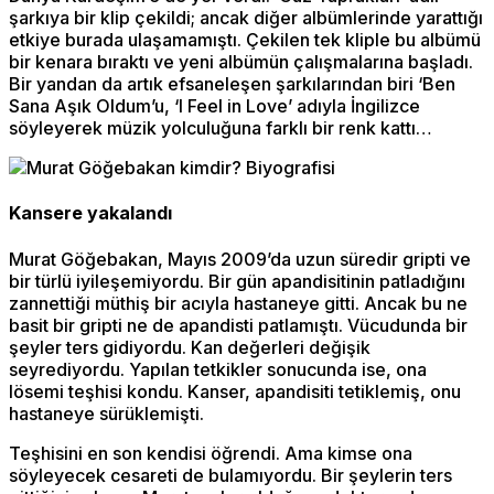
şarkıya bir klip çekildi; ancak diğer albümlerinde yarattığı
etkiye burada ulaşamamıştı. Çekilen tek kliple bu albümü
bir kenara bıraktı ve yeni albümün çalışmalarına başladı.
Bir yandan da artık efsaneleşen şarkılarından biri ‘Ben
Sana Aşık Oldum’u, ‘I Feel in Love’ adıyla İngilizce
söyleyerek müzik yolculuğuna farklı bir renk kattı…
Kansere yakalandı
Murat Göğebakan, Mayıs 2009’da uzun süredir gripti ve
bir türlü iyileşemiyordu. Bir gün apandisitinin patladığını
zannettiği müthiş bir acıyla hastaneye gitti. Ancak bu ne
basit bir gripti ne de apandisti patlamıştı. Vücudunda bir
şeyler ters gidiyordu. Kan değerleri değişik
seyrediyordu. Yapılan tetkikler sonucunda ise, ona
lösemi teşhisi kondu. Kanser, apandisiti tetiklemiş, onu
hastaneye sürüklemişti.
Teşhisini en son kendisi öğrendi. Ama kimse ona
söyleyecek cesareti de bulamıyordu. Bir şeylerin ters