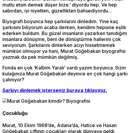
mutlu etsin demek düşer bize.’ diyordu hep. Ve hep
sabırdan, iyi niyetten, güzellikten bahsediyordu…
Biyografi boyunca hep şarkılarını dinledim. Yine kaç
şarkısını biliyorum acaba derken, kendimi hepsine eşlik
ederken buldum. Bu güzel insanların yazarken tanıdığım
insanlara dönüşme, beni de dönüştürme hallerini çok
seviyorum. Şarkılarını dinlerken acıyı hissetmemek
mümkün olmuyor ya hani, Murat Göğebakan biyografisi
yazmak da pek mümkün değilmiş.
Fonda en çok ‘Kalbim Yaralı’ vardı yazım boyunca. Sizin
kulağınıza Murat Göğebakan deyince en çok hangi şarkı
çalınıyor?
Şarkıyı dinlemek isterseniz buraya tıklayınız.
Çocukluğu
Murat, 10 Ekim 1968’de, Adana’da, Hatice ve Hasan
Göğebakan çiftinin çocukları olarak dünyaya geldi.