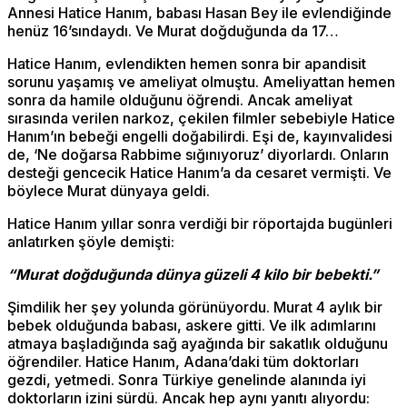
Annesi Hatice Hanım, babası Hasan Bey ile evlendiğinde
henüz 16’sındaydı. Ve Murat doğduğunda da 17…
Hatice Hanım, evlendikten hemen sonra bir apandisit
sorunu yaşamış ve ameliyat olmuştu. Ameliyattan hemen
sonra da hamile olduğunu öğrendi. Ancak ameliyat
sırasında verilen narkoz, çekilen filmler sebebiyle Hatice
Hanım’ın bebeği engelli doğabilirdi. Eşi de, kayınvalidesi
de, ‘Ne doğarsa Rabbime sığınıyoruz’ diyorlardı. Onların
desteği gencecik Hatice Hanım’a da cesaret vermişti. Ve
böylece Murat dünyaya geldi.
Hatice Hanım yıllar sonra verdiği bir röportajda bugünleri
anlatırken şöyle demişti:
“Murat doğduğunda dünya güzeli 4 kilo bir bebekti.”
Şimdilik her şey yolunda görünüyordu. Murat 4 aylık bir
bebek olduğunda babası, askere gitti. Ve ilk adımlarını
atmaya başladığında sağ ayağında bir sakatlık olduğunu
öğrendiler. Hatice Hanım, Adana’daki tüm doktorları
gezdi, yetmedi. Sonra Türkiye genelinde alanında iyi
doktorların izini sürdü. Ancak hep aynı yanıtı alıyordu: