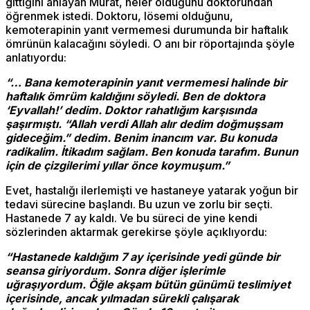
gittiğini anlayan Murat, neler olduğunu doktorundan
öğrenmek istedi. Doktoru, lösemi olduğunu,
kemoterapinin yanıt vermemesi durumunda bir haftalık
ömrünün kalacağını söyledi. O anı bir röportajında şöyle
anlatıyordu:
“… Bana kemoterapinin yanıt vermemesi halinde bir
haftalık ömrüm kaldığını söyledi. Ben de doktora
‘Eyvallah!’ dedim. Doktor rahatlığım karşısında
şaşırmıştı. “Allah verdi Allah alır dedim doğmuşsam
gideceğim.” dedim. Benim inancım var. Bu konuda
radikalim. İtikadım sağlam. Ben konuda tarafım. Bunun
için de çizgilerimi yıllar önce koymuşum.”
Evet, hastalığı ilerlemişti ve hastaneye yatarak yoğun bir
tedavi sürecine başlandı. Bu uzun ve zorlu bir seçti.
Hastanede 7 ay kaldı. Ve bu süreci de yine kendi
sözlerinden aktarmak gerekirse şöyle açıklıyordu:
“Hastanede kaldığım 7 ay içerisinde yedi günde bir
seansa giriyordum. Sonra diğer işlerimle
uğraşıyordum. Öğle akşam bütün günümü teslimiyet
içerisinde, ancak yılmadan sürekli çalışarak