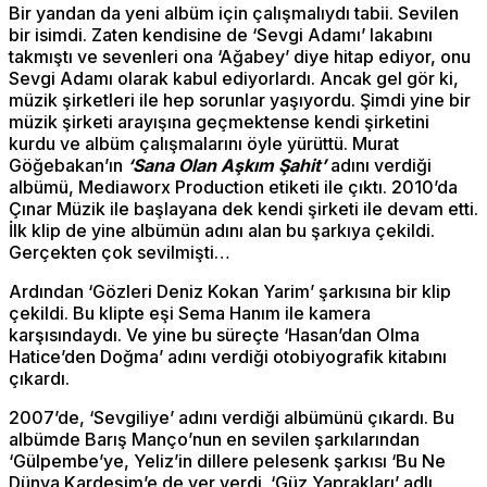
Bir yandan da yeni albüm için çalışmalıydı tabii. Sevilen
bir isimdi. Zaten kendisine de ‘Sevgi Adamı’ lakabını
takmıştı ve sevenleri ona ‘Ağabey’ diye hitap ediyor, onu
Sevgi Adamı olarak kabul ediyorlardı. Ancak gel gör ki,
müzik şirketleri ile hep sorunlar yaşıyordu. Şimdi yine bir
müzik şirketi arayışına geçmektense kendi şirketini
kurdu ve albüm çalışmalarını öyle yürüttü. Murat
Göğebakan’ın
‘Sana Olan Aşkım Şahit’
adını verdiği
albümü, Mediaworx Production etiketi ile çıktı. 2010’da
Çınar Müzik ile başlayana dek kendi şirketi ile devam etti.
İlk klip de yine albümün adını alan bu şarkıya çekildi.
Gerçekten çok sevilmişti…
Ardından ‘Gözleri Deniz Kokan Yarim’ şarkısına bir klip
çekildi. Bu klipte eşi Sema Hanım ile kamera
karşısındaydı. Ve yine bu süreçte ‘Hasan’dan Olma
Hatice’den Doğma’ adını verdiği otobiyografik kitabını
çıkardı.
2007’de, ‘Sevgiliye’ adını verdiği albümünü çıkardı. Bu
albümde Barış Manço’nun en sevilen şarkılarından
‘Gülpembe’ye, Yeliz’in dillere pelesenk şarkısı ‘Bu Ne
Dünya Kardeşim’e de yer verdi. ‘Güz Yaprakları’ adlı