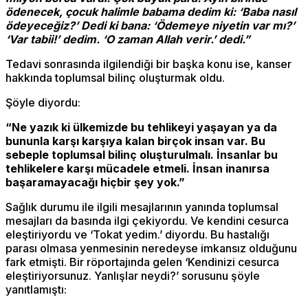
ödenecek, çocuk halimle babama dedim ki: ‘Baba nasıl
ödeyeceğiz?’ Dedi ki bana: ‘Ödemeye niyetin var mı?’
‘Var tabii!’ dedim. ‘O zaman Allah verir.’ dedi.”
Tedavi sonrasında ilgilendiği bir başka konu ise, kanser
hakkında toplumsal bilinç oluşturmak oldu.
Şöyle diyordu:
“Ne yazık ki ülkemizde bu tehlikeyi yaşayan ya da
bununla karşı karşıya kalan birçok insan var. Bu
sebeple toplumsal bilinç oluşturulmalı. İnsanlar bu
tehlikelere karşı mücadele etmeli. İnsan inanırsa
başaramayacağı hiçbir şey yok.”
Sağlık durumu ile ilgili mesajlarının yanında toplumsal
mesajları da basında ilgi çekiyordu. Ve kendini cesurca
eleştiriyordu ve ‘Tokat yedim.’ diyordu. Bu hastalığı
parası olmasa yenmesinin neredeyse imkansız olduğunu
fark etmişti. Bir röportajında gelen ‘Kendinizi cesurca
eleştiriyorsunuz. Yanlışlar neydi?’ sorusunu şöyle
yanıtlamıştı: