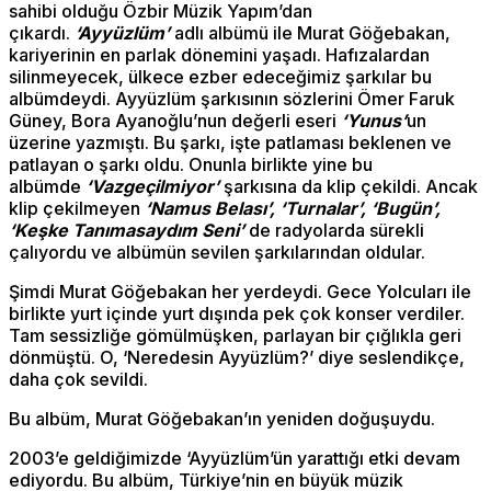
sahibi olduğu Özbir Müzik Yapım’dan
çıkardı.
‘Ayyüzlüm’
adlı albümü ile Murat Göğebakan,
kariyerinin en parlak dönemini yaşadı. Hafızalardan
silinmeyecek, ülkece ezber edeceğimiz şarkılar bu
albümdeydi. Ayyüzlüm şarkısının sözlerini Ömer Faruk
Güney, Bora Ayanoğlu’nun değerli eseri
‘Yunus’
un
üzerine yazmıştı. Bu şarkı, işte patlaması beklenen ve
patlayan o şarkı oldu. Onunla birlikte yine bu
albümde
‘Vazgeçilmiyor’
şarkısına da klip çekildi. Ancak
klip çekilmeyen
‘Namus Belası’, ‘Turnalar’, ‘Bugün’,
‘Keşke Tanımasaydım Seni’
de radyolarda sürekli
çalıyordu ve albümün sevilen şarkılarından oldular.
Şimdi Murat Göğebakan her yerdeydi. Gece Yolcuları ile
birlikte yurt içinde yurt dışında pek çok konser verdiler.
Tam sessizliğe gömülmüşken, parlayan bir çığlıkla geri
dönmüştü. O, ‘Neredesin Ayyüzlüm?’ diye seslendikçe,
daha çok sevildi.
Bu albüm, Murat Göğebakan’ın yeniden doğuşuydu.
2003’e geldiğimizde ‘Ayyüzlüm’ün yarattığı etki devam
ediyordu. Bu albüm, Türkiye’nin en büyük müzik