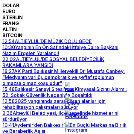
DOLAR
EURO
STERLIN
FRANG
ALTIN
BITCOIN
12:54
ALTIEYLÜL’DE MÜZİK DOLU GECE
10:30
Yangının En Ön Safındaki İtfaiye Daire Başkanı
Nazım Ergelen Yaralandı!
22:02
ALTIEYLÜL’DE SOSYAL BELEDİYECİLİK
RAKAMLARA YANSIDI
18:27
AK Parti Balıkesir Milletvekili Dr. Mustafa Canbey:
“Medyanın varlığı, demokratik ve şeffaf toplumun
olmazsa olmaz koşuludur”
15:48
Balıkesir Sanayi Sitesi’nde Kimyasal Sızıntı Alarmı:
52. Sokak Güvenlik Nedeniyle Boşaltıldı
12:58
2025 yangınında zarar gören alanlar için
rehabilitasyon çalışmaları sürüyor
9:36
Altıeylül Belediyesi, ilçe genelinde hizmetlerini
sürdürüyor
10:41
Aydemir’den Balıkesir’in En Güçlü Markasına Birlik
ve Beraberlik Aşısı