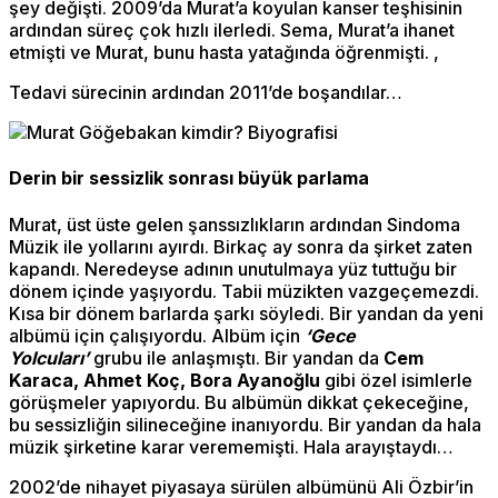
şey değişti. 2009’da Murat’a koyulan kanser teşhisinin
ardından süreç çok hızlı ilerledi. Sema, Murat’a ihanet
etmişti ve Murat, bunu hasta yatağında öğrenmişti. ,
Tedavi sürecinin ardından 2011’de boşandılar…
Derin bir sessizlik sonrası büyük parlama
Murat, üst üste gelen şanssızlıkların ardından Sindoma
Müzik ile yollarını ayırdı. Birkaç ay sonra da şirket zaten
kapandı. Neredeyse adının unutulmaya yüz tuttuğu bir
dönem içinde yaşıyordu. Tabii müzikten vazgeçemezdi.
Kısa bir dönem barlarda şarkı söyledi. Bir yandan da yeni
albümü için çalışıyordu. Albüm için
‘Gece
Yolcuları’
grubu ile anlaşmıştı. Bir yandan da
Cem
Karaca, Ahmet Koç, Bora Ayanoğlu
gibi özel isimlerle
görüşmeler yapıyordu. Bu albümün dikkat çekeceğine,
bu sessizliğin silineceğine inanıyordu. Bir yandan da hala
müzik şirketine karar verememişti. Hala arayıştaydı…
2002’de nihayet piyasaya sürülen albümünü Ali Özbir’in