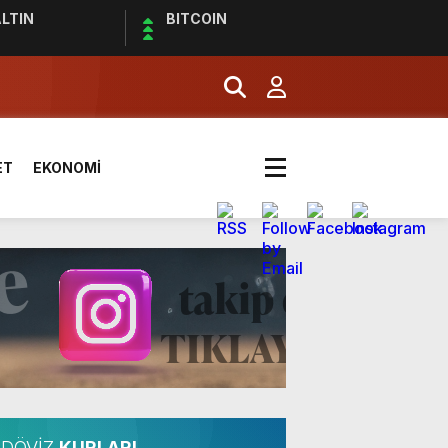
LTIN
BITCOIN
effaf toplumun olmazsa olmaz
ET
EKONOMİ
ldı
DÖVİZ
KURLARI