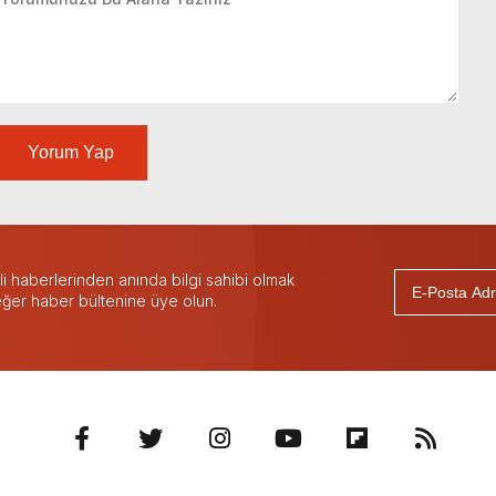
Yorum Yap
 haberlerinden anında bilgi sahibi olmak
 eğer haber bültenine üye olun.