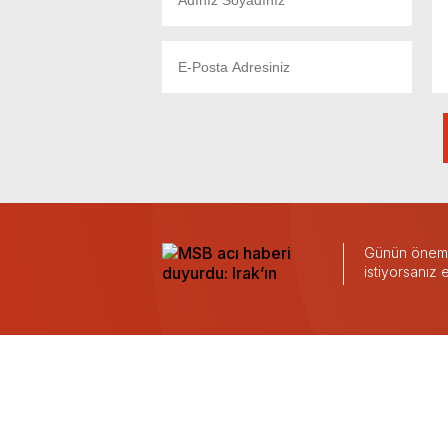
Günün önemli
istiyorsanız