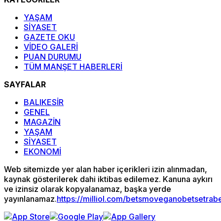
YAŞAM
SİYASET
GAZETE OKU
VİDEO GALERİ
PUAN DURUMU
TÜM MANŞET HABERLERİ
SAYFALAR
BALIKESİR
GENEL
MAGAZİN
YAŞAM
SİYASET
EKONOMİ
Web sitemizde yer alan haber içerikleri izin alınmadan,
kaynak gösterilerek dahi iktibas edilemez. Kanuna aykırı
ve izinsiz olarak kopyalanamaz, başka yerde
yayınlanamaz.
https://milliol.com/
betsmove
ganobet
setrab