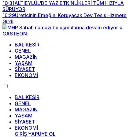
10:31
ALTIEYLÜL’DE YAZ ETKİNLİKLERİ TÜM HIZIYLA
SÜRÜYOR
16:29
Üreticinin Emeğini Koruyacak Dev Tesis Hizmete
Girdi
BALIKESİR
GENEL
MAGAZİN
YAŞAM
SİYASET
EKONOMİ
BALIKESİR
GENEL
MAGAZİN
YAŞAM
SİYASET
EKONOMİ
GİRİŞ YAP
ÜYE OL