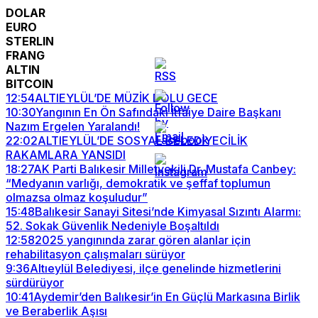
DOLAR
EURO
STERLIN
FRANG
ALTIN
BITCOIN
12:54
ALTIEYLÜL’DE MÜZİK DOLU GECE
10:30
Yangının En Ön Safındaki İtfaiye Daire Başkanı
Nazım Ergelen Yaralandı!
22:02
ALTIEYLÜL’DE SOSYAL BELEDİYECİLİK
RAKAMLARA YANSIDI
18:27
AK Parti Balıkesir Milletvekili Dr. Mustafa Canbey:
“Medyanın varlığı, demokratik ve şeffaf toplumun
olmazsa olmaz koşuludur”
15:48
Balıkesir Sanayi Sitesi’nde Kimyasal Sızıntı Alarmı:
52. Sokak Güvenlik Nedeniyle Boşaltıldı
12:58
2025 yangınında zarar gören alanlar için
rehabilitasyon çalışmaları sürüyor
9:36
Altıeylül Belediyesi, ilçe genelinde hizmetlerini
sürdürüyor
10:41
Aydemir’den Balıkesir’in En Güçlü Markasına Birlik
ve Beraberlik Aşısı