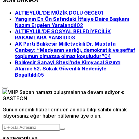
SON DAKİKA
ALTIEYLÜL’DE MÜZİK DOLU GECE
01
Yangının En Ön Safındaki İtfaiye Daire Başkanı
Nazım Ergelen Yaralandı!
02
ALTIEYLÜL’DE SOSYAL BELEDİYECİLİK
RAKAMLARA YANSIDI
03
AK Parti Balıkesir Milletvekili Dr. Mustafa
Canbey: “Medyanın varlığı, demokratik ve şeffaf
toplumun olmazsa olmaz koşuludur”
04
Balıkesir Sanayi Sitesi’nde Kimyasal Sızıntı
Alarmı: 52. Sokak Güvenlik Nedeniyle
Boşaltıldı
05
Günün önemli haberlerinden anında bilgi sahibi olmak
istiyorsanız eğer haber bültenine üye olun.
KATEGORİLER