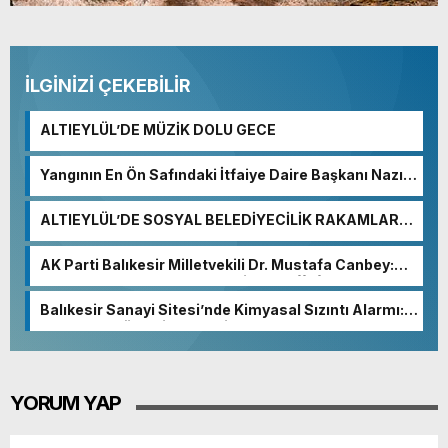
İLGİNİZİ ÇEKEBİLİR
ALTIEYLÜL’DE MÜZİK DOLU GECE
Yangının En Ön Safındaki İtfaiye Daire Başkanı Nazım
Ergelen Yaralandı!
ALTIEYLÜL’DE SOSYAL BELEDİYECİLİK RAKAMLARA
YANSIDI
AK Parti Balıkesir Milletvekili Dr. Mustafa Canbey:
“Medyanın varlığı, demokratik ve şeffaf toplumun
olmazsa olmaz koşuludur”
Balıkesir Sanayi Sitesi’nde Kimyasal Sızıntı Alarmı:
52. Sokak Güvenlik Nedeniyle Boşaltıldı
YORUM YAP