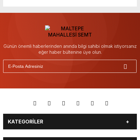
Günün önemli haberlerinden anında bilgi sahibi olmak istiyorsanız
eğer haber bültenine üye olun.
KATEGORİLER
YAŞAM
SİYASET