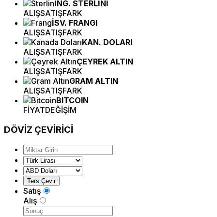
İNG. STERLİNİ
ALIŞ
SATIŞ
FARK
İSV. FRANGI
ALIŞ
SATIŞ
FARK
KAN. DOLARI
ALIŞ
SATIŞ
FARK
ÇEYREK ALTIN
ALIŞ
SATIŞ
FARK
GRAM ALTIN
ALIŞ
SATIŞ
FARK
BITCOIN
FİYAT
DEĞİŞİM
DÖVİZ
ÇEVİRİCİ
Satış
Alış