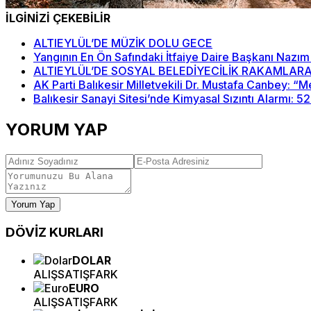
İLGİNİZİ ÇEKEBİLİR
ALTIEYLÜL’DE MÜZİK DOLU GECE
Yangının En Ön Safındaki İtfaiye Daire Başkanı Nazım
ALTIEYLÜL’DE SOSYAL BELEDİYECİLİK RAKAMLARA
AK Parti Balıkesir Milletvekili Dr. Mustafa Canbey: 
Balıkesir Sanayi Sitesi’nde Kimyasal Sızıntı Alarmı: 5
YORUM YAP
Yorum Yap
DÖVİZ
KURLARI
DOLAR
ALIŞ
SATIŞ
FARK
EURO
ALIŞ
SATIŞ
FARK