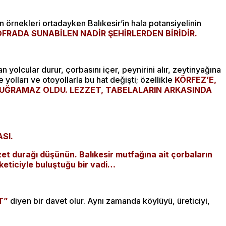
on örnekleri ortadayken Balıkesir’in hala potansiyelinin
RADA SUNABİLEN NADİR ŞEHİRLERDEN BİRİDİR.
n yolcular durur, çorbasını içer, peynirini alır, zeytinyağına
yolları ve otoyollarla bu hat değişti; özellikle
KÖRFEZ’E,
E UĞRAMAZ OLDU. LEZZET, TABELALARIN ARKASINDA
SI.
zet durağı düşünün. Balıkesir mutfağına ait çorbaların
üketiciyle buluştuğu bir vadi…
AT”
diyen bir davet olur. Aynı zamanda köylüyü, üreticiyi,