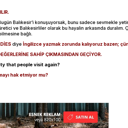
LIR.
Bugün Balıkesir’i konuşuyorsak, bunu sadece sevmekle yetin
üretici ve Balıkesirliler olarak bu hayalin arkasında duralım. 
ilmesine bağlı.
DİES
diye
İngilizce yazmak zorunda kalıyoruz bazen; çün
 DEĞERLERİNE SAHİP ÇIKMASINDAN GEÇİYOR.
ty that people visit again?
olmayı hak etmiyor mu?