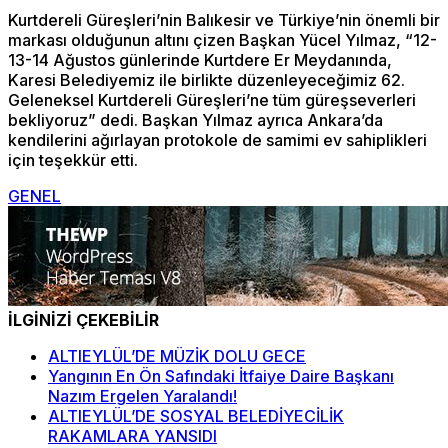
Kurtdereli Güreşleri’nin Balıkesir ve Türkiye’nin önemli bir
markası olduğunun altını çizen Başkan Yücel Yılmaz, “12-
13-14 Ağustos günlerinde Kurtdere Er Meydanında,
Karesi Belediyemiz ile birlikte düzenleyeceğimiz 62.
Geleneksel Kurtdereli Güreşleri’ne tüm güreşseverleri
bekliyoruz” dedi. Başkan Yılmaz ayrıca Ankara’da
kendilerini ağırlayan protokole de samimi ev sahiplikleri
için teşekkür etti.
GENEL
İLGİNİZİ ÇEKEBİLİR
ALTIEYLÜL’DE MÜZİK DOLU GECE
Yangının En Ön Safındaki İtfaiye Daire Başkanı
Nazım Ergelen Yaralandı!
ALTIEYLÜL’DE SOSYAL BELEDİYECİLİK
RAKAMLARA YANSIDI