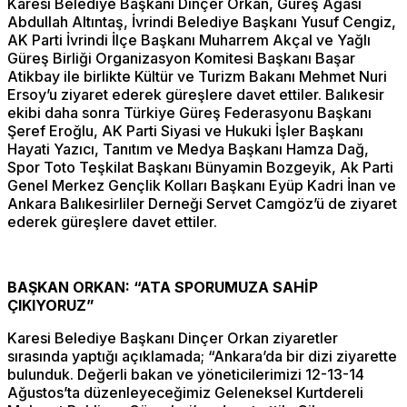
Karesi Belediye Başkanı Dinçer Orkan, Güreş Ağası
Abdullah Altıntaş, İvrindi Belediye Başkanı Yusuf Cengiz,
AK Parti İvrindi İlçe Başkanı Muharrem Akçal ve Yağlı
Güreş Birliği Organizasyon Komitesi Başkanı Başar
Atikbay ile birlikte Kültür ve Turizm Bakanı Mehmet Nuri
Ersoy’u ziyaret ederek güreşlere davet ettiler. Balıkesir
ekibi daha sonra Türkiye Güreş Federasyonu Başkanı
Şeref Eroğlu, AK Parti Siyasi ve Hukuki İşler Başkanı
Hayati Yazıcı, Tanıtım ve Medya Başkanı Hamza Dağ,
Spor Toto Teşkilat Başkanı Bünyamin Bozgeyik, Ak Parti
Genel Merkez Gençlik Kolları Başkanı Eyüp Kadri İnan ve
Ankara Balıkesirliler Derneği Servet Camgöz’ü de ziyaret
ederek güreşlere davet ettiler.
BAŞKAN ORKAN: “ATA SPORUMUZA SAHİP
ÇIKIYORUZ”
Karesi Belediye Başkanı Dinçer Orkan ziyaretler
sırasında yaptığı açıklamada; “Ankara’da bir dizi ziyarette
bulunduk. Değerli bakan ve yöneticilerimizi 12-13-14
Ağustos’ta düzenleyeceğimiz Geleneksel Kurtdereli