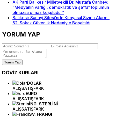
AK Parti Balıkesir Milletvekili Dr. Mustafa Canbey:
“Medyanın varlığı, demokratik ve şeffaf toplumun
olmazsa olmaz koşuludur”
Balıkesir Sanayi Sitesi’nde Kimyasal Sızıntı Alarmı:
52. Sokak Güvenlik Nedeniyle Boşaltıldı
YORUM YAP
Yorum Yap
DÖVİZ
KURLARI
DOLAR
ALIŞ
SATIŞ
FARK
EURO
ALIŞ
SATIŞ
FARK
İNG. STERLİNİ
ALIŞ
SATIŞ
FARK
İSV. FRANGI