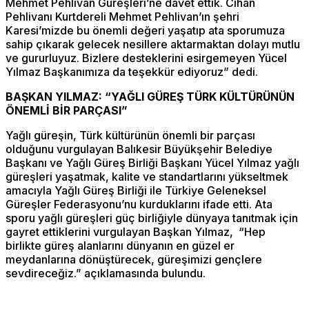
Mehmet Pehlivan Güreşleri’ne davet ettik. Cihan
Pehlivanı Kurtdereli Mehmet Pehlivan’ın şehri
Karesi’mizde bu önemli değeri yaşatıp ata sporumuza
sahip çıkarak gelecek nesillere aktarmaktan dolayı mutlu
ve gururluyuz. Bizlere desteklerini esirgemeyen Yücel
Yılmaz Başkanımıza da teşekkür ediyoruz” dedi.
BAŞKAN YILMAZ: “YAĞLI GÜREŞ TÜRK KÜLTÜRÜNÜN
ÖNEMLİ BİR PARÇASI”
Yağlı güreşin, Türk kültürünün önemli bir parçası
olduğunu vurgulayan Balıkesir Büyükşehir Belediye
Başkanı ve Yağlı Güreş Birliği Başkanı Yücel Yılmaz yağlı
güreşleri yaşatmak, kalite ve standartlarını yükseltmek
amacıyla Yağlı Güreş Birliği ile Türkiye Geleneksel
Güreşler Federasyonu’nu kurduklarını ifade etti. Ata
sporu yağlı güreşleri güç birliğiyle dünyaya tanıtmak için
gayret ettiklerini vurgulayan Başkan Yılmaz, “Hep
birlikte güreş alanlarını dünyanın en güzel er
meydanlarına dönüştürecek, güreşimizi gençlere
sevdireceğiz.” açıklamasında bulundu.