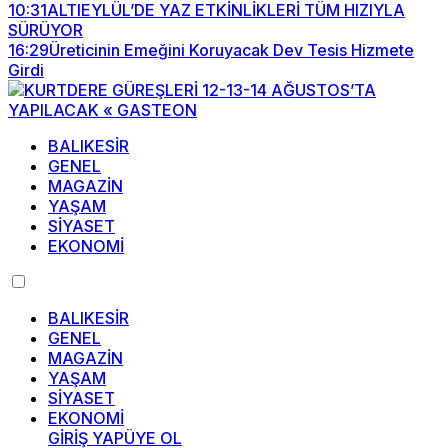
10:31
ALTIEYLÜL’DE YAZ ETKİNLİKLERİ TÜM HIZIYLA
SÜRÜYOR
16:29
Üreticinin Emeğini Koruyacak Dev Tesis Hizmete
Girdi
BALIKESİR
GENEL
MAGAZİN
YAŞAM
SİYASET
EKONOMİ
BALIKESİR
GENEL
MAGAZİN
YAŞAM
SİYASET
EKONOMİ
GİRİŞ YAP
ÜYE OL