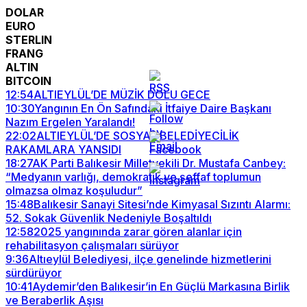
DOLAR
EURO
STERLIN
FRANG
ALTIN
BITCOIN
12:54
ALTIEYLÜL’DE MÜZİK DOLU GECE
10:30
Yangının En Ön Safındaki İtfaiye Daire Başkanı
Nazım Ergelen Yaralandı!
22:02
ALTIEYLÜL’DE SOSYAL BELEDİYECİLİK
RAKAMLARA YANSIDI
18:27
AK Parti Balıkesir Milletvekili Dr. Mustafa Canbey:
“Medyanın varlığı, demokratik ve şeffaf toplumun
olmazsa olmaz koşuludur”
15:48
Balıkesir Sanayi Sitesi’nde Kimyasal Sızıntı Alarmı:
52. Sokak Güvenlik Nedeniyle Boşaltıldı
12:58
2025 yangınında zarar gören alanlar için
rehabilitasyon çalışmaları sürüyor
9:36
Altıeylül Belediyesi, ilçe genelinde hizmetlerini
sürdürüyor
10:41
Aydemir’den Balıkesir’in En Güçlü Markasına Birlik
ve Beraberlik Aşısı