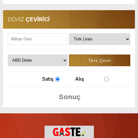
DÖVİZ
ÇEVİRİCİ
Satış
Alış