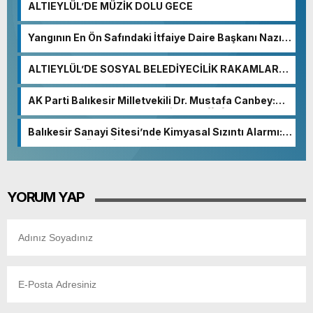
ALTIEYLÜL’DE MÜZİK DOLU GECE
Yangının En Ön Safındaki İtfaiye Daire Başkanı Nazım
Ergelen Yaralandı!
ALTIEYLÜL’DE SOSYAL BELEDİYECİLİK RAKAMLARA
YANSIDI
AK Parti Balıkesir Milletvekili Dr. Mustafa Canbey:
“Medyanın varlığı, demokratik ve şeffaf toplumun
olmazsa olmaz koşuludur”
Balıkesir Sanayi Sitesi’nde Kimyasal Sızıntı Alarmı:
52. Sokak Güvenlik Nedeniyle Boşaltıldı
YORUM YAP