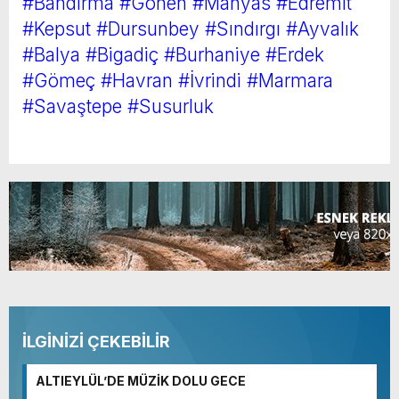
#Bandırma
#Gönen
#Manyas
#Edremit
#Kepsut
#Dursunbey
#Sındırgı
#Ayvalık
#Balya
#Bigadiç
#Burhaniye
#Erdek
#Gömeç
#Havran
#İvrindi
#Marmara
#Savaştepe
#Susurluk
İLGİNİZİ ÇEKEBİLİR
ALTIEYLÜL’DE MÜZİK DOLU GECE