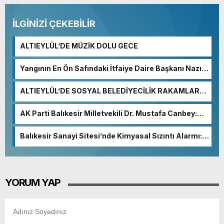
İLGİNİZİ ÇEKEBİLİR
ALTIEYLÜL’DE MÜZİK DOLU GECE
Yangının En Ön Safındaki İtfaiye Daire Başkanı Nazım
Ergelen Yaralandı!
ALTIEYLÜL’DE SOSYAL BELEDİYECİLİK RAKAMLARA
YANSIDI
AK Parti Balıkesir Milletvekili Dr. Mustafa Canbey:
“Medyanın varlığı, demokratik ve şeffaf toplumun
olmazsa olmaz koşuludur”
Balıkesir Sanayi Sitesi’nde Kimyasal Sızıntı Alarmı:
52. Sokak Güvenlik Nedeniyle Boşaltıldı
YORUM YAP