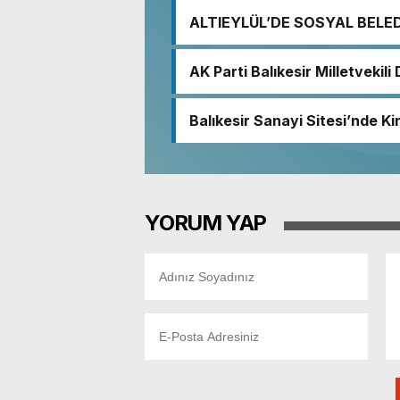
ALTIEYLÜL’DE SOSYAL BELE
AK Parti Balıkesir Milletvekil
demokratik ve şeffaf toplum
Balıkesir Sanayi Sitesi’nde Ki
Nedeniyle Boşaltıldı
YORUM YAP