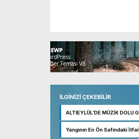
İLGİNİZİ ÇEKEBİLİR
ALTIEYLÜL’DE MÜZİK DOLU 
Yangının En Ön Safındaki İtfa