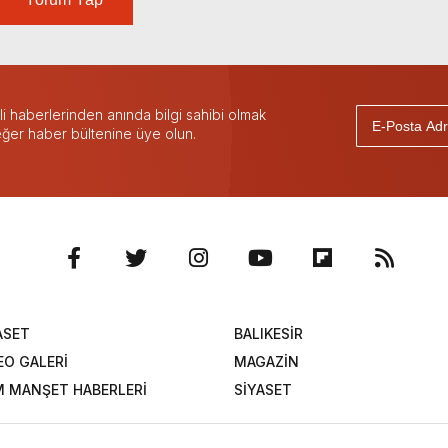
 haberlerinden anında bilgi sahibi olmak
 eğer haber bültenine üye olun.
ASET
BALIKESİR
EO GALERİ
MAGAZİN
 MANŞET HABERLERİ
SİYASET