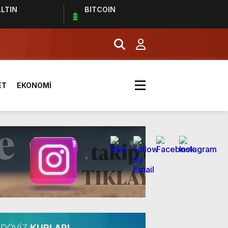
LTIN
BITCOIN
effaf toplumun olmazsa olmaz
ET
EKONOMİ
ldı
DÖVİZ
KURLARI