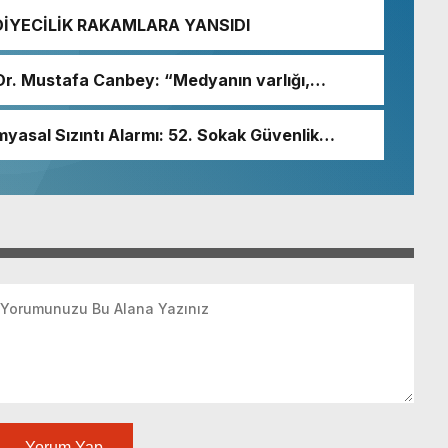
DİYECİLİK RAKAMLARA YANSIDI
i Dr. Mustafa Canbey: “Medyanın varlığı,
un olmazsa olmaz koşuludur”
myasal Sızıntı Alarmı: 52. Sokak Güvenlik
Yorum Yap