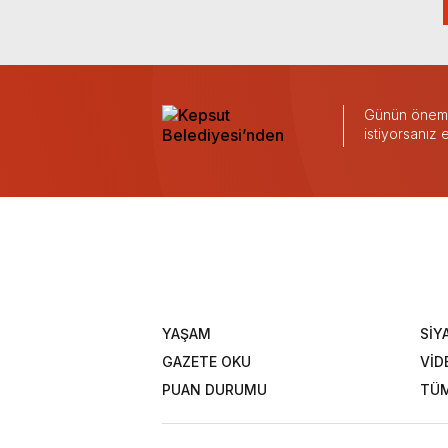
Günün önemli
istiyorsanız
YAŞAM
SİY
GAZETE OKU
VİD
PUAN DURUMU
TÜM