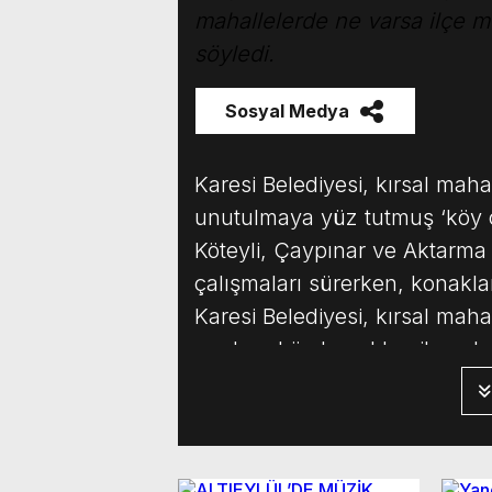
mahallelerde ne varsa ilçe m
söyledi.
Sosyal Medya
Karesi Belediyesi, kırsal mahal
unutulmaya yüz tutmuş ‘köy 
Köteyli, Çaypınar ve Aktarma
çalışmaları sürerken, konakl
Karesi Belediyesi, kırsal mahal
modern köy konakları ile gele
3 mahalleye de köy […]