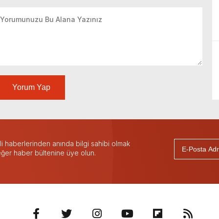
Yorum Yap
 haberlerinden anında bilgi sahibi olmak
 eğer haber bültenine üye olun.