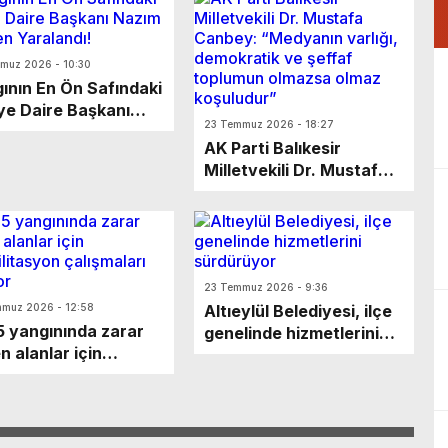
muz 2026 - 10:30
ının En Ön Safındaki
iye Daire Başkanı
23 Temmuz 2026 - 18:27
m Ergelen Yaralandı!
AK Parti Balıkesir
Milletvekili Dr. Mustafa
Canbey: “Medyanın
varlığı, demokratik ve
şeffaf toplumun olmazsa
olmaz koşuludur”
23 Temmuz 2026 - 9:36
muz 2026 - 12:58
Altıeylül Belediyesi, ilçe
 yangınında zarar
genelinde hizmetlerini
n alanlar için
sürdürüyor
bilitasyon
şmaları sürüyor