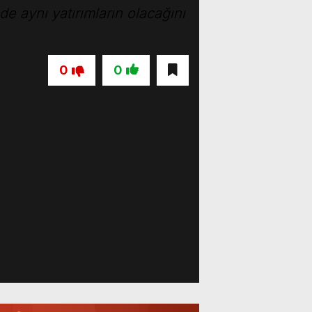
 aynı yatırımların olacağını
0
0