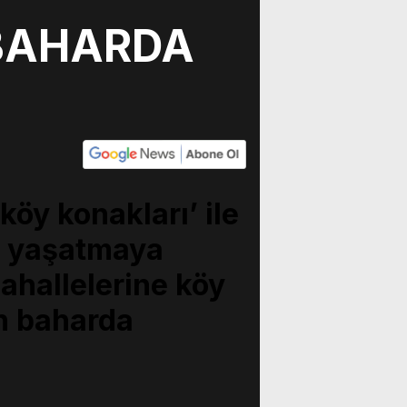
 BAHARDA
köy konakları’ ile
i yaşatmaya
ahallelerine köy
ın baharda