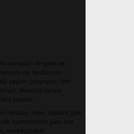
köy konakları ile gelecek
malarını ise sürdürüyor.
ağı yapımı çalışmaları tüm
nıyor. Belediye ayrıca
ara başladı.
 cenaze, hayır, toplantı gibi
ilik hizmetlerinin yanı sıra
an, merkezindeki