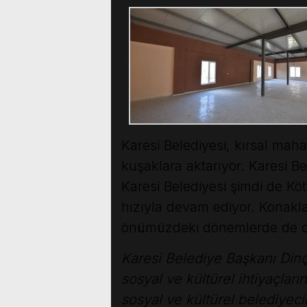
Karesi Belediyesi, kırsal maha
kuşaklara aktarıyor. Karesi B
Karesi Belediyesi şimdi de Kö
hızıyla devam ediyor. Konakla
önümüzdeki dönemlerde de diğ
Karesi Belediye Başkanı Dinçe
sosyal ve kültürel ihtiyaçları
sosyal ve kültürel belediyec