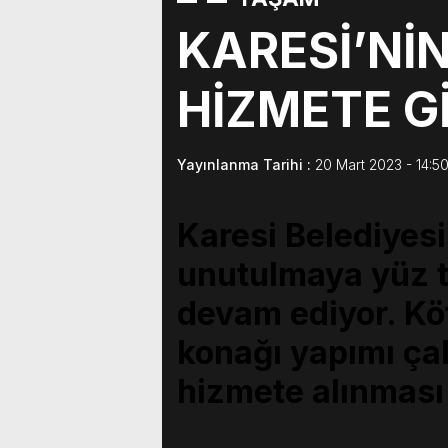
KARESİ’Nİ
HİZMETE G
Yayınlanma Tarihi :
20 Mart 2023 - 14:5
Karesi Belediyesi,
unutulmaya yüz t
devam ediyor. Kö
konağı yapımı ça
hizmete alınması 