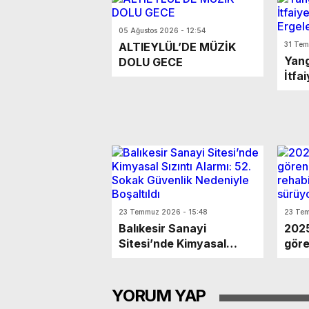
05 Ağustos 2026 - 12:54
ALTIEYLÜL’DE MÜZİK
31 Tem
Yang
DOLU GECE
İtfa
Nazı
23 Temmuz 2026 - 15:48
23 Tem
Balıkesir Sanayi
2025
Sitesi’nde Kimyasal
göre
Sızıntı Alarmı: 52. Sokak
reha
Güvenlik Nedeniyle
çalı
Boşaltıldı
YORUM YAP