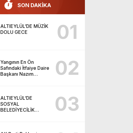
SON DAKİKA
01
ALTIEYLÜL’DE MÜZİK
DOLU GECE
02
Yangının En Ön
Safındaki İtfaiye Daire
Başkanı Nazım
Ergelen Yaralandı!
03
ALTIEYLÜL’DE
SOSYAL
BELEDİYECİLİK
RAKAMLARA
YANSIDI