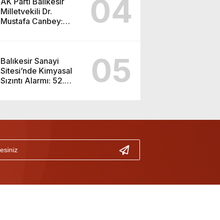
04
AK Parti Balıkesir
Milletvekili Dr.
Mustafa Canbey:
“Medyanın varlığı,
demokratik ve şeffaf
toplumun olmazsa
05
olmaz koşuludur”
Balıkesir Sanayi
Sitesi’nde Kimyasal
Sızıntı Alarmı: 52.
Sokak Güvenlik
Nedeniyle Boşaltıldı