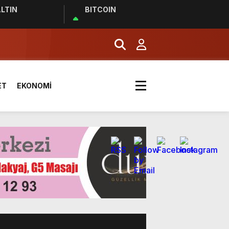
LTIN
BITCOIN
effaf toplumun olmazsa olmaz
ET
EKONOMİ
ldı