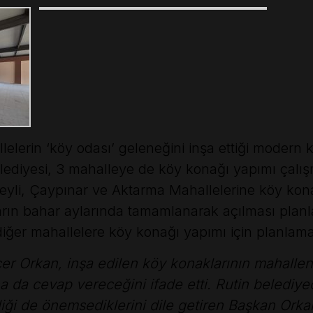
llelerin ‘köy odası’ geleneğini inşa ettiği modern 
elediyesi, 3 mahalleye de köy konağı yapımı çalış
teyli, Çaypınar ve Aktarma Mahallelerine köy kon
rın bahar aylarında tamamlanarak açılması planla
er mahallelere köy konağı yapımı için planlamal
r Orkan, inşa edilen köy konaklarının mahallenin
na da cevap vereceğini ifade etti. Rutin belediyec
iliği de önemsediklerini dile getiren Başkan Ork