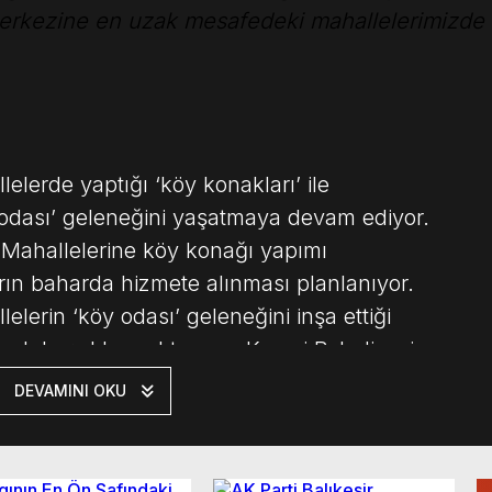
erkezine en uzak mesafedeki mahallelerimizde de
lelerde yaptığı ‘köy konakları’ ile
odası’ geleneğini yaşatmaya devam ediyor.
 Mahallelerine köy konağı yapımı
arın baharda hizmete alınması planlanıyor.
lelerin ‘köy odası’ geleneğini inşa ettiği
cek kuşaklara aktarıyor. Karesi Belediyesi,
DEVAMINI OKU