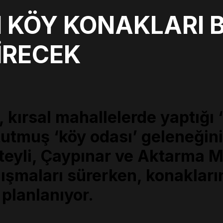
N KÖY KONAKLARI
İRECEK
0
 kırsal mahallelerde yaptığı ‘
utmuş ‘köy odası’ geleneğin
teyli, Çaypınar ve Aktarma M
lışmaları sürerken, konaklar
planlanıyor.