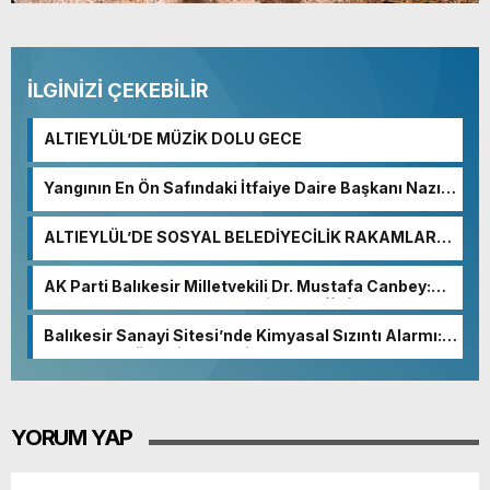
İLGİNİZİ ÇEKEBİLİR
ALTIEYLÜL’DE MÜZİK DOLU GECE
Yangının En Ön Safındaki İtfaiye Daire Başkanı Nazım
Ergelen Yaralandı!
ALTIEYLÜL’DE SOSYAL BELEDİYECİLİK RAKAMLARA
YANSIDI
AK Parti Balıkesir Milletvekili Dr. Mustafa Canbey:
“Medyanın varlığı, demokratik ve şeffaf toplumun
olmazsa olmaz koşuludur”
Balıkesir Sanayi Sitesi’nde Kimyasal Sızıntı Alarmı:
52. Sokak Güvenlik Nedeniyle Boşaltıldı
YORUM YAP