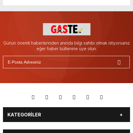
Günün önemli haberlerinden anında bilgi sahibi olmak istiyorsanız
eğer haber bültenine üye olun.
KATEGORİLER
YAŞAM
SİYASET