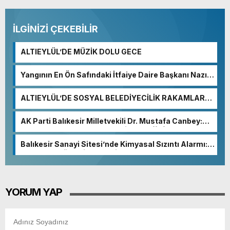
İLGİNİZİ ÇEKEBİLİR
ALTIEYLÜL’DE MÜZİK DOLU GECE
Yangının En Ön Safındaki İtfaiye Daire Başkanı Nazım
Ergelen Yaralandı!
ALTIEYLÜL’DE SOSYAL BELEDİYECİLİK RAKAMLARA
YANSIDI
AK Parti Balıkesir Milletvekili Dr. Mustafa Canbey:
“Medyanın varlığı, demokratik ve şeffaf toplumun
olmazsa olmaz koşuludur”
Balıkesir Sanayi Sitesi’nde Kimyasal Sızıntı Alarmı:
52. Sokak Güvenlik Nedeniyle Boşaltıldı
YORUM YAP