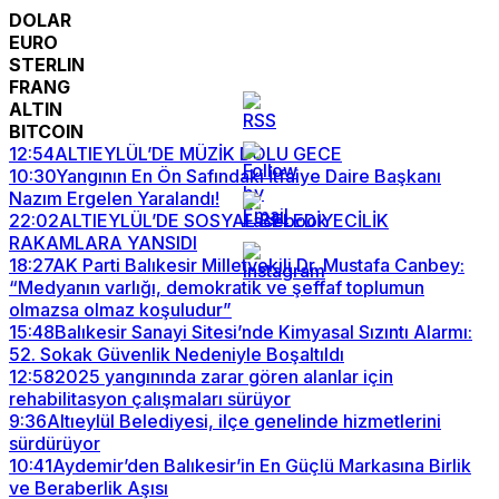
DOLAR
EURO
STERLIN
FRANG
ALTIN
BITCOIN
12:54
ALTIEYLÜL’DE MÜZİK DOLU GECE
10:30
Yangının En Ön Safındaki İtfaiye Daire Başkanı
Nazım Ergelen Yaralandı!
22:02
ALTIEYLÜL’DE SOSYAL BELEDİYECİLİK
RAKAMLARA YANSIDI
18:27
AK Parti Balıkesir Milletvekili Dr. Mustafa Canbey:
“Medyanın varlığı, demokratik ve şeffaf toplumun
olmazsa olmaz koşuludur”
15:48
Balıkesir Sanayi Sitesi’nde Kimyasal Sızıntı Alarmı:
52. Sokak Güvenlik Nedeniyle Boşaltıldı
12:58
2025 yangınında zarar gören alanlar için
rehabilitasyon çalışmaları sürüyor
9:36
Altıeylül Belediyesi, ilçe genelinde hizmetlerini
sürdürüyor
10:41
Aydemir’den Balıkesir’in En Güçlü Markasına Birlik
ve Beraberlik Aşısı