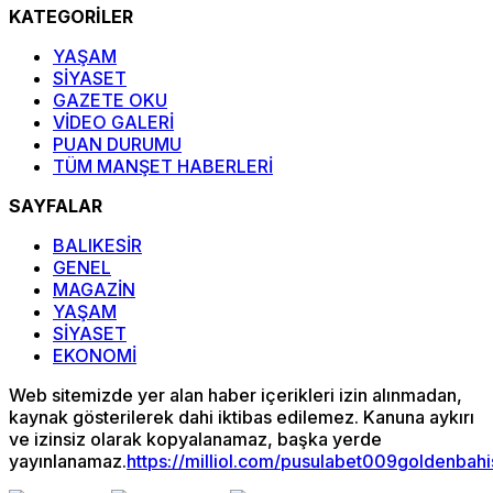
KATEGORİLER
YAŞAM
SİYASET
GAZETE OKU
VİDEO GALERİ
PUAN DURUMU
TÜM MANŞET HABERLERİ
SAYFALAR
BALIKESİR
GENEL
MAGAZİN
YAŞAM
SİYASET
EKONOMİ
Web sitemizde yer alan haber içerikleri izin alınmadan,
kaynak gösterilerek dahi iktibas edilemez. Kanuna aykırı
ve izinsiz olarak kopyalanamaz, başka yerde
yayınlanamaz.
https://milliol.com/
pusulabet009
goldenbah