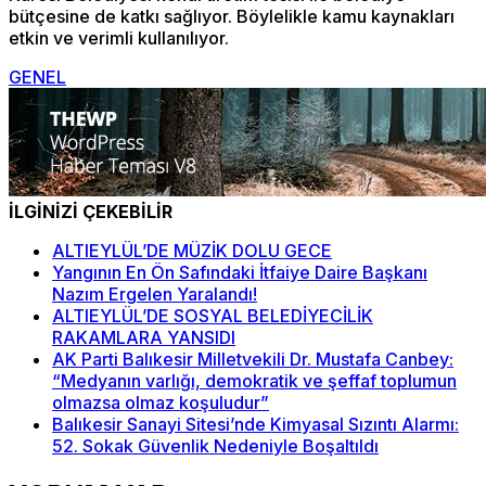
bütçesine de katkı sağlıyor. Böylelikle kamu kaynakları
etkin ve verimli kullanılıyor.
GENEL
İLGİNİZİ ÇEKEBİLİR
ALTIEYLÜL’DE MÜZİK DOLU GECE
Yangının En Ön Safındaki İtfaiye Daire Başkanı
Nazım Ergelen Yaralandı!
ALTIEYLÜL’DE SOSYAL BELEDİYECİLİK
RAKAMLARA YANSIDI
AK Parti Balıkesir Milletvekili Dr. Mustafa Canbey:
“Medyanın varlığı, demokratik ve şeffaf toplumun
olmazsa olmaz koşuludur”
Balıkesir Sanayi Sitesi’nde Kimyasal Sızıntı Alarmı:
52. Sokak Güvenlik Nedeniyle Boşaltıldı