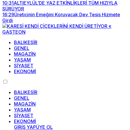
10:31
ALTIEYLÜL’DE YAZ ETKİNLİKLERİ TÜM HIZIYLA
SÜRÜYOR
16:29
Üreticinin Emeğini Koruyacak Dev Tesis Hizmete
Girdi
BALIKESİR
GENEL
MAGAZİN
YAŞAM
SİYASET
EKONOMİ
BALIKESİR
GENEL
MAGAZİN
YAŞAM
SİYASET
EKONOMİ
GİRİŞ YAP
ÜYE OL