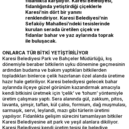
fidanlıkta karşılıyor. Karesi Belediyesi,
fidanlığında yetiştirdiği çiçeklerle
Karesi’nin dört bir yanını
renklendiriyor. Karesi Belediyesi’nin
Sefaköy Mahallesi’ndeki tesislerinde
kurulan serada üretilen çiçek ve
fidanlar bahar ve yaz aylarında toprak
ile buluşacak.
ONLARCA TÜR BİTKİ YETİŞTİRİLİYOR
Karesi Belediyesi Park ve Bahçeler Müdürlüğü, kış
dönemiyle beraber bitkilerin uyku dönemine geçmesinin
ardından budama ve bakım yaptıkları bitkilerden
topladıkları binlerce çelik hazırlanan özel alanda üretime
hazır hale getiriliyor. Karesi belediyesi gelecek bahar
aylarında ilçeye güzel görünüm kazandırmak amacıyla
kendi bitkisini üretmek için ‘çelik’ ve ‘tohum’ yöntemiyle
üretim çalışması yaptı. Sera alanında gül, zakkum, pitos,
lavanta, şimşir, taflan, kül çalısı, formium, dağ muşmulası,
sarmaşık, servi, leylandi, mazı gibi türlerin üretimi
yapılıyor. Fidanlıkta gelişim sürecini tamamlayan bitkiler
Karesi Belediyesine ait park ve yeşil alanlara dikiliyor.
Karesi Belediyesi kendi üretim tesisi ile belediye