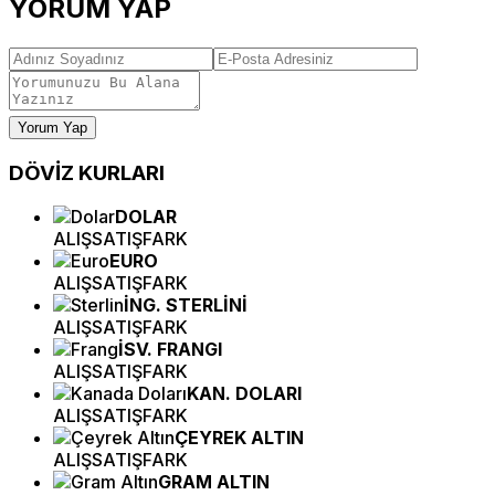
YORUM YAP
Yorum Yap
DÖVİZ
KURLARI
DOLAR
ALIŞ
SATIŞ
FARK
EURO
ALIŞ
SATIŞ
FARK
İNG. STERLİNİ
ALIŞ
SATIŞ
FARK
İSV. FRANGI
ALIŞ
SATIŞ
FARK
KAN. DOLARI
ALIŞ
SATIŞ
FARK
ÇEYREK ALTIN
ALIŞ
SATIŞ
FARK
GRAM ALTIN